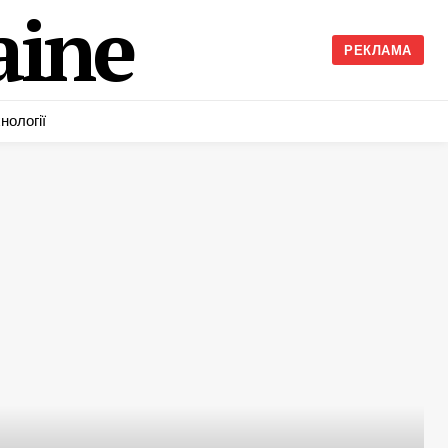
ine
РЕКЛАМА
нології