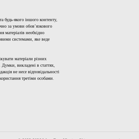
а будь-якого іншого контенту,
ючно за умови обов’язкового
ня матеріалів необхідно
овими системами, яке веде
ікувати матеріали різних
 Думки, викладені в статтях,
дакція не несе відповідальності
икористання третіми особами.