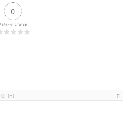
Політика конфіденційності
0
Редакційна політика
Мапа сайту
Рейтинг статьи
Контакти
E NOW
{}
[+]