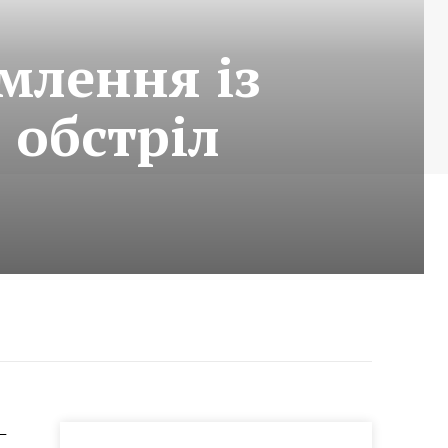
млення із
 обстріл
–