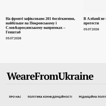
На фронті зафіксовано 201 боєзіткнення,
В Албанії не
найбільше на Покровському і
протести
Слов&apos;янському напрямках –
05.07.2026
Генштаб
05.07.2026
WeareFromUkraine
ПРО НАС
ПОЛІТИКА КОНФІДЕНЦІЙНОСТІ
РЕДАКЦІЙНА ПОЛІ