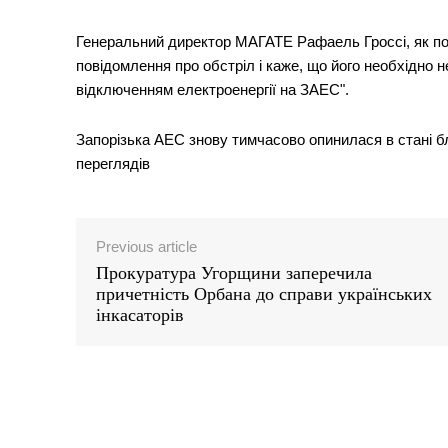
Генеральний директор МАГАТЕ Рафаель Гроссі, як п
повідомлення про обстріл і каже, що його необхідно 
відключенням електроенергії на ЗАЕС".
Запорізька АЕС знову тимчасово опинилася в стані бл
переглядiв
Previous article
Прокуратура Угорщини заперечила
причетність Орбана до справи українських
News 
інкасаторів
Magazin