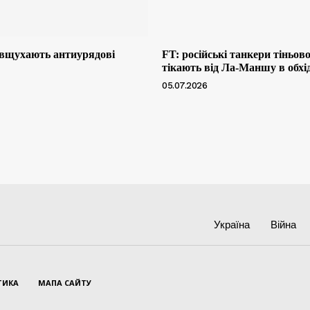
 вщухають антиурядові
FT: російські танкери тіньов
тікають від Ла-Маншу в обхі
05.07.2026
Україна
Війна
ТИКА
МАПА САЙТУ