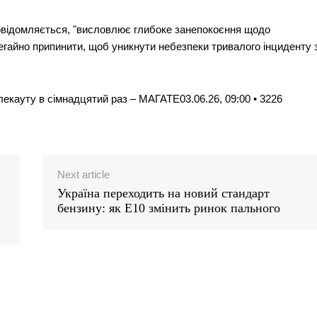
овідомляється, "висловлює глибоке занепокоєння щодо
негайно припинити, щоб уникнути небезпеки тривалого інциденту 
екауту в сімнадцятий раз – МАГАТЕ03.06.26, 09:00 • 3226
Next article
Україна переходить на новий стандарт
бензину: як Е10 змінить ринок пального
Week
e PRO
Company
Про нас