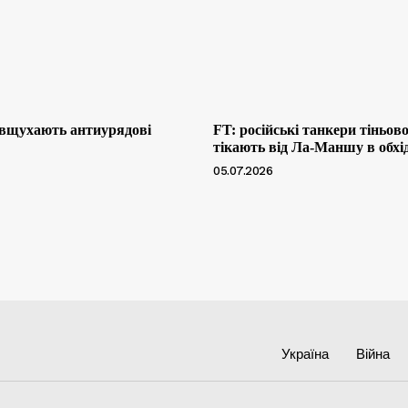
 вщухають антиурядові
FT: російські танкери тіньов
тікають від Ла-Маншу в обхі
05.07.2026
Україна
Війна