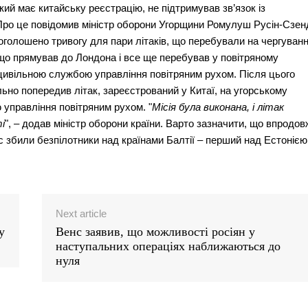
кий має китайську реєстрацію, не підтримував зв’язок із
ро це повідомив міністр оборони Угорщини Ромулуш Русін-Сзен
 оголошено тривогу для пари літаків, що перебували на чергуванн
 що прямував до Лондона і все ще перебував у повітряному
 цивільною службою управління повітряним рухом. Після цього
ально попередив літак, зареєстрований у Китаї, на угорському
ю управління повітряним рухом. "
Місія була виконана, і літак
і
", – додав міністр оборони країни. Варто зазначити, що впродов
ас збили безпілотники над країнами Балтії – перший над Естонією
Next article
у
Венс заявив, що можливості росіян у
наступальних операціях наближаються до
нуля