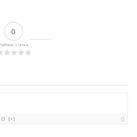
0
Рейтинг статьи
{}
[+]