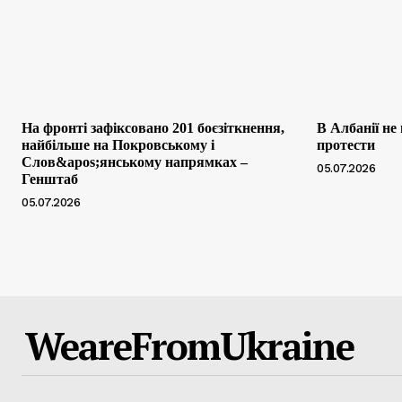
На фронті зафіксовано 201 боєзіткнення,
В Албанії не
найбільше на Покровському і
протести
Слов&apos;янському напрямках –
05.07.2026
Генштаб
05.07.2026
WeareFromUkraine