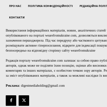
ПРО НАС
ПОЛІТИКА КОНФІДЕНЦІЙНОСТІ
РЕДАКЦІЙНА ПОЛІ
КОНТАКТИ
Використання інформаційних матеріалів, новин, аналітичних статей т
опублікованого на порталі wearefromukraine.com, дозволяється викл
зазначення першоджерела. Під час передруку або часткового цитуван
розміщувати активне гіперпосилання, відкрите для індексації пошук
безпосередньо на відповідну сторінку сайту wearefromukraine
Редакція порталу wearefromukraine.com залишає за собою право публ
авторів, однак може не поділяти їхню позицію, оцінки або висновки.
коментарях та інших матеріалах, є особистою точкою зору авторів. Ре
за зміст опублікованих матеріалів, а також за можливі наслідки їх в
Реклама:
digestmediaholding@gmail.com