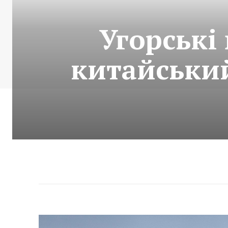
Угорські
китайський