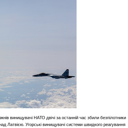
тижнів винищувачі НАТО двічі за останній час збили безпілотники
 над Латвією. Угорські винищувачі системи швидкого реагування