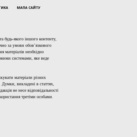
ТИКА
МАПА САЙТУ
а будь-якого іншого контенту,
ючно за умови обов’язкового
ня матеріалів необхідно
овими системами, яке веде
ікувати матеріали різних
 Думки, викладені в статтях,
дакція не несе відповідальності
икористання третіми особами.