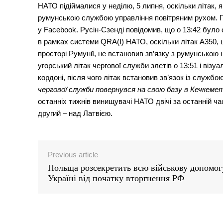
НАТО підіймалися у неділю, 5 липня, оскільки літак, я
румунською службою управління повітряним рухом. П
у Facebook. Русін-Сзенді повідомив, що о 13:42 було
в рамках системи QRA(I) НАТО, оскільки літак A350,
просторі Румунії, не встановив зв’язку з румунською
угорський літак чергової служби злетів о 13:51 і візу
кордоні, після чого літак встановив зв’язок із службо
чергової служби повернувся на свою базу в Кечкемет
останніх тижнів винищувачі НАТО двічі за останній ч
другий – над Латвією.
Previous article
Польща розсекретить всю військову допомог
Україні від початку вторгнення РФ