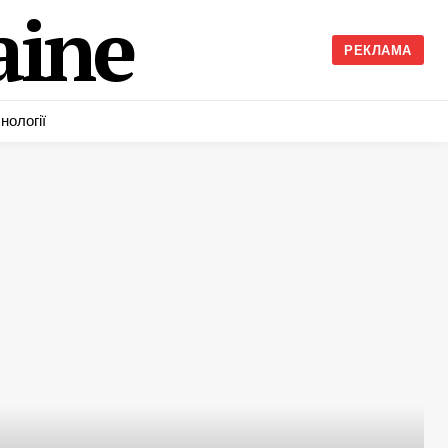
ine
РЕКЛАМА
нології