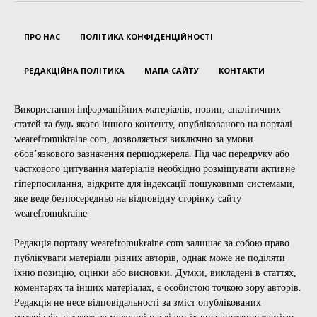
ПРО НАС
ПОЛІТИКА КОНФІДЕНЦІЙНОСТІ
РЕДАКЦІЙНА ПОЛІТИКА
МАПА САЙТУ
КОНТАКТИ
Використання інформаційних матеріалів, новин, аналітичних
статей та будь-якого іншого контенту, опублікованого на порталі
wearefromukraine.com, дозволяється виключно за умови
обов’язкового зазначення першоджерела. Під час передруку або
часткового цитування матеріалів необхідно розміщувати активне
гіперпосилання, відкрите для індексації пошуковими системами,
яке веде безпосередньо на відповідну сторінку сайту
wearefromukraine
Редакція порталу wearefromukraine.com залишає за собою право
публікувати матеріали різних авторів, однак може не поділяти
їхню позицію, оцінки або висновки. Думки, викладені в статтях,
коментарях та інших матеріалах, є особистою точкою зору авторів.
Редакція не несе відповідальності за зміст опублікованих