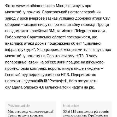
Фото: www.ekathimerini.com Місцеві пишуть про
масштабну пожежу. Саратовський нафтопереробний
завод у росії вчергове зазнав успішної дронової атаки Сил
оборони – місцеві пишуть про масштабну пожежу. Про це
повідомляють російські ЗМІ та місцеві Telegram-канали.
Губернатор Саратовської області поскаржився, що
внаслідок атаки дронів пошкоджено об'єкт "цивільної
інфраструктури". У соцмережах місцеві жителі пишуть про
масштабну пожежу на Саратовському НПЗ. З часу
попередньої атаки на об'єкт, який працює на військово-
промисловий комплекс ворога, минув лише тиждень –
Генштаб підтвердив ураження НПЗ. Підприємство
належить підсанкційній "Роснєфті", його потужність
складала близько 4,8 мільйона тонн нафти на рік.
Previous article
Next article
Миротворець чи полководець?
53 зі 119 запущених рф дронів
Трамп не хоче воєн, але
знешкодили над Україною, але