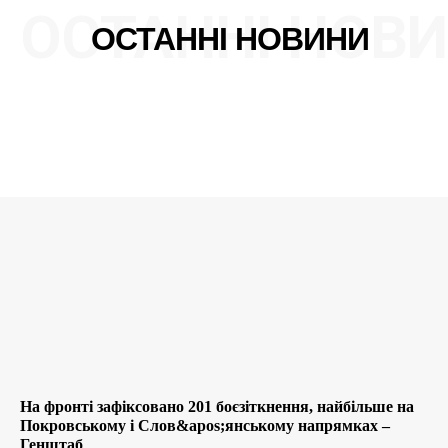
ОСТАННІ НОВ
Company
ОСТАННІ НОВИНИ
Про нас
Політика конфіденційності
Редакційна політика
Мапа сайту
Контакти
На фронті зафіксовано 201 боєзіткнення, найбільше на
Покровському і Слов&apos;янському напрямках –
Генштаб