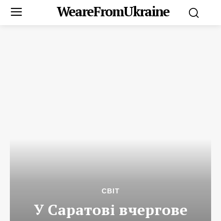
WeareFromUkraine
СВІТ
У Саратові вчергове