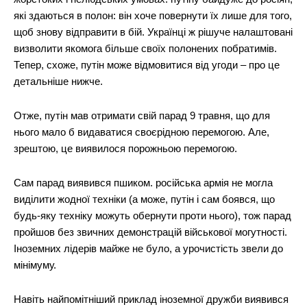
які здаються в полон: він хоче повернути їх лише для того,
щоб знову відправити в бій. Українці ж рішуче налаштовані
визволити якомога більше своїх полонених побратимів.
Тепер, схоже, путін може відмовитися від угоди – про це
детальніше нижче.
Отже, путін мав отримати свій парад 9 травня, що для
нього мало б видаватися своєрідною перемогою. Але,
зрештою, це виявилося порожньою перемогою.
Сам парад виявився пшиком. російська армія не могла
виділити жодної техніки (а може, путін і сам боявся, що
будь-яку техніку можуть обернути проти нього), тож парад
пройшов без звичних демонстрацій військової могутності.
Іноземних лідерів майже не було, а урочистість звели до
мінімуму.
Навіть найпомітніший приклад іноземної дружби виявився