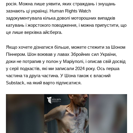
росія. Можна лише уявити, яких страждань і знущань
зазнають ці українці. Human Rights Watch
задокументувала кілька доволі моторошних випадків
катувань і жорстокого поводження, і можна припустити, що
це лише верхівка айсберга.
Якщо хочете дізнатися більше, можете стежити за Шоном
Піннером. Шон воював у лавах Збройних сил України,
доки не потрапив у полон у Маріуполі, і описав свій досвід
у серії подкастів, які ми записали 2024 року. Ось перша
частина та друга частина. У Шона також є власний
Substack, на який варто підписатися.