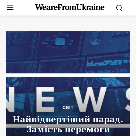
WeareFromUkraine
СВІТ
Найвідвертіший парад.
Замість перемоги