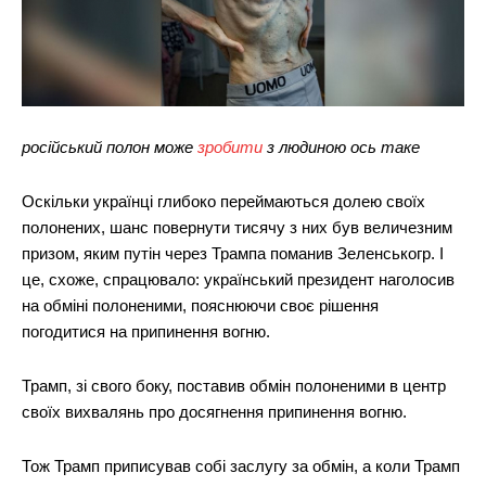
російський полон може
зробити
з людиною ось таке
Оскільки українці глибоко переймаються долею своїх
полонених, шанс повернути тисячу з них був величезним
призом, яким путін через Трампа поманив Зеленськогр. І
це, схоже, спрацювало: український президент наголосив
на обміні полоненими, пояснюючи своє рішення
погодитися на припинення вогню.
Трамп, зі свого боку, поставив обмін полоненими в центр
своїх вихвалянь про досягнення припинення вогню.
Тож Трамп приписував собі заслугу за обмін, а коли Трамп