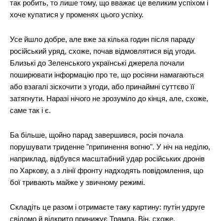
так робить, то лише тому, що вважає це великим успіхом і
хоче купатися у променях цього успіху.
News Week
Magazine PRO
Усе йшло добре, але вже за кілька годин після параду
російський уряд, схоже, почав відмовлятися від угоди.
Близькі до Зеленського українські джерела почали
поширювати інформацію про те, що росіяни намагаються
або взагалі зіскочити з угоди, або принаймні суттєво її
затягнути. Наразі нічого не зрозуміло до кінця, але, схоже,
саме так і є.
Ба більше, щойно парад завершився, росія почала
порушувати триденне "припинення вогню". У ніч на неділю,
наприклад, відбувся масштабний удар російських дронів
по Харкову, а з лінії фронту надходять повідомлення, що
SUBSCRIBE NOW
бої тривають майже у звичному режимі.
Складіть це разом і отримаєте таку картину: путін удруге
свідомо й відкрито принижує Трампа. Він, схоже,