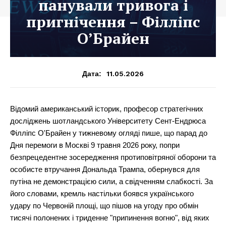
панували тривога і
пригнічення – Філліпс
О’Брайен
11.05.2026
Дата:
Відомий американський історик, професор стратегічних
досліджень шотландського Університету Сент-Ендрюса
Філліпс О'Брайен у тижневому огляді пише, що парад до
Дня перемоги в Москві 9 травня 2026 року, попри
безпрецедентне зосередження протиповітряної оборони та
особисте втручання Дональда Трампа, обернувся для
путіна не демонстрацією сили, а свідченням слабкості. За
його словами, кремль настільки боявся українського
удару по Червоній площі, що пішов на угоду про обмін
тисячі полонених і триденне "припинення вогню", від яких