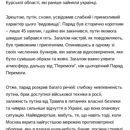
Курської області, які раніше зайняли українці.
Зрештою, путін, схоже, усвідомив слабкий і принизливий
характер цього "видовища". Парад був історично коротким
– лише 45 хвилин, і щойно він закінчився, путін якомога
швидше забрався геть. Загалом настрій, як повідомляють,
був тривожним і пригніченим. Опинившись в одному зі
своїх численних бункерів, він записав відеозвернення, яке
було сумішшю образи та жовчі. Загалом важко уявити
атмосферу, дальшу від "Перемоги", ніж цьогорічний Парад
Перемоги.
Отже, парад розкрив багато речей: глибоку невпевненість
путіна, брак доступної військової техніки в росії,
залежність путіна від Трампа в питаннях власної безпеки
та чимраз сильніше відчуття в Україні, що вона опановує
ситуацію. Найвідвертіше, мабуть, те, що навіть тоді, коли
Москва вкрита найгустішою мережею протиповітряної
оборони, яку я взагалі коли-небудь бачив, росіяни справді