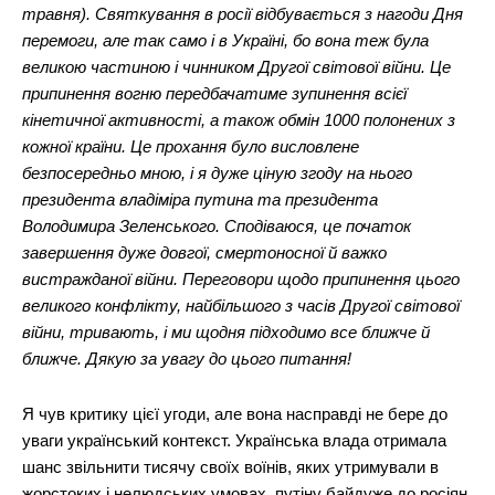
травня). Святкування в росії відбувається з нагоди Дня
перемоги, але так само і в Україні, бо вона теж була
великою частиною і чинником Другої світової війни. Це
припинення вогню передбачатиме зупинення всієї
кінетичної активності, а також обмін 1000 полонених з
кожної країни. Це прохання було висловлене
безпосередньо мною, і я дуже ціную згоду на нього
президента владіміра путина та президента
Володимира Зеленського. Сподіваюся, це початок
завершення дуже довгої, смертоносної й важко
вистражданої війни. Переговори щодо припинення цього
великого конфлікту, найбільшого з часів Другої світової
війни, тривають, і ми щодня підходимо все ближче й
ближче. Дякую за увагу до цього питання!
Я чув критику цієї угоди, але вона насправді не бере до
уваги український контекст. Українська влада отримала
шанс звільнити тисячу своїх воїнів, яких утримували в
жорстоких і нелюдських умовах. путіну байдуже до росіян,