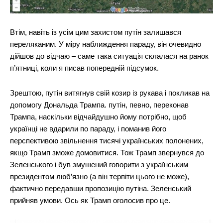
Втім, навіть із усім цим захистом путін залишався
переляканим. У міру наближдення параду, він очевидно
дійшов до відчаю – саме така ситуація склалася на ранок
п’ятниці, коли я писав попередній підсумок.
Зрештою, путін витягнув свій козир із рукава і покликав на
допомогу Дональда Трампа. путін, певно, переконав
Трампа, наскільки відчайдушно йому потрібно, щоб
українці не вдарили по параду, і поманив його
перспективою звільнення тисячі українських полонених,
якщо Трамп зможе домовитися. Тож Трамп звернувся до
Зеленського і був змушений говорити з українським
президентом люб’язно (а він терпіти цього не може),
фактично передавши пропозицію путіна. Зеленський
прийняв умови. Ось як Трамп оголосив про це.