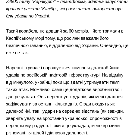
22800 типу "Каракурт" – платформа, здатна запускати
крилаті ракети "Калібр", які росія часто використовує
для ударів по Україні.
Такий корабель не довший за 60 метрів, і його тримали в
Каспійському морі тому, що росіяни вважали його
безпечною гаванню, віддаленою від України. Очевидно, це
вже не так.
Нарешті, триває і нарощується кампанія далекобійних
ударів по російській нафтовій інфраструктурі. На відміну
від минулого, українці поки що здатні утримувати темп
таких атак. Можливо, саме це додаткове виробництво і
дає результат. Ось перелік усіх ударів, які мені вдалося
зафіксувати за останні кілька днів. Сюди входять як
далекобійні, так і удари на середню відстань (як завжди,
зверніть увагу на зростання української спроможності в
середньому радіусі). Поки я це укладав, мене вразили
різноманіття цілей і діапазон дальності.