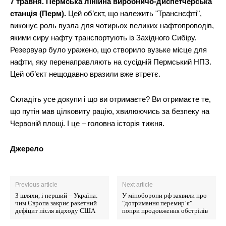
7 травня. Пермська лінійна виробничо-диспетчерська
станція (Перм).
Цей об’єкт, що належить "Транснєфті",
виконує роль вузла для чотирьох великих нафтопроводів,
якими сиру нафту транспортують із Західного Сибіру.
Резервуар було уражено, що створило вузьке місце для
нафти, яку перенаправляють на сусідній Пермський НПЗ.
Цей об’єкт нещодавно вразили вже втретє.
Складіть усе докупи і що ви отримаєте? Ви отримаєте те,
що путін мав цілковиту рацію, хвилюючись за безпеку на
Червоній площі. І це – головна історія тижня.
Джерело
Previous article
Next article
3 шляхи, і перший – Україна:
У міноборони рф заявили про
чим Європа закриє ракетний
"дотримання перемир’я"
дефіцит після відходу США
попри продовження обстрілів