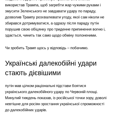
Company
використав Трампа, щоб загребти жар чужими руками і
змусити Зеленського не завдавати удару по параду,
Про нас
дозволив Трампу розхвалювати угоду, якої сам ніколи не
Політика конфіденційності
збирався дотримуватися, а одразу після параду путін
Редакційна політика
порушив свою обіцянку про триденне припинення вогню і,
здається, чинить так само щодо обміну полоненими.
Мапа сайту
Контакти
Чи зробить Трамп щось у відповідь – побачимо.
Українські далекобійні удари
стають дієвішими
путін мав цілком раціональні підстави боятися
українського далекобійного удару по Червоній площі.
Минулий тиждень показав, із російської точки зору, доволі
невтішне для росіян зростання української спроможності
до далекобійних ударів.