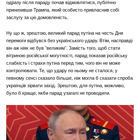
одразу після параду почав відмовлятися, публічно
принизивши Трампа, який особисто привласнив собі
заслугу за цю домовленість.
Ну що ж, зрештою, великий парад путіна на честь Дня
перемоги відбувся без українського удару. Втім, насправді
він аж ніяк не був "великим". Замість того, щоб стати
вітриною російської могутності, парад показав російську
слабкість і страхи путіна перед тим, чого він не може
контролювати. Те, що удару по ньому не сталося, у
певному сенсі сказало більше, ніж могла б сказати спроба
українців зірвати захід. Зрештою, для путіна, можливо,
було б краще, якби парад узагалі не проводили.