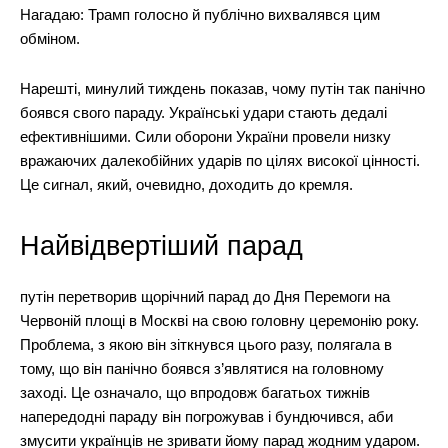
Нагадаю: Трамп голосно й публічно вихвалявся цим
обміном.
Нарешті, минулий тиждень показав, чому путін так панічно
боявся свого параду. Українські удари стають дедалі
ефективнішими. Сили оборони України провели низку
вражаючих далекобійних ударів по цілях високої цінності.
Це сигнал, який, очевидно, доходить до кремля.
Найвідвертіший парад
путін перетворив щорічний парад до Дня Перемоги на
Червоній площі в Москві на свою головну церемонію року.
Проблема, з якою він зіткнувся цього разу, полягала в
тому, що він панічно боявся з’являтися на головному
заході. Це означало, що впродовж багатьох тижнів
напередодні параду він погрожував і бундючився, аби
змусити українців не зривати йому парад жодним ударом.