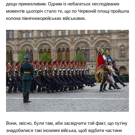
дещо принизливим. Одним із небагатьох несподіваних
моментів цьогоріч стало те, що по Червоній площі пройшла
колона північнокорейських військових.
Вони, звісно, були там, аби засвідчити той факт, що путіну
знадобилися такі іноземні війська, щоб відбити частини