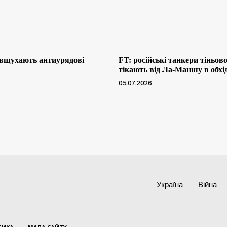
 вщухають антиурядові
FT: російські танкери тіньов
тікають від Ла-Маншу в обхі
05.07.2026
Україна
Війна