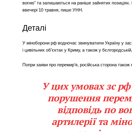
вогню" та залишаються на раніше зайнятих позиціях.
ввечері 10 травня, пише УНН.
Деталі
У міноборони рф водночас звинуватили Україну у засто
і цивільних об’єктах у Криму, а також у бєлгородській
Попри заяви про перемир’я, російська сторона також п
У цих умовах зс рф
порушення переми
відповідь по во
артилерії та мін