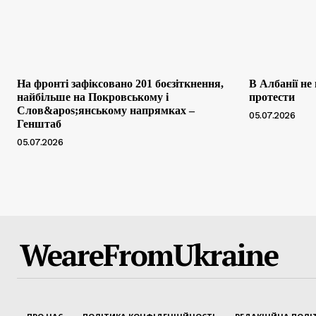
На фронті зафіксовано 201 боєзіткнення,
В Албанії не
найбільше на Покровському і
протести
Слов&apos;янському напрямках –
05.07.2026
Генштаб
05.07.2026
WeareFromUkraine