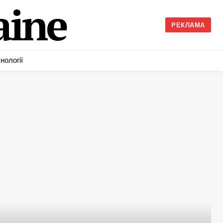
ine
РЕКЛАМА
нології