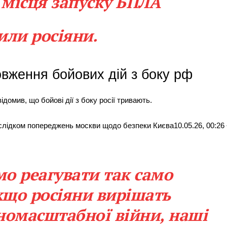
 місця запуску БПЛА
или росіяни.
вження бойових дій з боку рф
омив, що бойові дії з боку росії тривають.
аслідком попереджень москви щодо безпеки Києва10.05.26, 00:26 
мо реагувати так само
якщо росіяни вирішать
номасштабної війни, наші