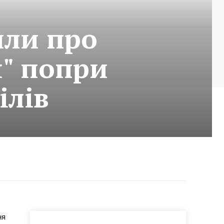
или про
" попри
ілів
ня