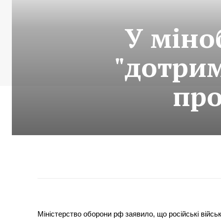
У міно
"дотри
про
Міністерство оборони рф заявило, що російські війс