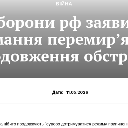
ВІЙНА
борони рф заяв
мання перемир’я
довження обстр
Дата:
11.05.2026
ька нібито продовжують "суворо дотримуватися режиму припинен