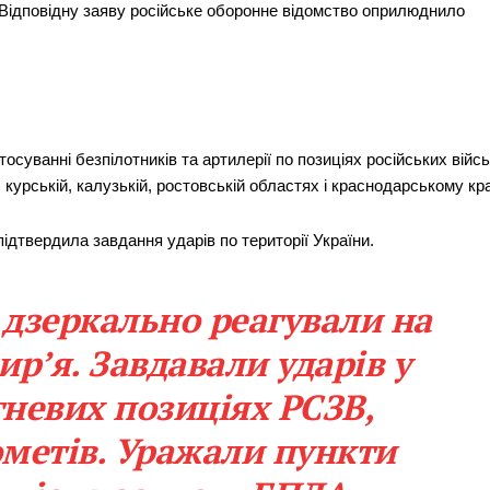
 Відповідну заяву російське оборонне відомство оприлюднило
суванні безпілотників та артилерії по позиціях російських війсь
, курській, калузькій, ростовській областях і краснодарському кра
ідтвердила завдання ударів по території України.
 дзеркально реагували на
р’я. Завдавали ударів у
гневих позиціях РСЗВ,
ометів. Уражали пункти