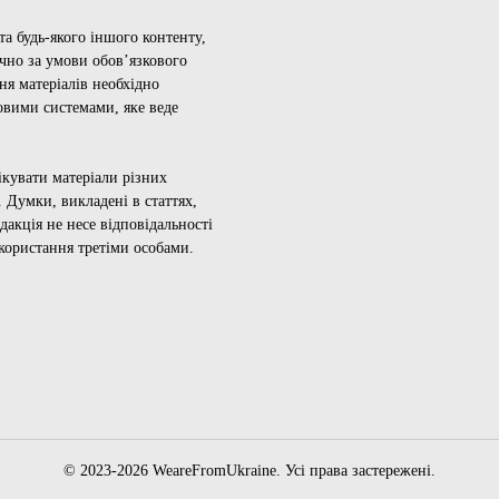
а будь-якого іншого контенту,
ючно за умови обов’язкового
ня матеріалів необхідно
овими системами, яке веде
ікувати матеріали різних
 Думки, викладені в статтях,
дакція не несе відповідальності
икористання третіми особами.
© 2023-2026 WeareFromUkraine. Усі права застережені.