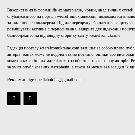
Використання інформаційних матеріалів, новин, аналітичних статей т
опублікованого на порталі wearefromukraine.com, дозволяється викл
зазначення першоджерела. Під час передруку або часткового цитуван
розміщувати активне гіперпосилання, відкрите для індексації пошук
безпосередньо на відповідну сторінку сайту wearefromukraine
Редакція порталу wearefromukraine.com залишає за собою право публ
авторів, однак може не поділяти їхню позицію, оцінки або висновки.
коментарях та інших матеріалах, є особистою точкою зору авторів. Ре
за зміст опублікованих матеріалів, а також за можливі наслідки їх в
Реклама:
digestmediaholding@gmail.com