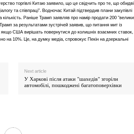
терство торгівлі Китаю заявило, що це свідчить про те, що обидві
алогу та співпраці". Водночас Китай підтвердив плани закупівлі
а кількість. Раніше Трамп заявляв про намір продати 200 "велики
 Трамп за результатами зустрічей заявив, що питання мит із
 якщо США вирішать повернутися до колишніх взаємних ставок,
о на 10%. Це, на думку медіа, спровокує Пекін на дзеркальні
Next article
У Харкові після атаки "шахедів" згоріли
автомобілі, пошкоджені багатоповерхівки