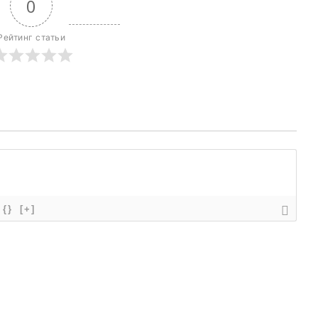
0
Рейтинг статьи
{}
[+]