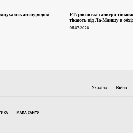
 вщухають антиурядові
FT: російські танкери тіньов
тікають від Ла-Маншу в обхі
05.07.2026
Україна
Війна
ТИКА
МАПА САЙТУ