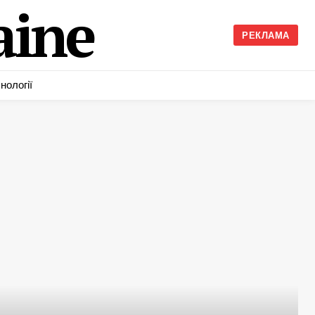
ine
РЕКЛАМА
нології