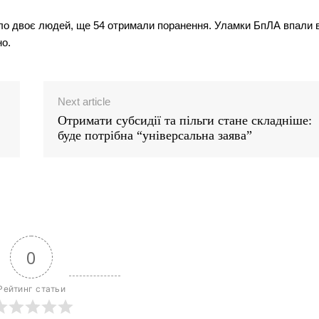
инуло двоє людей, ще 54 отримали поранення. Уламки БпЛА впали 
но.
Next article
Отримати субсидії та пільги стане складніше:
буде потрібна “універсальна заява”
0
Рейтинг статьи