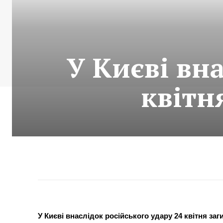
У Києві вна
квітн
У Києві внаслідок російського удару 24 квітня з