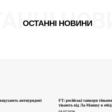
ТАННІ НОВ
ОСТАННІ НОВИНИ
 вщухають антиурядові
FT: російські танкери тіньов
тікають від Ла-Маншу в обхі
05.07.2026