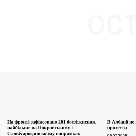
ОС
На фронті зафіксовано 201 боєзіткнення,
В Албанії не
найбільше на Покровському і
протести
Слов&apos;янському напрямках –
05.07.2026