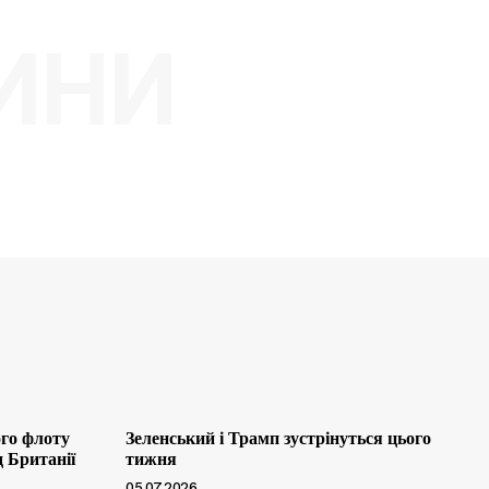
ИНИ
ого флоту
Зеленський і Трамп зустрінуться цього
д Британії
тижня
05.07.2026