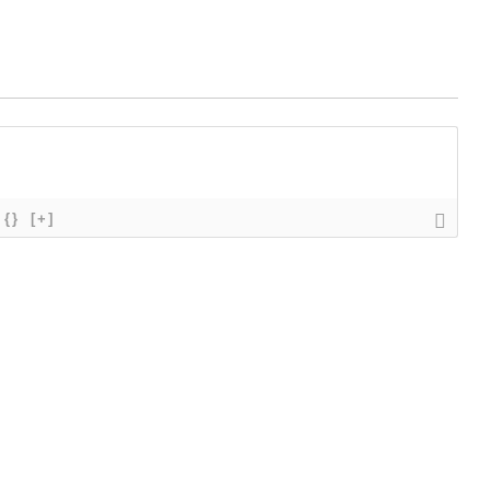
{}
[+]