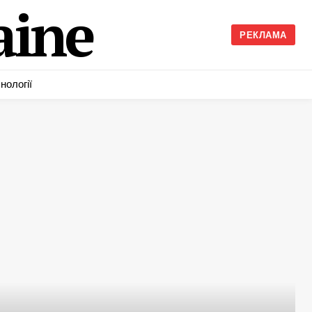
ine
РЕКЛАМА
нології