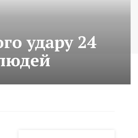
ого удару 24
 людей