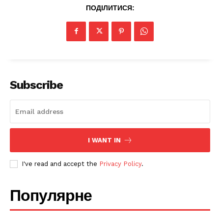
ПОДІЛИТИСЯ:
Company
Про нас
Політика конфіденційності
Subscribe
Редакційна політика
Мапа сайту
Контакти
I WANT IN
I've read and accept the
Privacy Policy
.
Популярне