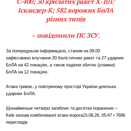
С-400; 30 крилатих ракет Х-101/
Іскандер-К; 582 ворожих БпЛА
різних типів
– повідомили ПС ЗСУ.
За попередньою інформацією, станом на 08.00
зафіксовано влучання 20 балістичних ракет та 27 ударних
БпЛА на 42 локаціях, а також падіння збитих (уламки)
БпЛА на 12 локаціях.
Атака триває, у повітряному просторі України декілька
ударних БпЛА.
Щонайменше четверо загиблих та десятки поранених –
Київ зазнав комбінованої атаки ворога15.06.26, 05:47 • 7686
переглядiв