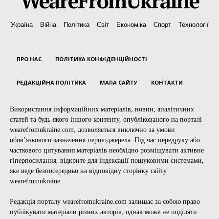
WeareFromUkraine
Україна
Війна
Політика
Світ
Економіка
Спорт
Технології
ПРО НАС
ПОЛІТИКА КОНФІДЕНЦІЙНОСТІ
РЕДАКЦІЙНА ПОЛІТИКА
МАПА САЙТУ
КОНТАКТИ
Використання інформаційних матеріалів, новин, аналітичних
статей та будь-якого іншого контенту, опублікованого на порталі
wearefromukraine.com, дозволяється виключно за умови
обов’язкового зазначення першоджерела. Під час передруку або
часткового цитування матеріалів необхідно розміщувати активне
гіперпосилання, відкрите для індексації пошуковими системами,
яке веде безпосередньо на відповідну сторінку сайту
wearefromukraine
Редакція порталу wearefromukraine.com залишає за собою право
публікувати матеріали різних авторів, однак може не поділяти