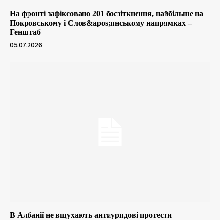
На фронті зафіксовано 201 боєзіткнення, найбільше на
Покровському і Слов&apos;янському напрямках –
Генштаб
05.07.2026
В Албанії не вщухають антиурядові протести