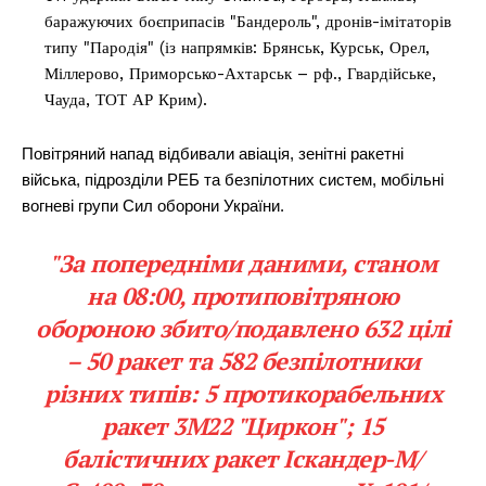
баражуючих боєприпасів "Бандероль", дронів-імітаторів
типу "Пародія" (із напрямків: Брянськ, Курськ, Орел,
Міллерово, Приморсько-Ахтарськ – рф., Гвардійське,
Чауда, ТОТ АР Крим).
Повітряний напад відбивали авіація, зенітні ракетні
війська, підрозділи РЕБ та безпілотних систем, мобільні
вогневі групи Сил оборони України.
"За попередніми даними, станом
на 08:00, протиповітряною
обороною збито/подавлено 632 цілі
– 50 ракет та 582 безпілотники
різних типів: 5 протикорабельних
ракет 3М22 "Циркон"; 15
балістичних ракет Іскандер-М/