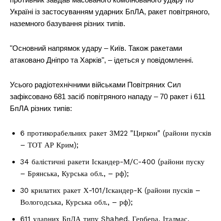
Україні із застосуванням ударних БпЛА, ракет повітряного,
наземного базування різних типів.
"Основний напрямок удару – Київ. Також ракетами
атаковано Дніпро та Харків", – ідеться у повідомленні.
Усього радіотехнічними військами Повітряних Сил
зафіксовано 681 засіб повітряного нападу – 70 ракет і 611
БпЛА різних типів:
6 протикорабельних ракет 3М22 "Циркон" (райони пусків
– ТОТ АР Крим);
34 балістичні ракети Іскандер-М/С-400 (райони пуску
– Брянська, Курська обл., – рф);
30 крилатих ракет Х-101/Іскандер-К (райони пусків –
Вологодська, Курська обл., – рф);
611 ударних БпЛА типу Shahed, Гербера, Італмас,