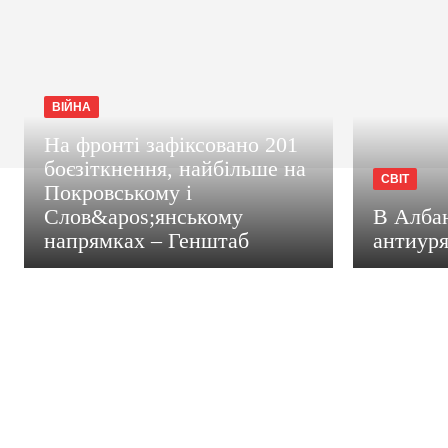
ВІЙНА
На фронті зафіксовано 201
боєзіткнення, найбільше на
СВІТ
Покровському і
Слов&apos;янському
В Албан
напрямках – Генштаб
антиуря