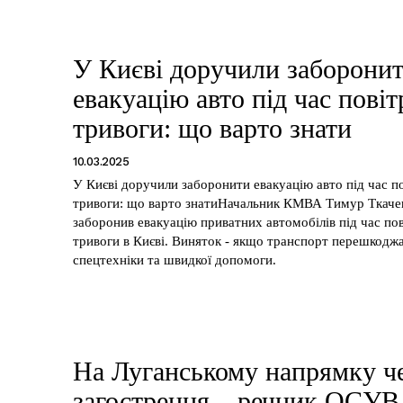
У Києві доручили заборони
евакуацію авто під час повіт
тривоги: що варто знати
10.03.2025
У Києві доручили заборонити евакуацію авто під час п
тривоги: що варто знатиНачальник КМВА Тимур Ткаче
заборонив евакуацію приватних автомобілів під час пов
тривоги в Києві. Виняток - якщо транспорт перешкодж
спецтехніки та швидкої допомоги.
На Луганському напрямку ч
загострення – речник ОСУВ