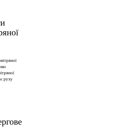
ти
ряної
овітряної
нко
ітряної
ає руху
ергове