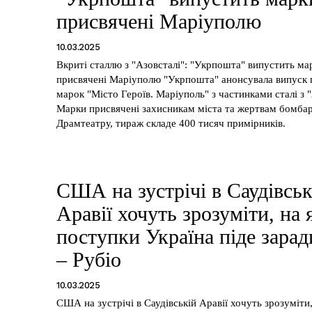
присвячені Маріуполю
Редакційна політика
Мапа сайту
10.03.2025
Контакти
Вкриті сталлю з "Азовсталі": "Укрпошта" випустить ма
присвячені Маріуполю "Укрпошта" анонсувала випуск
марок "Місто Героїв. Маріуполь" з частинками сталі з "
E NOW
Марки присвячені захисникам міста та жертвам бомба
Драмтеатру, тираж складе 400 тисяч примірників.
США на зустрічі в Саудівськ
Аравії хочуть зрозуміти, на 
поступки Україна піде зара
– Рубіо
10.03.2025
США на зустрічі в Саудівській Аравії хочуть зрозуміти,