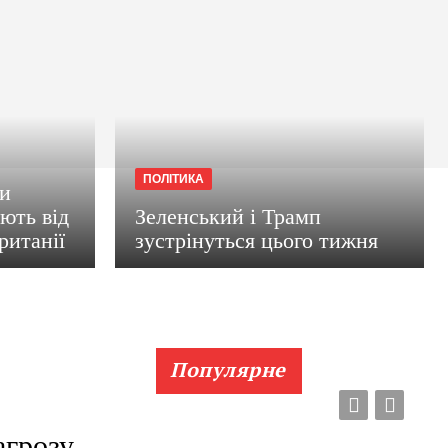
ПОЛІТИКА
ри
ають від
Зеленський і Трамп
ританії
зустрінуться цього тижня
Популярне
агрозу