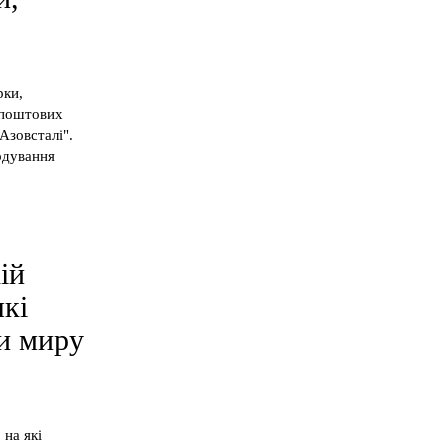
рки,
 поштових
Азовсталі".
рдування
ій
які
ди миру
 на які