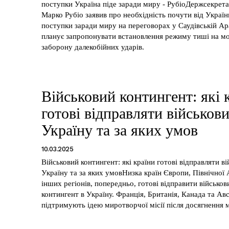
поступки Україна піде заради миру - РубіоДержсекре
Марко Рубіо заявив про необхідність почути від Украї
поступки заради миру на переговорах у Саудівській Ара
планує запропонувати встановлення режиму тиші на мо
заборону далекобійних ударів.
Військовий контингент: які 
готові відправляти військови
Україну та за яких умов
10.03.2025
Військовий контингент: які країни готові відправляти ві
Україну та за яких умовНизка країн Європи, Північної
інших регіонів, попередньо, готові відправити військов
контингент в Україну. Франція, Британія, Канада та Ав
підтримують ідею миротворчої місії після досягнення 