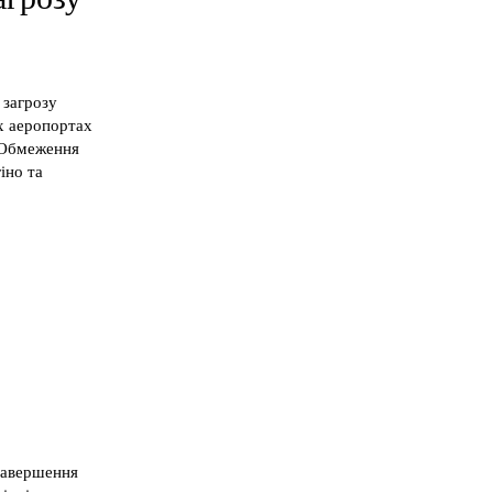
 загрозу
ох аеропортах
. Обмеження
іно та
 завершення