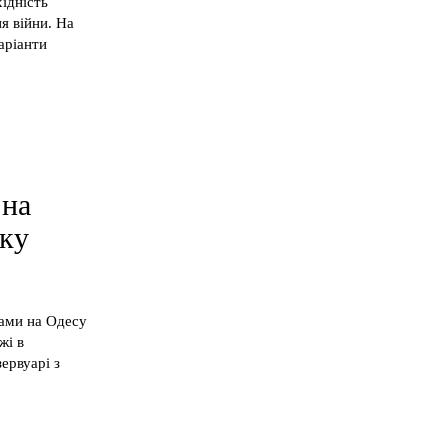
ідність
я війни. На
аріанти
 на
нку
нами на Одесу
жі в
ервуарі з