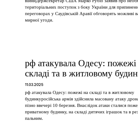
війниДержсекретар США Марко Рубіо заявив про необх
територіальних поступок з боку України для припиненн
переговорах у Саудівській Аравії обговорять можливі в
мирної угоди.
рф атакувала Одесу: пожежі
складі та в житловому буди
11.03.2025
рф атакувала Одесу: пожежі на складі та в житловому
будинкуросійська армія здійснила масовану атаку дро
пізно ввечері 10 березня. Внаслідок атаки сталися поже
приватному будинку, на складі дитячих іграшок та в рез
пальним.