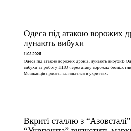
Одеса під атакою ворожих д
лунають вибухи
11.03.2025
Одеса під атакою ворожих дронів, лунають вибухиВ Од
вибухи та роботу ППО через атаку ворожих безпілотни
Мешканців просять залишатися в укриттях.
Week
e PRO
Company
Вкриті сталлю з “Азовсталі”
Про нас
“Укрпошта” випустить марк
Політика конфіденційності