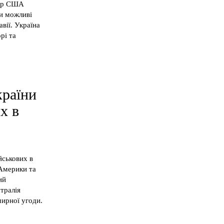
тар США
ни можливі
вії. Україна
рі та
країни
х в
йськових в
 Америки та
ий
стралія
мирної угоди.