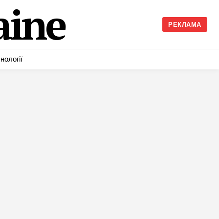
ine
РЕКЛАМА
нології