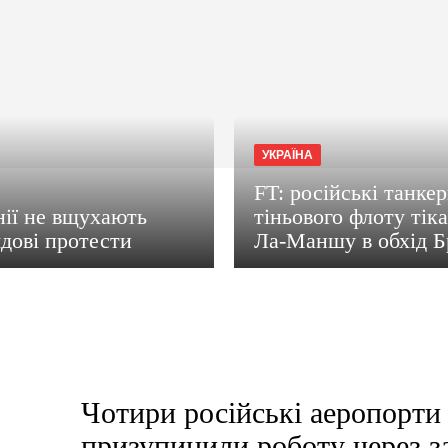
УКРАЇНА
FT: російські танке
ії не вщухають
тіньового флоту тік
дові протести
Ла-Маншу в обхід Б
Чотири російські аеропорти
призупинили роботу через з