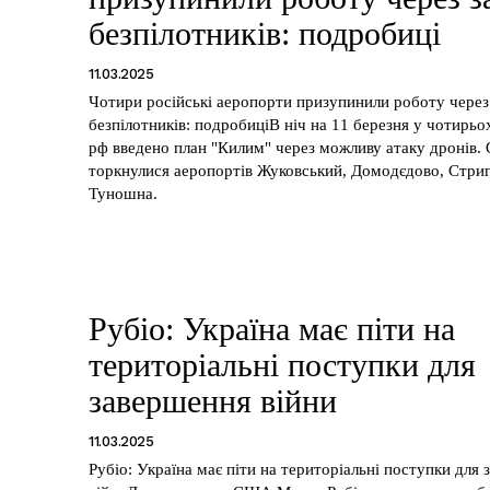
безпілотників: подробиці
11.03.2025
Чотири російські аеропорти призупинили роботу через
безпілотників: подробиціВ ніч на 11 березня у чотирь
рф введено план "Килим" через можливу атаку дронів
торкнулися аеропортів Жуковський, Домодєдово, Стриг
Туношна.
Рубіо: Україна має піти на
територіальні поступки для
завершення війни
11.03.2025
Рубіо: Україна має піти на територіальні поступки для