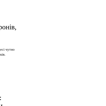
ронів,
есі чутно
ків.
:
и,