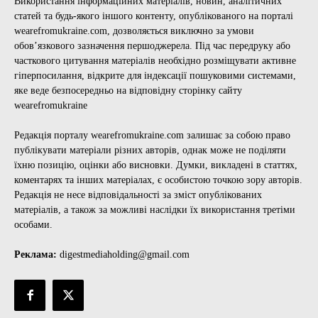
Використання інформаційних матеріалів, новин, аналітичних
статей та будь-якого іншого контенту, опублікованого на порталі
wearefromukraine.com, дозволяється виключно за умови
обов’язкового зазначення першоджерела. Під час передруку або
часткового цитування матеріалів необхідно розміщувати активне
гіперпосилання, відкрите для індексації пошуковими системами,
яке веде безпосередньо на відповідну сторінку сайту
wearefromukraine
Редакція порталу wearefromukraine.com залишає за собою право
публікувати матеріали різних авторів, однак може не поділяти
їхню позицію, оцінки або висновки. Думки, викладені в статтях,
коментарях та інших матеріалах, є особистою точкою зору авторів.
Редакція не несе відповідальності за зміст опублікованих
матеріалів, а також за можливі наслідки їх використання третіми
особами.
Реклама:
digestmediaholding@gmail.com