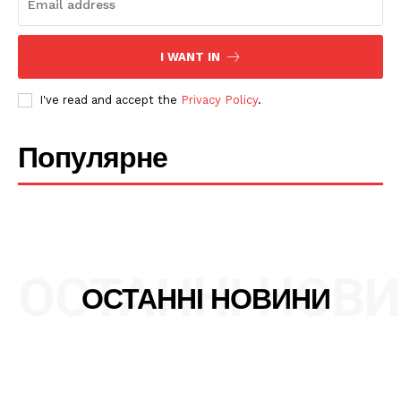
I WANT IN
SUBSCRIBE NOW
I've read and accept the
Privacy Policy
.
Популярне
Company
Про нас
Політика конфіденційності
Редакційна політика
ОСТАННІ НОВ
Мапа сайту
ОСТАННІ НОВИНИ
Контакти