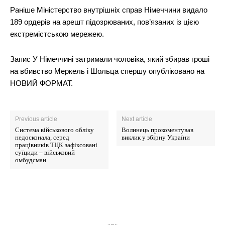
Раніше Міністерство внутрішніх справ Німеччини видало
189 ордерів на арешт підозрюваних, пов’язаних із цією
екстремістською мережею.
Запис У Німеччині затримали чоловіка, який збирав гроші
на вбивство Меркель і Шольца спершу опубліковано на
НОВИЙ ФОРМАТ.
Previous article
Next article
Система військового обліку
Волинець прокоментував
недосконала, серед
виклик у збірну України
працівників ТЦК зафіксовані
суїциди – військовий
омбудсман