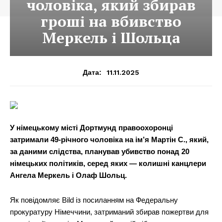
чоловіка, який збирав
гроші на вбивство
Меркель і Шольца
11.11.2025
Дата:
У німецькому місті Дортмунд правоохоронці
затримали 49-річного чоловіка на ім’я Мартін С., який,
за даними слідства, планував убивство понад 20
німецьких політиків, серед яких — колишні канцлери
Ангела Меркель і Олаф Шольц.
Як повідомляє Bild із посиланням на Федеральну
прокуратуру Німеччини, затриманий збирав пожертви для