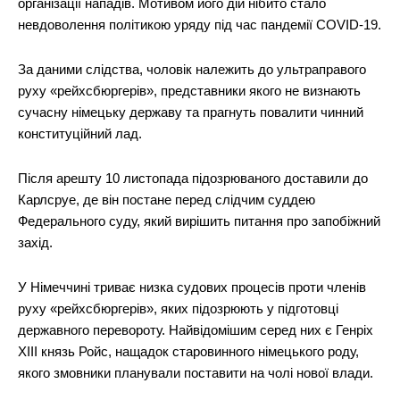
організації нападів. Мотивом його дій нібито стало
невдоволення політикою уряду під час пандемії COVID-19.
За даними слідства, чоловік належить до ультраправого
руху «рейхсбюргерів», представники якого не визнають
сучасну німецьку державу та прагнуть повалити чинний
конституційний лад.
Після арешту 10 листопада підозрюваного доставили до
Карлсруе, де він постане перед слідчим суддею
Федерального суду, який вирішить питання про запобіжний
захід.
У Німеччині триває низка судових процесів проти членів
руху «рейхсбюргерів», яких підозрюють у підготовці
державного перевороту. Найвідомішим серед них є Генріх
XIII князь Ройс, нащадок старовинного німецького роду,
якого змовники планували поставити на чолі нової влади.