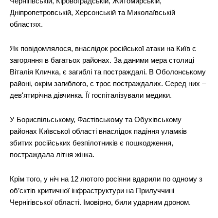
Чернігівській, Кіровоградській, Житомирській,
Дніпропетровській, Херсонській та Миколаївській
областях.
Як повідомлялося, внаслідок російської атаки на Київ є
загоряння в багатьох районах. За даними мера столиці
Віталія Кличка, є загиблі та постраждалі. В Оболонському
районі, окрім загиблого, є троє постраждалих. Серед них –
дев'ятирічна дівчинка. Її госпіталізували медики.
У Бориспільському, Фастівському та Обухівському
районах Київської області внаслідок падіння уламків
збитих російських безпілотників є пошкодження,
постраждала літня жінка.
Крім того, у ніч на 12 лютого росіяни вдарили по одному з
об’єктів критичної інфраструктури на Прилуччині
Чернігівської області. Імовірно, били ударним дроном.