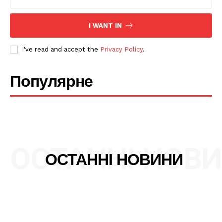
Політика конфіденційності
I WANT IN
Редакційна політика
Мапа сайту
I've read and accept the
Privacy Policy
.
Контакти
Популярне
ОСТАННІ НОВ
ОСТАННІ НОВИНИ