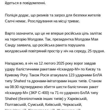
йдеться в повідомленні.
Поліція додає, що ризиків та загроз для безпеки жителів
Салчі немає. Розслідування на місці триває.
Варто зазначити, що це не вперше російська ціль залітає
на територію Молдови. Так, президентка Молдови Мая
Санду заявила, що російська ракета порушила
молдовський повітряний простір у ніч на середу, 25 грудня.
Нагадаємо, в ніч на 12 лютого 2025 року ворог завдав
удару балістичними ракетами «Іскандер-М» по Києву та
Кривому Рогу. Також Росія атакувала 123 ударними БпЛА
типу Shahed та дронами-імітаторами інших типів. Станом
на 08:30 підтверджено збиття шести балістичних ракет
«Іскандер-М» (ЗКР С-400) та 71-го ударного БпЛА типу
Shahed (безпілотників інших типів) у Харківській,
Полтавській, Сумській, Київській, Черкаській,