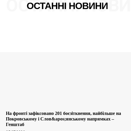
ОСТАННІ НОВ
ОСТАННІ НОВИНИ
На фронті зафіксовано 201 боєзіткнення, найбільше на
Покровському і Слов&apos;янському напрямках –
Генштаб