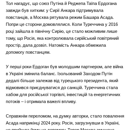
Тол нагадує, що союз Путіна й Реджепа Таїпа Ердогана
завжди був хитким: у Сирії Анкара підтримувала
повстанців, а Москва рятувала режим Башара Асада.
Попри це сторони домовлялися. Коли Туреччина у 2016
році зайшла в північну Сирію, це стало можливим лише
тому, що Росія, яка контролювала сирійський повітряний
простір, дала дозвіл. Натомість Анкара обмежила
допомогу повстанцям.
У перші роки Ердоган був молодшим партнером, але війна
в Україні змінила баланс. Ізольований Заходом Путін
дедалі більше залежав від турецького президента, який
відмовився приєднуватися до санкцій. Туреччина стала
хабом для російської торгівлі, інвестицій та енергетичних
потоків – і отримала важелі впливу.
Справжнім переломом, на думку авторки, стало повалення
Асада наприкінці 2024 року. Росія, загрузнувши в Україні,
не прийшла йому на допомогу. Тепер Москва змушена