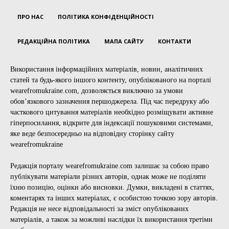
ПРО НАС
ПОЛІТИКА КОНФІДЕНЦІЙНОСТІ
РЕДАКЦІЙНА ПОЛІТИКА
МАПА САЙТУ
КОНТАКТИ
Використання інформаційних матеріалів, новин, аналітичних
статей та будь-якого іншого контенту, опублікованого на порталі
wearefromukraine.com, дозволяється виключно за умови
обов’язкового зазначення першоджерела. Під час передруку або
часткового цитування матеріалів необхідно розміщувати активне
гіперпосилання, відкрите для індексації пошуковими системами,
яке веде безпосередньо на відповідну сторінку сайту
wearefromukraine
Редакція порталу wearefromukraine.com залишає за собою право
публікувати матеріали різних авторів, однак може не поділяти
їхню позицію, оцінки або висновки. Думки, викладені в статтях,
коментарях та інших матеріалах, є особистою точкою зору авторів.
Редакція не несе відповідальності за зміст опублікованих
матеріалів, а також за можливі наслідки їх використання третіми