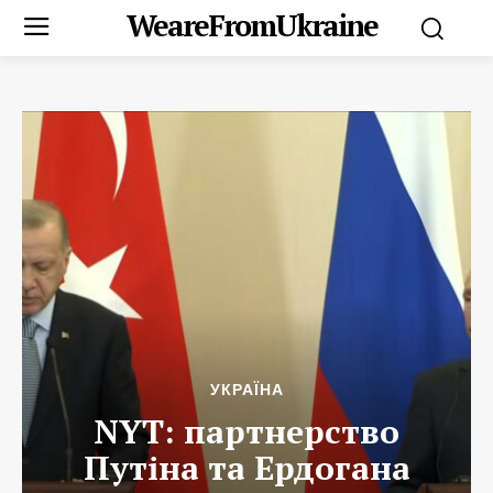
WeareFromUkraine
УКРАЇНА
NYT: партнерство
Путіна та Ердогана