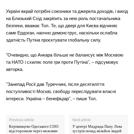
Україні вкрай потрібні союзники та джерела доходів, і вихід
на Близький Схід закріпить за нею роль постачальника
безпеки, вважає Тол. Те, що двері для Києва відчиняє
саме Ердоган, наочно демонструє, наскільки ослабла
здатність Путіна проєктувати глобальну силу.
"Очевидно, що Анкара більше не балансує між Москвою
та НАТО і схиляє поле гри проти Путіна", – підсумовує
авторка.
"Занепад Росії дав Туреччині, після десятиліття
поступливості Москві, свободу переслідувати власні
інтереси. Україна – бенефіціар", – пише Тол.
Previous article
Next article
Керівництво Одеського СІЗО
У центрі Мадрида Папу Лева
відсторонили через можливе
зустрів понад мільйон людей