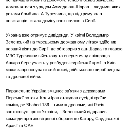
домовлятися з урядом Ахмеда аш-Шараа – людьми, яких
роками бомбила. А Туреччина, що підтримувала
повстанців, стала домінуючою силою в Сирії.
Україна вже отримує дивіденди. У квітні Володимир
Зеленський на турецькому державному літаку здійснив
перший візит до Сирії, де обговорив з аш-Шараа та главою
МЗС Туреччини військову та енергетичну співпрацю.
Анкара бере участь у розбудові сирійської армії, а Київ
може запропонувати свій досвід військового виробництва
та дронової війни.
Паралельно Україна зміцнює зв'язки з державами
Перської затоки. Коли Іран атакував сусідні країни
камікадзе Shahed-136 – тими ж дронами, які Росія
застосовує проти України, – Зеленський відправив
команди протиповітряної оборони до Катару, Саудівської
Аравії та ОАЕ.