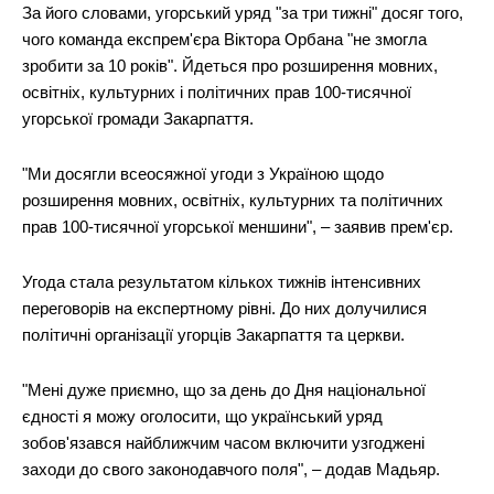
За його словами, угорський уряд "за три тижні" досяг того,
чого команда експрем'єра Віктора Орбана "не змогла
зробити за 10 років". Йдеться про розширення мовних,
освітніх, культурних і політичних прав 100-тисячної
угорської громади Закарпаття.
"Ми досягли всеосяжної угоди з Україною щодо
розширення мовних, освітніх, культурних та політичних
прав 100-тисячної угорської меншини", – заявив прем'єр.
Угода стала результатом кількох тижнів інтенсивних
переговорів на експертному рівні. До них долучилися
політичні організації угорців Закарпаття та церкви.
"Мені дуже приємно, що за день до Дня національної
єдності я можу оголосити, що український уряд
зобов'язався найближчим часом включити узгоджені
заходи до свого законодавчого поля", – додав Мадьяр.