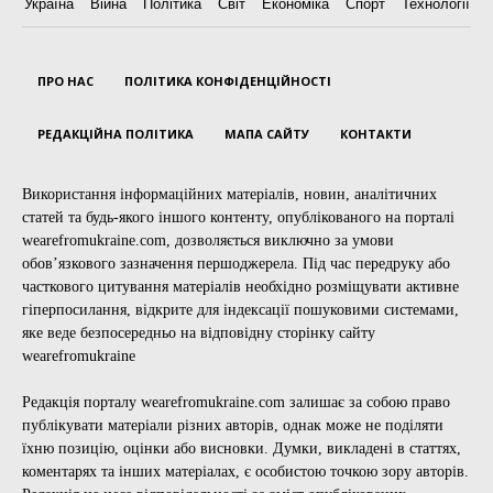
Україна
Війна
Політика
Світ
Економіка
Спорт
Технології
ПРО НАС
ПОЛІТИКА КОНФІДЕНЦІЙНОСТІ
РЕДАКЦІЙНА ПОЛІТИКА
МАПА САЙТУ
КОНТАКТИ
Використання інформаційних матеріалів, новин, аналітичних
статей та будь-якого іншого контенту, опублікованого на порталі
wearefromukraine.com, дозволяється виключно за умови
обов’язкового зазначення першоджерела. Під час передруку або
часткового цитування матеріалів необхідно розміщувати активне
гіперпосилання, відкрите для індексації пошуковими системами,
яке веде безпосередньо на відповідну сторінку сайту
wearefromukraine
Редакція порталу wearefromukraine.com залишає за собою право
публікувати матеріали різних авторів, однак може не поділяти
їхню позицію, оцінки або висновки. Думки, викладені в статтях,
коментарях та інших матеріалах, є особистою точкою зору авторів.