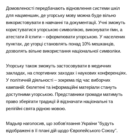
Домовленості передбачають відновлення системи шкіл
для нацменшин, де угорську мову можна буде вільно
використовувати в навчанні та документації. Учні зможуть
користуватися угорською символікою, виконувати гімн, а
атестати й іспити – оформлювати угорською. У населених
пунктах, де угорці становлять понад 10% мешканців,
дозволять вільне використання національної символіки.
Угорську також зможуть застосовувати в медичних
закладах, на спортивних заходах і наукових конференціях.
У політичній діяльності – зокрема під час виборчих
кампаній: бюлетені та інформаційні матеріали стануть
доступними угорською. Представники громади матимуть
право зберігати традиції й відзначати національні та
релігійні свята рідною мовою.
Мадьяр наголосив, що зобов'язання України "будуть
відображені в її плані дій щодо Європейського Союзу".