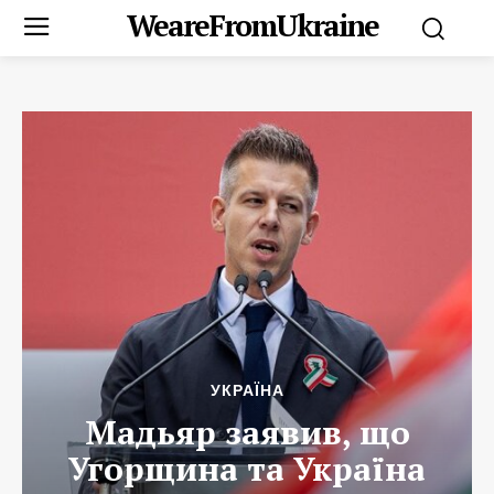
WeareFromUkraine
УКРАЇНА
Мадьяр заявив, що
Угорщина та Україна