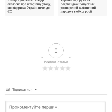
Кінець суперечок: Мадяр
Туреччина, Грузія та
оголосив про історичну угоду,
Азербайджан запустили
що відкриває Україні шлях до
розширений залізничний
ЄС
маршрут в обхід росії
0
Рейтинг статьи
Підписатися