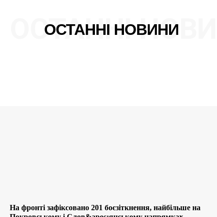
ОСТАННІ НОВ
ОСТАННІ НОВИНИ
На фронті зафіксовано 201 боєзіткнення, найбільше на
Покровському і Слов&apos;янському напрямках –