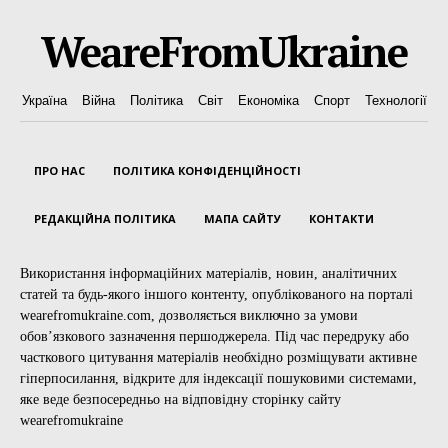
WeareFromUkraine
Україна
Війна
Політика
Світ
Економіка
Спорт
Технології
ПРО НАС
ПОЛІТИКА КОНФІДЕНЦІЙНОСТІ
РЕДАКЦІЙНА ПОЛІТИКА
МАПА САЙТУ
КОНТАКТИ
Використання інформаційних матеріалів, новин, аналітичних
статей та будь-якого іншого контенту, опублікованого на порталі
wearefromukraine.com, дозволяється виключно за умови
обов’язкового зазначення першоджерела. Під час передруку або
часткового цитування матеріалів необхідно розміщувати активне
гіперпосилання, відкрите для індексації пошуковими системами,
яке веде безпосередньо на відповідну сторінку сайту
wearefromukraine