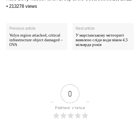
• 213278 views
Previous article
Next article
Volyn region attacked, critical
У марсіанському метеориті
infrastructure object damaged –
виявлено сліди води віком 4,5
OVA
мільярда років
0
Рейтинг статьи