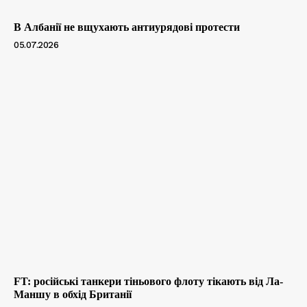
В Албанії не вщухають антиурядові протести
05.07.2026
FT: російські танкери тіньового флоту тікають від Ла-
Маншу в обхід Британії