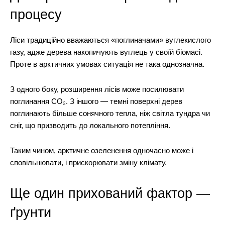
процесу
Ліси традиційно вважаються «поглиначами» вуглекислого
газу, адже дерева накопичують вуглець у своїй біомасі.
Проте в арктичних умовах ситуація не така однозначна.
З одного боку, розширення лісів може посилювати
поглинання CO₂. З іншого — темні поверхні дерев
поглинають більше сонячного тепла, ніж світла тундра чи
сніг, що призводить до локального потепління.
Таким чином, арктичне озеленення одночасно може і
сповільнювати, і прискорювати зміну клімату.
Ще один прихований фактор —
ґрунти