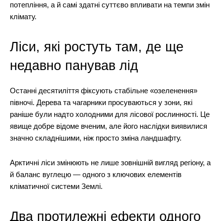
потепління, а й самі здатні суттєво впливати на темпи змін
клімату.
Ліси, які ростуть там, де ще
недавно панував лід
Останні десятиліття фіксують стабільне «озеленення»
півночі. Дерева та чагарники просуваються у зони, які
раніше були надто холодними для лісової рослинності. Це
явище добре відоме вченим, але його наслідки виявилися
значно складнішими, ніж просто зміна ландшафту.
Арктичні ліси змінюють не лише зовнішній вигляд регіону, а
й баланс вуглецю — одного з ключових елементів
кліматичної системи Землі.
Два протилежні ефекти одного