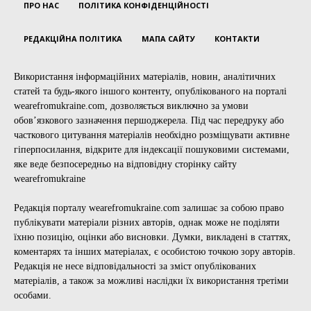
ПРО НАС
ПОЛІТИКА КОНФІДЕНЦІЙНОСТІ
РЕДАКЦІЙНА ПОЛІТИКА
МАПА САЙТУ
КОНТАКТИ
Використання інформаційних матеріалів, новин, аналітичних
статей та будь-якого іншого контенту, опублікованого на порталі
wearefromukraine.com, дозволяється виключно за умови
обов’язкового зазначення першоджерела. Під час передруку або
часткового цитування матеріалів необхідно розміщувати активне
гіперпосилання, відкрите для індексації пошуковими системами,
яке веде безпосередньо на відповідну сторінку сайту
wearefromukraine
Редакція порталу wearefromukraine.com залишає за собою право
публікувати матеріали різних авторів, однак може не поділяти
їхню позицію, оцінки або висновки. Думки, викладені в статтях,
коментарях та інших матеріалах, є особистою точкою зору авторів.
Редакція не несе відповідальності за зміст опублікованих
матеріалів, а також за можливі наслідки їх використання третіми
особами.