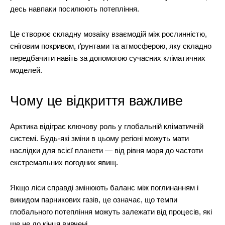
десь навпаки посилюють потепління.
Це створює складну мозаїку взаємодій між рослинністю,
сніговим покривом, ґрунтами та атмосферою, яку складно
передбачити навіть за допомогою сучасних кліматичних
моделей.
Чому це відкриття важливе
Арктика відіграє ключову роль у глобальній кліматичній
системі. Будь-які зміни в цьому регіоні можуть мати
наслідки для всієї планети — від рівня моря до частоти
екстремальних погодних явищ.
Якщо ліси справді змінюють баланс між поглинанням і
викидом парникових газів, це означає, що темпи
глобального потепління можуть залежати від процесів, які
ще не до кінця вивчені.