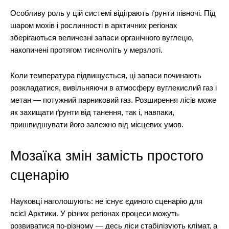
Особливу роль у цій системі відіграють ґрунти півночі. Під
шаром мохів і рослинності в арктичних регіонах
зберігаються величезні запаси органічного вуглецю,
накопичені протягом тисячоліть у мерзлоті.
Коли температура підвищується, ці запаси починають
розкладатися, вивільняючи в атмосферу вуглекислий газ і
метан — потужний парниковий газ. Розширення лісів може
як захищати ґрунти від танення, так і, навпаки,
пришвидшувати його залежно від місцевих умов.
Мозаїка змін замість простого
сценарію
Науковці наголошують: не існує єдиного сценарію для
всієї Арктики. У різних регіонах процеси можуть
розвиватися по-різному — десь ліси стабілізують клімат, а