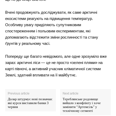
Вчені продовжують досліджувати, як саме арктичні
екосистеми реагують на підвищення температур.
Особливу увагу приділяють супутниковим
спостереженням і польовим експериментам, які
допомагають відстежити зміни рослинності та стану
ґрунтів у реальному часі.
Попереду ще багато невідомого, але одне зрозуміло вже
зараз: арктичні ліси — це не просто «зелені плями» на
карті півночі, а активний учасник кліматичної системи
Землі, здатний впливати на її майбутнє.
Previous article
Next article
Долар штурмує нові позначки:
Тереблянське родовище
які курси виставили банки 3
вийшло з конфлікту і хоче
червня
замінити “Артемсіль” у
технічному сегменті