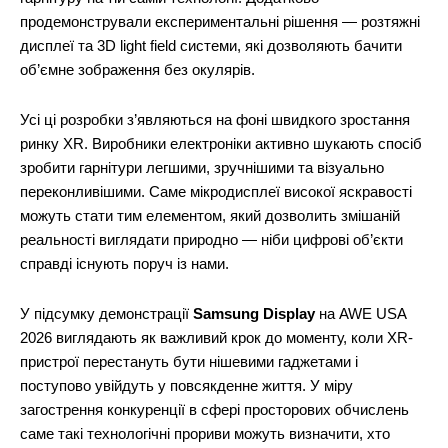
продемонстрували експериментальні рішення — розтяжні
дисплеї та 3D light field системи, які дозволяють бачити
об’ємне зображення без окулярів.
Усі ці розробки з’являються на фоні швидкого зростання
ринку XR. Виробники електроніки активно шукають спосіб
зробити гарнітури легшими, зручнішими та візуально
переконливішими. Саме мікродисплеї високої яскравості
можуть стати тим елементом, який дозволить змішаній
реальності виглядати природно — ніби цифрові об’єкти
справді існують поруч із нами.
У підсумку демонстрації
Samsung Display
на AWE USA
2026 виглядають як важливий крок до моменту, коли XR-
пристрої перестануть бути нішевими гаджетами і
поступово увійдуть у повсякденне життя. У міру
загострення конкуренції в сфері просторових обчислень
саме такі технологічні прориви можуть визначити, хто