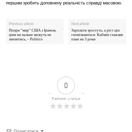
першим зробить доповнену реальність справді масовою.
Previous article
Next article
Попри “мир” США з Іраном,
Зарплати зростуть, а ріст цін
ціни на пальне можуть не
сповільниться: Кабмін схвалив
знизитись, – Politico
план на 3 роки
0
Рейтинг статьи
Підписатися