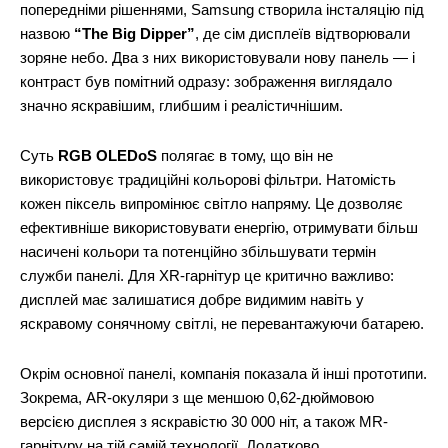
попередніми рішеннями, Samsung створила інсталяцію під
назвою
“The Big Dipper”
, де сім дисплеїв відтворювали
зоряне небо. Два з них використовували нову панель — і
контраст був помітний одразу: зображення виглядало
значно яскравішим, глибшим і реалістичнішим.
Суть
RGB OLEDoS
полягає в тому, що він не
використовує традиційні кольорові фільтри. Натомість
кожен піксель випромінює світло напряму. Це дозволяє
ефективніше використовувати енергію, отримувати більш
насичені кольори та потенційно збільшувати термін
служби панелі. Для XR-гарнітур це критично важливо:
дисплей має залишатися добре видимим навіть у
яскравому сонячному світлі, не перевантажуючи батарею.
Окрім основної панелі, компанія показала й інші прототипи.
Зокрема, AR-окуляри з ще меншою 0,62-дюймовою
версією дисплея з яскравістю 30 000 ніт, а також MR-
гарнітуру на тій самій технології. Додатково