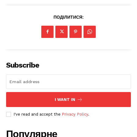
ПОДІЛИТИСЯ:
SUBSCRIBE NOW
Subscribe
Company
I WANT IN
Про нас
I've read and accept the
Privacy Policy
.
Політика конфіденційності
Редакційна політика
Популярне
Мапа сайту