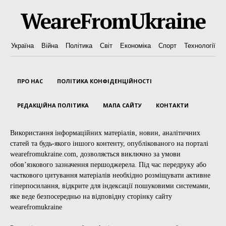
WeareFromUkraine
Україна
Війна
Політика
Світ
Економіка
Спорт
Технології
ПРО НАС
ПОЛІТИКА КОНФІДЕНЦІЙНОСТІ
РЕДАКЦІЙНА ПОЛІТИКА
МАПА САЙТУ
КОНТАКТИ
Використання інформаційних матеріалів, новин, аналітичних
статей та будь-якого іншого контенту, опублікованого на порталі
wearefromukraine.com, дозволяється виключно за умови
обов’язкового зазначення першоджерела. Під час передруку або
часткового цитування матеріалів необхідно розміщувати активне
гіперпосилання, відкрите для індексації пошуковими системами,
яке веде безпосередньо на відповідну сторінку сайту
wearefromukraine