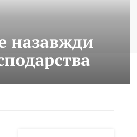
е назавжди
сподарства