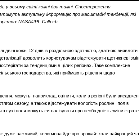
ь у всьому світі кожні два тижні. Спостереження
атимуть актуальну інформацію про масштабні тенденції, які
орство: NASA/JPL-Caltech
 двічі кожні 12 днів із роздільною здатністю, здатною виявляти
 деталізації дозволить користувачам відстежувати щотижневі змі
терігати за тенденціями в цілих регіонах. Таке комплексне
сільського господарства, які приймають рішення щодо
Week
ення, можуть, наприклад, оцінити, коли в регіоні були висаджен
e PRO
ротягом сезону, а також відстежувати вологість рослин і полів
Company
ш сухі поля можуть сигналізувати про необхідність зміни стратег
Про нас
 час дуже важливий, коли мова йде про врожай: коли найкращий ч
Політика конфіденційності