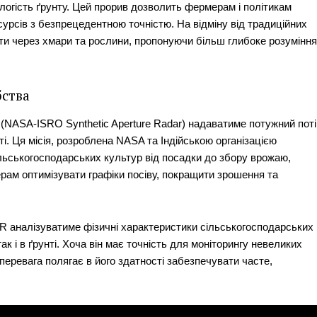
ологість ґрунту. Цей прорив дозволить фермерам і політикам
сурсів з безпрецедентною точністю. На відміну від традиційних
ти через хмари та рослини, пропонуючи більш глибоке розуміння
бства
 (NASA-ISRO Synthetic Aperture Radar) надаватиме потужний поті
і. Ця місія, розроблена NASA та Індійською організацією
ільськогосподарських культур від посадки до збору врожаю,
рам оптимізувати графіки посіву, покращити зрошення та
 аналізуватиме фізичні характеристики сільськогосподарських
ак і в ґрунті. Хоча він має точність для моніторингу невеликих
перевага полягає в його здатності забезпечувати часте,