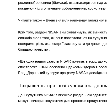
рослинної речовини (біомаси), яка знаходиться над зе
поєднуючи їх з оптичними зображеннями, користувачі 
Читайте також – Вчені виявили найменшу галактику в 
Крім того, радари NISAR вимірюватимуть, як змінюєть
сигналів після того, як вони повертаються на супутни
поляриметрією, яка, якщо її застосувати до даних, д
більшою точністю .
«Ще одна надпотужність NISAR полягає в тому, що ко
спостереженнями, особливо індексами здоров’я росли
Бред Дорн, який курирує програму NASA з дослідження
Покращення прогнозів урожаю за допо
Дані супутника NISAR з високою роздільною здатністю 
можуть використовуватися для прогнозів продуктивно