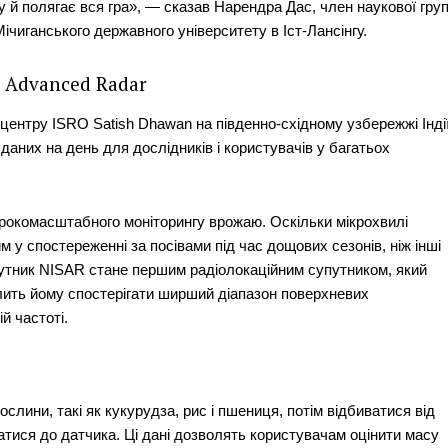
 й полягає вся гра», — сказав Нарендра Дас, член наукової гру
Редакційна політика
Мічиганського державного університету в Іст-Лансінгу.
Мапа сайту
 Advanced Radar
Контакти
центру ISRO Satish Dhawan на південно-східному узбережжі Індії
E NOW
даних на день для дослідників і користувачів у багатьох
окомасштабного моніторингу врожаю. Оскільки мікрохвилі
 у спостереженні за посівами під час дощових сезонів, ніж інші
Супутник NISAR стане першим радіолокаційним супутником, який
олить йому спостерігати ширший діапазон поверхневих
й частоті.
рослини, такі як кукурудза, рис і пшениця, потім відбиватися від
татися до датчика. Ці дані дозволять користувачам оцінити масу