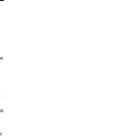
ни
і
ії
ас