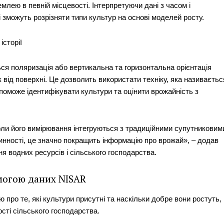
млею в певній місцевості. Інтерпретуючи дані з часом і
зможуть розрізняти типи культур на основі моделей росту.
історії
ся поляризація або вертикальна та горизонтальна орієнтація
к від поверхні. Це дозволить використати техніку, яка називаєтьс
опоможе ідентифікувати культури та оцінити врожайність з
ли його вимірювання інтегруються з традиційними супутниковим
нності, це значно покращить інформацію про врожай», – додав
 водних ресурсів і сільського господарства.
могою даних NISAR
про те, які культури присутні та наскільки добре вони ростуть,
сті сільського господарства.