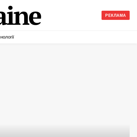
ine
РЕКЛАМА
нології