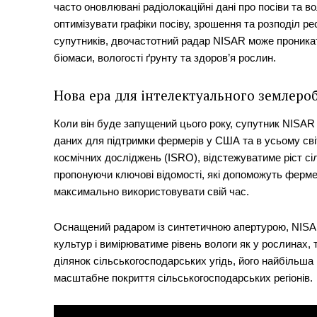
часто оновлювані радіолокаційні дані про посіви та в
оптимізувати графіки посіву, зрошення та розподіл ре
супутників, двочастотний радар NISAR може проника
біомаси, вологості ґрунту та здоров’я рослин.
Нова ера для інтелектуального землеро
Коли він буде запущений цього року, супутник NISAR
даних для підтримки фермерів у США та в усьому світ
космічних досліджень (ISRO), відстежуватиме ріст с
пропонуючи ключові відомості, які допоможуть ферме
максимально використовувати свій час.
Оснащений радаром із синтетичною апертурою, NISAR
культур і вимірюватиме рівень вологи як у рослинах, т
ділянок сільськогосподарських угідь, його найбільша 
масштабне покриття сільськогосподарських регіонів.