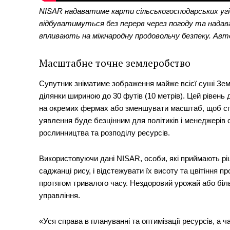
NISAR надаватиме карти сільськогосподарських угід
відбуватимуться без перерв через погоду та надав
впливають на міжнародну продовольчу безпеку. Авт
Масштабне точне землеробство
Супутник зніматиме зображення майже всієї суші Землі
ділянки шириною до 30 футів (10 метрів). Цей рівень
на окремих фермах або зменшувати масштаб, щоб спос
уявлення буде безцінним для політиків і менеджерів 
рослинництва та розподілу ресурсів.
News 
Використовуючи дані NISAR, особи, які приймають ріш
Magazin
саджанці рису, і відстежувати їх висоту та цвітіння п
протягом тривалого часу. Нездоровий урожай або біль
управління.
«Уся справа в плануванні та оптимізації ресурсів, а