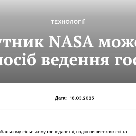
ТЕХНОЛОГІЇ
утник NASA мож
посіб ведення го
Дата:
16.03.2025
бальному сільському господарстві, надаючи високоякісні та