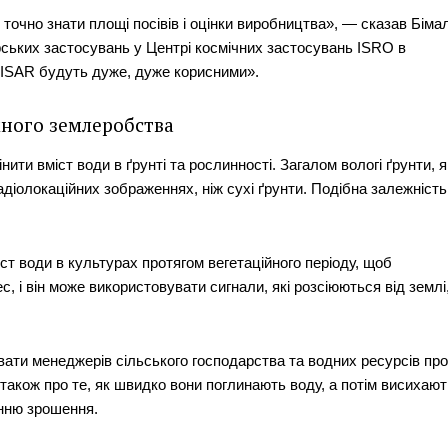
 точно знати площі посівів і оцінки виробництва», — сказав Біма
рських застосувань у Центрі космічних застосувань ISRO в
NISAR будуть дуже, дуже корисними».
много землеробства
и вміст води в ґрунті та рослинності. Загалом вологі ґрунти, я
адіолокаційних зображеннях, ніж сухі ґрунти. Подібна залежність
т води в культурах протягом вегетаційного періоду, щоб
, і він може використовувати сигнали, які розсіюються від землі
вати менеджерів сільського господарства та водних ресурсів про
а також про те, як швидко вони поглинають воду, а потім висихают
нню зрошення.