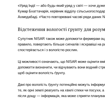
«Уряд Індії — або будь-який уряд у світі — хоче дуже
Кумар Бхаттачарія, керівник відділу сільськогоспода
Ахмедабаді. «Часто повторювані часові ряди даних 
Відстеження вологості ґрунту для розу
Супутник NISAR також може допомогти фермерам оцінит
правило, повертають більше сигналів і яскравіші на р
спостерігається і з вологістю рослин.
Ці можливості означають, що NISAR може оцінити вміс
допомогти визначити, чи відчувають вони водний стрес
щоб оцінити вологість ґрунту.
Дані про вологість ґрунту потенційно можуть інформу
те, як орні землі реагують на хвилі спеки чи посухи, 
після дощу — інформація, яка може сприяти планува