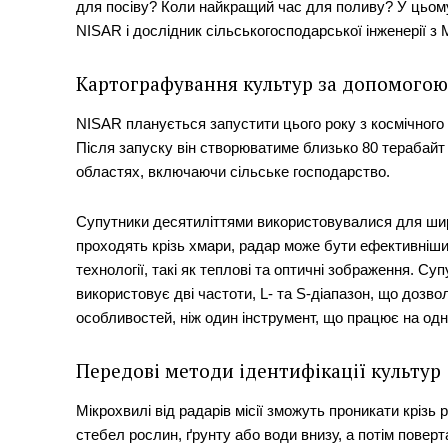
для посіву? Коли найкращий час для поливу? У цьому
NISAR і дослідник сільськогосподарської інженерії з 
Картографування культур за допомогою
NISAR планується запустити цього року з космічного 
SUBSCRIB
Після запуску він створюватиме близько 80 терабайт 
областях, включаючи сільське господарство.
Супутники десятиліттями використовувалися для шир
проходять крізь хмари, радар може бути ефективнішим
технології, такі як теплові та оптичні зображення. 
використовує дві частоти, L- та S-діапазон, що дозв
особливостей, ніж один інструмент, що працює на одні
Передові методи ідентифікації культур
Мікрохвилі від радарів місії зможуть проникати крізь 
стебел рослин, ґрунту або води внизу, а потім повер