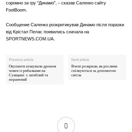
соромно за гру “Динамо”, – сказав Саленко сайту
FootBoom.
Сообщение Саленко розкритикував Динамо після поразки
від Крістал Пелас появились сначала на
SPORTNEWS.COM.UA.
Previous article
Next article
Окупанти атакували дроном
Вчені розкрили, як рослини
човен із рибалками на
спілкуються за допомогою
Сумщині: є загиблий та
світла
поранений
0