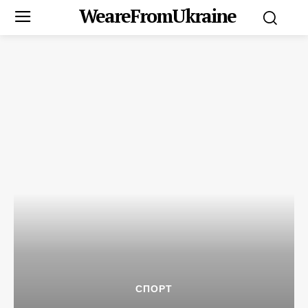
WeareFromUkraine
СПОРТ