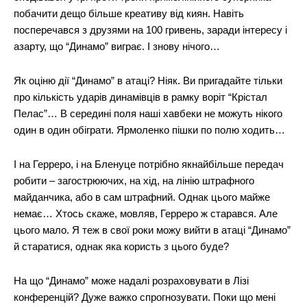
побачити дещо більше креативу від киян. Навіть
посперечався з друзями на 100 гривень, заради інтересу і
азарту, що “Динамо” виграє. І знову нічого…
Як оціню дії “Динамо” в атаці? Ніяк. Ви пригадайте тільки
про кількість ударів динамівців в рамку воріт “Крістал
Пелас”… В середині поля наші хавбеки не можуть нікого
один в один обіграти. Ярмоленко пішки по полю ходить…
І на Герреро, і на Бленуце потрібно якнайбільше передач
робити – загострюючих, на хід, на лінію штрафного
майданчика, або в сам штрафний. Однак цього майже
немає… Хтось скаже, мовляв, Герреро ж старався. Але
цього мало. Я теж в свої роки можу вийти в атаці “Динамо”
й старатися, однак яка користь з цього буде?
На що “Динамо” може надалі розраховувати в Лізі
конференцій? Дуже важко спрогнозувати. Поки що мені