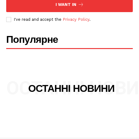
Політика конфіденційності
I WANT IN
Редакційна політика
I've read and accept the
Privacy Policy
.
Мапа сайту
Контакти
Популярне
ОСТАННІ НОВ
ОСТАННІ НОВИНИ