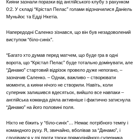
Кияни зазнали поразки від англійського клубу з рахунком
0:2. У складі “Крістал Пелас” голами відзначилися Даніель
Муньйос та Едді Нкетіа.
Напередодні Саленко зізнався, що він був незадоволений
виступом “біло-синіх”.
“Багато хто думав перед матчем, що буде гра в одні
ворота, що “Крістал Пелас” буде тотально домінувати, але
“Динамо” стартовий відрізок провело дуже непогано, –
зазначив Саленко. – Однак, важливо – створювати
моменти, а кияни нічого не створили. Навіть, коли
суперник залишився вдесятьох, вийшло все навпаки –
англійська команда діяла активніше і фактично затиснула
“Динамо” на його половині поля.
Ніхто не біжить у “біло-синіх”… Немає потрібного темпу і
командного руху. Я, звичайно, вболівав за “Динамо”, і
сподівався у грі проти трохи прямолінійного суперника