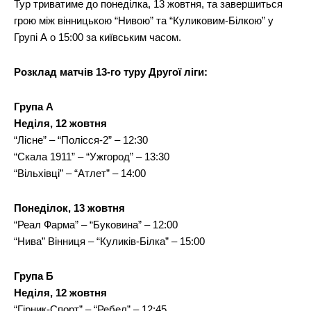
Тур триватиме до понеділка, 13 жовтня, та завершиться
грою між вінницькою “Нивою” та “Куликовим-Білкою” у
Групі А о 15:00 за київським часом.
Розклад матчів 13-го туру Другої ліги:
Група А
Неділя, 12 жовтня
“Лісне” – “Полісся-2” – 12:30
“Скала 1911” – “Ужгород” – 13:30
“Вільхівці” – “Атлет” – 14:00
Понеділок, 13 жовтня
“Реал Фарма” – “Буковина” – 12:00
“Нива” Вінниця – “Куликів-Білка” – 15:00
Група Б
Неділя, 12 жовтня
“Гірник-Спорт” – “Ребел” – 12:45