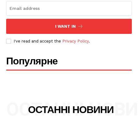
I WANT IN
SUBSCRIBE NOW
I've read and accept the
Privacy Policy
.
Company
Популярне
Про нас
Політика конфіденційності
Редакційна політика
ОСТАННІ НОВ
Мапа сайту
ОСТАННІ НОВИНИ
Контакти