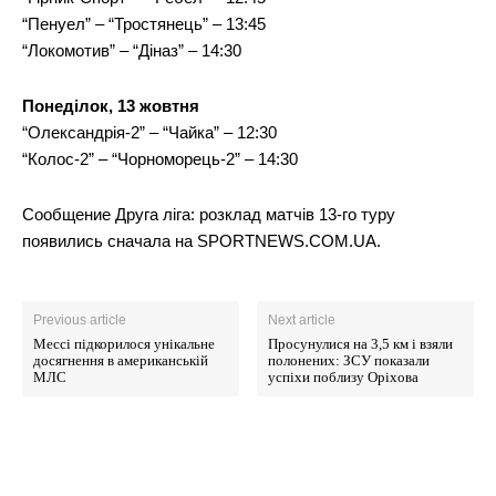
“Пенуел” – “Тростянець” – 13:45
“Локомотив” – “Діназ” – 14:30
Понеділок, 13 жовтня
“Олександрія-2” – “Чайка” – 12:30
“Колос-2” – “Чорноморець-2” – 14:30
Сообщение Друга ліга: розклад матчів 13-го туру
появились сначала на SPORTNEWS.COM.UA.
Previous article
Next article
Мессі підкорилося унікальне
Просунулися на 3,5 км і взяли
досягнення в американській
полонених: ЗСУ показали
МЛС
успіхи поблизу Оріхова