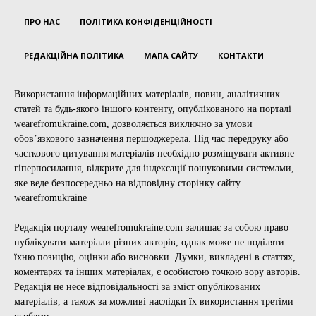
ПРО НАС
ПОЛІТИКА КОНФІДЕНЦІЙНОСТІ
РЕДАКЦІЙНА ПОЛІТИКА
МАПА САЙТУ
КОНТАКТИ
Використання інформаційних матеріалів, новин, аналітичних
статей та будь-якого іншого контенту, опублікованого на порталі
wearefromukraine.com, дозволяється виключно за умови
обов’язкового зазначення першоджерела. Під час передруку або
часткового цитування матеріалів необхідно розміщувати активне
гіперпосилання, відкрите для індексації пошуковими системами,
яке веде безпосередньо на відповідну сторінку сайту
wearefromukraine
Редакція порталу wearefromukraine.com залишає за собою право
публікувати матеріали різних авторів, однак може не поділяти
їхню позицію, оцінки або висновки. Думки, викладені в статтях,
коментарях та інших матеріалах, є особистою точкою зору авторів.
Редакція не несе відповідальності за зміст опублікованих
матеріалів, а також за можливі наслідки їх використання третіми