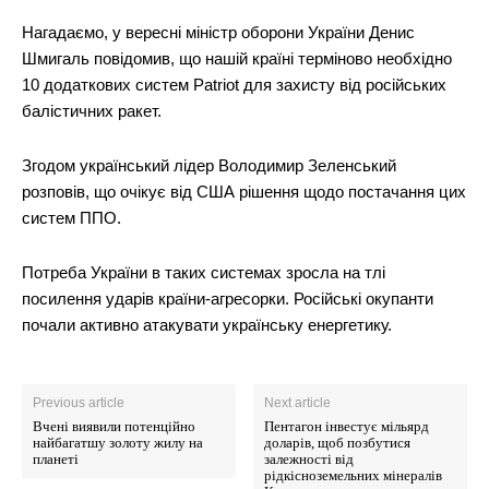
Нагадаємо, у вересні міністр оборони України Денис
Шмигаль повідомив, що нашій країні терміново необхідно
10 додаткових систем Patriot для захисту від російських
балістичних ракет.
Згодом український лідер Володимир Зеленський
розповів, що очікує від США рішення щодо постачання цих
систем ППО.
Потреба України в таких системах зросла на тлі
посилення ударів країни-агресорки. Російські окупанти
почали активно атакувати українську енергетику.
Previous article
Next article
Вчені виявили потенційно
Пентагон інвестує мільярд
найбагатшу золоту жилу на
доларів, щоб позбутися
планеті
залежності від
рідкісноземельних мінералів