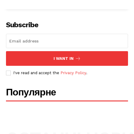
Subscribe
SUBSCRIBE NOW
I WANT IN
Company
I've read and accept the
Privacy Policy
.
Про нас
Популярне
Політика конфіденційності
Редакційна політика
Мапа сайту
Контакти