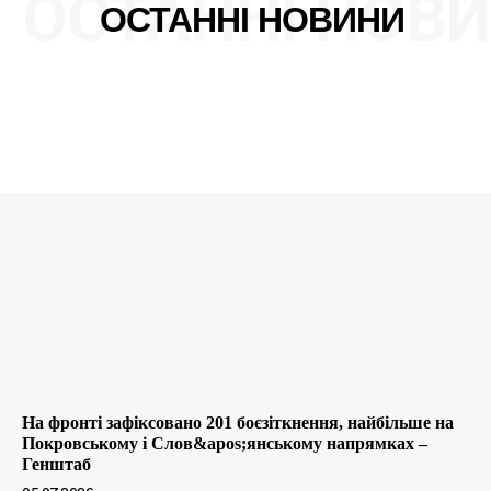
ОСТАННІ НОВ
ОСТАННІ НОВИНИ
На фронті зафіксовано 201 боєзіткнення, найбільше на
Покровському і Слов&apos;янському напрямках –
Генштаб