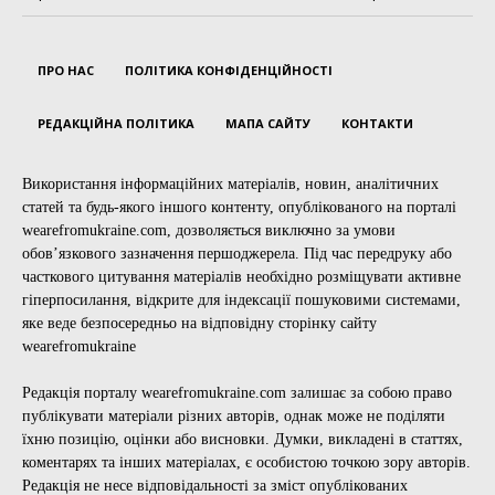
ПРО НАС
ПОЛІТИКА КОНФІДЕНЦІЙНОСТІ
РЕДАКЦІЙНА ПОЛІТИКА
МАПА САЙТУ
КОНТАКТИ
Використання інформаційних матеріалів, новин, аналітичних
статей та будь-якого іншого контенту, опублікованого на порталі
wearefromukraine.com, дозволяється виключно за умови
обов’язкового зазначення першоджерела. Під час передруку або
часткового цитування матеріалів необхідно розміщувати активне
гіперпосилання, відкрите для індексації пошуковими системами,
яке веде безпосередньо на відповідну сторінку сайту
wearefromukraine
Редакція порталу wearefromukraine.com залишає за собою право
публікувати матеріали різних авторів, однак може не поділяти
їхню позицію, оцінки або висновки. Думки, викладені в статтях,
коментарях та інших матеріалах, є особистою точкою зору авторів.
Редакція не несе відповідальності за зміст опублікованих