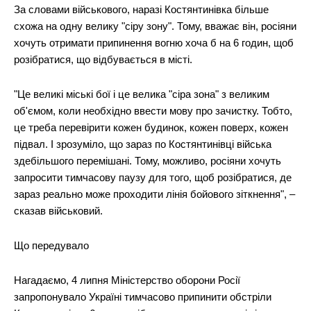
За словами військового, наразі Костянтинівка більше
схожа на одну велику "сіру зону". Тому, вважає він, росіяни
хочуть отримати припинення вогню хоча б на 6 годин, щоб
розібратися, що відбувається в місті.
"Це великі міські бої і це велика "сіра зона" з великим
об'ємом, коли необхідно ввести мову про зачистку. Тобто,
це треба перевірити кожен будинок, кожен поверх, кожен
підвал. І зрозуміло, що зараз по Костянтинівці війська
здебільшого перемішані. Тому, можливо, росіяни хочуть
запросити тимчасову паузу для того, щоб розібратися, де
зараз реально може проходити лінія бойового зіткнення", –
сказав військовий.
Що передувало
Нагадаємо, 4 липня Міністерство оборони Росії
запропонувало Україні тимчасово припинити обстріли