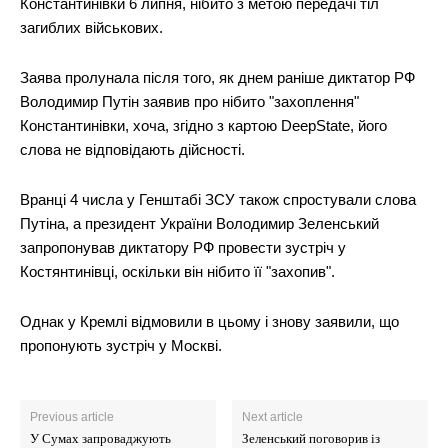
Константинівки 6 липня, нібито з метою передачі тіл
загиблих військових.
Заява пролунала після того, як днем раніше диктатор РФ
Володимир Путін заявив про нібито "захоплення"
Константинівки, хоча, згідно з картою DeepState, його
слова не відповідають дійсності.
Вранці 4 числа у Генштабі ЗСУ також спростували слова
Путіна, а президент України Володимир Зеленський
запропонував диктатору РФ провести зустріч у
Костянтинівці, оскільки він нібито її "захопив".
Однак у Кремлі відмовили в цьому і знову заявили, що
пропонують зустріч у Москві.
Previous article
Next article
У Сумах запроваджують
Зеленський поговорив із