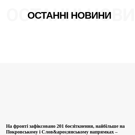
ОСТАННІ НОВ
ОСТАННІ НОВИНИ
На фронті зафіксовано 201 боєзіткнення, найбільше на
Покровському і Слов&apos;янському напрямках –