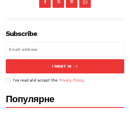
Subscribe
SUBSCRIBE NOW
I WANT IN
Company
I've read and accept the
Privacy Policy
.
Про нас
Популярне
Політика конфіденційності
Редакційна політика
Мапа сайту
Контакти