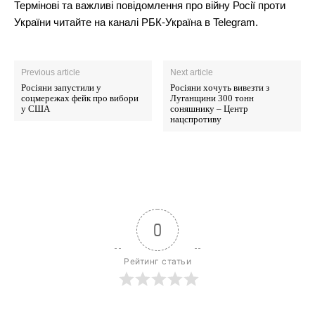
Термінові та важливі повідомлення про війну Росії проти
України читайте на каналі РБК-Україна в Telegram.
Previous article
Next article
Росіяни запустили у
Росіяни хочуть вивезти з
соцмережах фейк про вибори
Луганщини 300 тонн
у США
соняшнику – Центр
нацспротиву
0
Рейтинг статьи