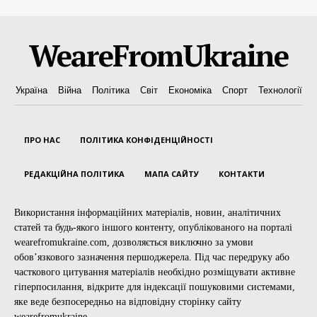
WeareFromUkraine
Україна
Війна
Політика
Світ
Економіка
Спорт
Технології
ПРО НАС
ПОЛІТИКА КОНФІДЕНЦІЙНОСТІ
РЕДАКЦІЙНА ПОЛІТИКА
МАПА САЙТУ
КОНТАКТИ
Використання інформаційних матеріалів, новин, аналітичних
статей та будь-якого іншого контенту, опублікованого на порталі
wearefromukraine.com, дозволяється виключно за умови
обов’язкового зазначення першоджерела. Під час передруку або
часткового цитування матеріалів необхідно розміщувати активне
гіперпосилання, відкрите для індексації пошуковими системами,
яке веде безпосередньо на відповідну сторінку сайту
wearefromukraine