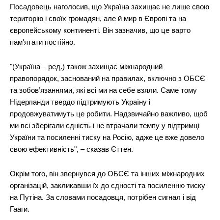
Посадовець наголосив, що Україна захищає не лише свою
територію і своїх громадян, але й мир в Європі та на
європейському континенті. Він зазначив, що це варто
пам'ятати постійно.
"(Україна – ред.) також захищає міжнародний
правопорядок, заснований на правилах, включно з ОБСЄ
та зобов’язаннями, які всі ми на себе взяли. Саме тому
Нідерланди твердо підтримують Україну і
продовжуватимуть це робити. Надзвичайно важливо, щоб
ми всі зберігали єдність і не втрачали темпу у підтримці
України та посиленні тиску на Росію, адже це вже довело
свою ефективність", – сказав Єттен.
Окрім того, він звернувся до ОБСЄ та інших міжнародних
організацій, закликавши їх до єдності та посиленню тиску
на Путіна. За словами посадовця, потрібен сигнал і від
Гааги.