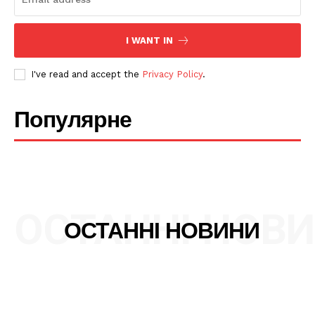
Політика конфіденційності
I WANT IN
Редакційна політика
Мапа сайту
I've read and accept the
Privacy Policy
.
Контакти
Популярне
ОСТАННІ НОВ
ОСТАННІ НОВИНИ