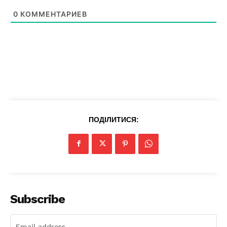
News Week
Magazine PRO
0
КОММЕНТАРИЕВ
ПОДІЛИТИСЯ:
SUBSCRIBE NOW
Subscribe
Company
Про нас