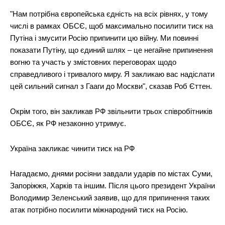
"Нам потрібна європейська єдність на всіх рівнях, у тому
числі в рамках ОБСЄ, щоб максимально посилити тиск на
Путіна і змусити Росію припинити цю війну. Ми повинні
показати Путіну, що єдиний шлях – це негайне припинення
вогню та участь у змістовних переговорах щодо
справедливого і тривалого миру. Я закликаю вас надіслати
цей сильний сигнал з Гааги до Москви", сказав Роб Єттен.
Окрім того, він закликав РФ звільнити трьох співробітників
ОБСЄ, як РФ незаконно утримує.
Україна закликає чинити тиск на РФ
Нагадаємо, днями росіяни завдали ударів по містах Суми,
Запоріжжя, Харків та іншим. Після цього президент України
Володимир Зеленський заявив, що для припинення таких
атак потрібно посилити міжнародний тиск на Росію.