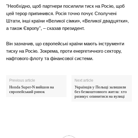
"Необхідно, щоб партнери посилили тиск на Росію, щоб
цей терор припинився. Росія точно почує Сполучені
Штати, інші країни «Великої сімки», «Великої двадцятки»,
а також Європу", – сказав президент.
Він зазначив, що європейські країни мають інструменти
тиску на Росію. Зокрема, проти енергетичного сектору,
нафтового флоту та фінансової системи.
Previous article
Next article
Honda Super-N вийшов на
Українців у Польщі залишили
європейський ринок
без безкоштовного житла: хто
ризикує опинитися на вулиці