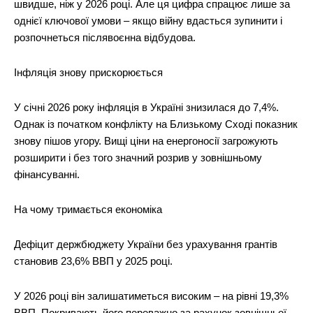
швидше, ніж у 2026 році. Але ця цифра спрацює лише за
однієї ключової умови – якщо війну вдасться зупинити і
розпочнеться післявоєнна відбудова.
Інфляція знову прискорюється
У січні 2026 року інфляція в Україні знизилася до 7,4%.
Однак із початком конфлікту на Близькому Сході показник
знову пішов угору. Вищі ціни на енергоносії загрожують
розширити і без того значний розрив у зовнішньому
фінансуванні.
На чому тримається економіка
Дефіцит держбюджету України без урахування грантів
становив 23,6% ВВП у 2025 році.
У 2026 році він залишатиметься високим – на рівні 19,3%
ВВП. Покривають його переважно за рахунок зовнішньої