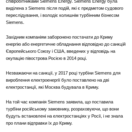
співробітниками Siemens Energy. Siemens Energy була
виділена з Siemens після подій, які є предметом судового
переслідування, і володіє колишнім турбінним бізнесом
Siemens.
Західним компаніям заборонено постачати до Криму
енергію або енергетичне обладнання відповідно до санкцій
Європейського Союзу і США, введених у відповідь на
окупацію півострова Росією в 2014 році.
Незважаючи на санкції, у 2017 році турбіни Siemens для
вироблення електроенергії було поставлено на дві
електростанції, які Москва будувала в Криму.
На той час компанія Siemens заявила, що поставила
турбіни російському замовнику, розраховуючи, що вони
будуть встановлені на електростанціях у Росії, і не знала
про плани відправки їх до Криму.