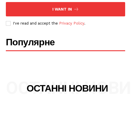
Політика конфіденційності
I WANT IN
Редакційна політика
Мапа сайту
I've read and accept the
Privacy Policy
.
Контакти
Популярне
ОСТАННІ НОВ
ОСТАННІ НОВИНИ