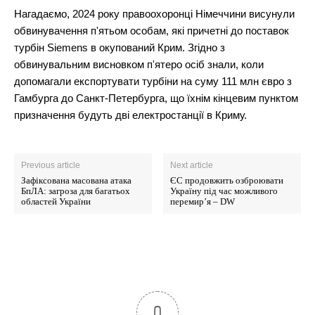
Нагадаємо, 2024 року правоохоронці Німеччини висунули
обвинувачення п'ятьом особам, які причетні до поставок
турбін Siemens в окупований Крим. Згідно з
обвинувальним висновком п'ятеро осіб знали, коли
допомагали експортувати турбіни на суму 111 млн євро з
Гамбурга до Санкт-Петербурга, що їхнім кінцевим пунктом
призначення будуть дві електростанції в Криму.
Previous article
Next article
Зафіксована масована атака
ЄС продовжить озброювати
БпЛА: загроза для багатьох
Україну під час можливого
областей України
перемир’я – DW
0