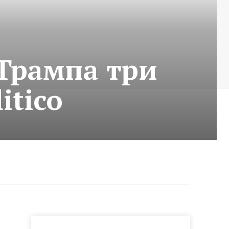
 Трампа три
itico