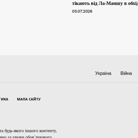
тікають від Ла-Маншу в обхі
05.07.2026
Україна
Війна
ТИКА
МАПА САЙТУ
а будь-якого іншого контенту,
ючно за умови обов’язкового