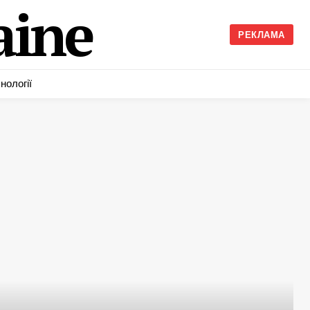
ine
РЕКЛАМА
нології