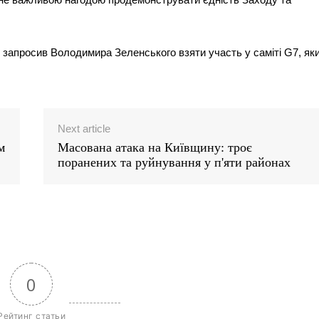
.
запросив Володимира Зеленського взяти участь у саміті G7, як
Next article
м
Масована атака на Київщину: троє
поранених та руйнування у п'яти районах
0
Рейтинг статьи