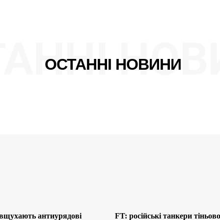
ТАННІ НОВ
ОСТАННІ НОВИНИ
 вщухають антиурядові
FT: російські танкери тіньов