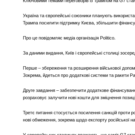
Ключовими темами переговорів із Трампом на G7 стану
Україна та європейські союзники планують використ
Трампа посилити підтримку Києва, збільшити фінансу
Про це повідомляє медіа організація Politico.
За даними видання, Київ і європейські столиці зосер
Перше – збереження та розширення військової допомо
Зокрема, йдеться про додаткові системи та ракети Pa
Друге завдання – забезпечити додаткове фінансуванн
розраховує залучити нові кошти для зміцнення позиці
Третє питання стосується посилення санкцій проти ро
нові обмеження, зокрема щодо експорту російської на
У європейських столицях вважають, що саміт G7 ста