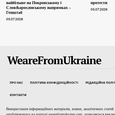
найбільше на Покровському і
протести
Слов&apos;янському напрямках –
05.07.2026
Генштаб
05.07.2026
WeareFromUkraine
ПРО НАС
ПОЛІТИКА КОНФІДЕНЦІЙНОСТІ
РЕДАКЦІЙНА ПОЛІ
КОНТАКТИ
Використання інформаційних матеріалів, новин, аналітичних статей т
опублікованого на порталі wearefromukraine.com, дозволяється викл