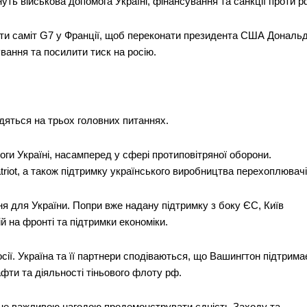
ть військова допомога Україні, фінансування та санкції проти р
ати саміт G7 у Франції, щоб переконати президента США Дональ
вання та посилити тиск на росію.
едяться на трьох головних питаннях.
ги Україні, насамперед у сфері протиповітряної оборони.
triot, а також підтримку українського виробництва перехоплювачі
я для України. Попри вже надану підтримку з боку ЄС, Київ
й на фронті та підтримки економіки.
сії. Україна та її партнери сподіваються, що Вашингтон підтрима
фти та діяльності тіньового флоту рф.
не важливою нагодою продемонструвати єдність Заходу та