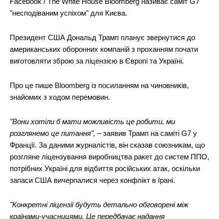
Facebook / The White House Bloomberg називає саміт G7
"несподіваним успіхом" для Києва.
Президент США Дональд Трамп планує звернутися до
американських оборонних компаній з проханням почати
виготовляти зброю за ліцензією в Європі та Україні.
Про це пише Bloomberg із посиланням на чиновників,
знайомих з ходом перемовин.
"Вони хотіли б мати можливість це робити, ми
розглянемо це питання",
– заявив Трамп на саміті G7 у
Франції. За даними журналістів, він сказав союзникам, що
розгляне ліцензування виробництва ракет до систем ППО,
потрібних Україні для відбиття російських атак, оскільки
запаси США вичерпалися через конфлікт в Ірані.
"Конкретні ліцензії будуть детально обговорені між
країнами-учасницями. Це передбачає надання