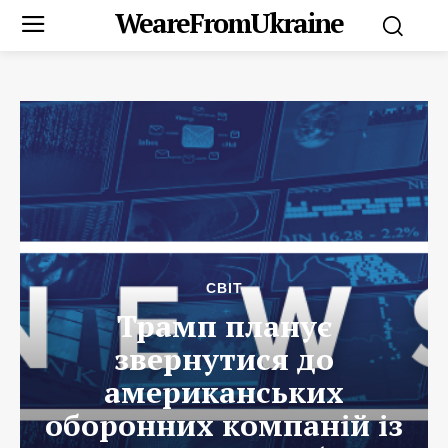
WeareFromUkraine
СВІТ
Трамп планує
звернутися до
американських
оборонних компаній із