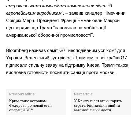
американськими компаніями комплексних ліцензій
європейським виробникам",
– заявив канцлер Німеччини
Фрідріх Мерц. Президент Франції Емманюель Макрон
підтвердив, що Трамп "наполягав на мобілізації
американської оборонної промисловості".
Bloomberg називає саміт G7 "несподіваним успіхом" для
України. Зеленський зустрівся з Трампом, а всі країни G7
підписали спільну заяву на підтримку Києва. Трамп також
висловив готовність посилити санкції проти москви.
Previous article
Next article
Крим стане островом:
У Криму після атаки горять
Федоров про новий етап
стратегічні залізничний та
операцій ЗСУ
автомобільний мости