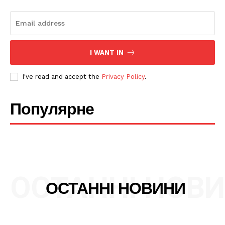
SUBSCRIBE NOW
I WANT IN
I've read and accept the
Privacy Policy
.
Company
Популярне
Про нас
Політика конфіденційності
Редакційна політика
Мапа сайту
ОСТАННІ НОВ
ОСТАННІ НОВИНИ
Контакти