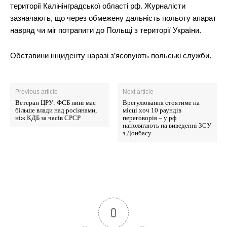
території Калінінградської області рф. Журналісти
зазначають, що через обмежену дальність польоту апарат
навряд чи міг потрапити до Польщі з території України.
Обставини інциденту наразі з’ясовують польські служби.
Previous article
Next article
Ветеран ЦРУ: ФСБ нині має
Врегулювання стоятиме на
більше влади над росіянами,
місці хоч 10 раундів
ніж КДБ за часів СРСР
переговорів – у рф
наполягають на виведенні ЗСУ
з Донбасу
0