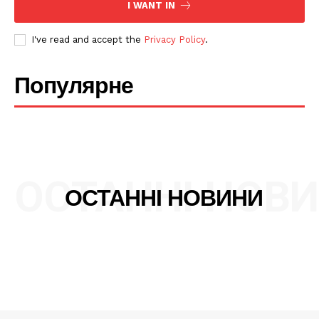
I WANT IN
SUBSCRIBE NOW
I've read and accept the
Privacy Policy
.
Популярне
Company
Про нас
Політика конфіденційності
ОСТАННІ НОВ
Редакційна політика
ОСТАННІ НОВИНИ
Мапа сайту
Контакти