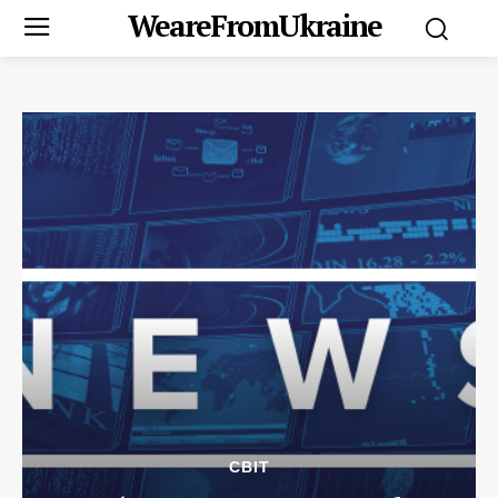
WeareFromUkraine
СВІТ