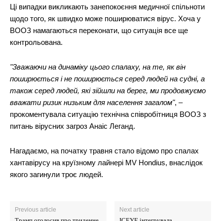
Ці випадки викликають занепокоєння медичної спільноти
щодо того, як швидко може поширюватися вірус. Хоча у
ВООЗ намагаються переконати, що ситуація все ще
контрольована.
"Зважаючи на динаміку цього спалаху, на те, як він
поширюється і не поширюється серед людей на судні, а
також серед людей, які зійшли на берег, ми продовжуємо
вважати ризик низьким для населення загалом"
, –
прокоментувала ситуацію технічна співробітниця ВООЗ з
питань вірусних загроз Анаіс Леганд.
Нагадаємо, на початку травня стало відомо про спалах
хантавірусу на круїзному лайнері MV Hondius, внаслідок
якого загинули троє людей.
Previous article
Next article
Трамп оголосив про триденне
ICEYE інтегрувала