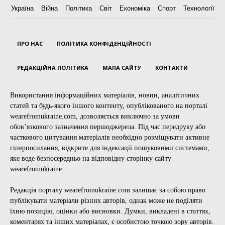
Україна
Війна
Політика
Світ
Економіка
Спорт
Технології
ПРО НАС
ПОЛІТИКА КОНФІДЕНЦІЙНОСТІ
РЕДАКЦІЙНА ПОЛІТИКА
МАПА САЙТУ
КОНТАКТИ
Використання інформаційних матеріалів, новин, аналітичних
статей та будь-якого іншого контенту, опублікованого на порталі
wearefromukraine.com, дозволяється виключно за умови
обов’язкового зазначення першоджерела. Під час передруку або
часткового цитування матеріалів необхідно розміщувати активне
гіперпосилання, відкрите для індексації пошуковими системами,
яке веде безпосередньо на відповідну сторінку сайту
wearefromukraine
Редакція порталу wearefromukraine.com залишає за собою право
публікувати матеріали різних авторів, однак може не поділяти
їхню позицію, оцінки або висновки. Думки, викладені в статтях,
коментарях та інших матеріалах, є особистою точкою зору авторів.