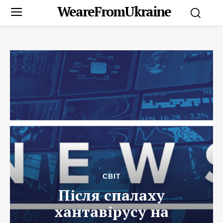
WeareFromUkraine
СВІТ
Після спалаху
хантавірусу на