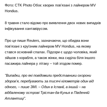
Фото: CTK Photo Обоє хворих пов'язані з лайнером MV
Hondius.
8 травня стало відомо про виявлення двох нових випадків
інфікування хантавірусом.
Про це пише Reuters, зазначаючи, що обидва вони
пов'язані з круїзним лайнером MV Hondius, на якому
стався основний спалах. Підозри є щодо чоловіка, який
зійшов з корабля, а також жінки, яка сиділа біля іншого
пасажира лайнера у літаку – той згодом помер.
"Випадки, про які повідомили представники охорони
здоров'я, перебувають за тисячі кілометрів один від
одного, – пише ЗМІ. – Один в Іспанії, а інший – на
віддаленому острові Трістан-да-Кунья в Південній
Атлантиці".