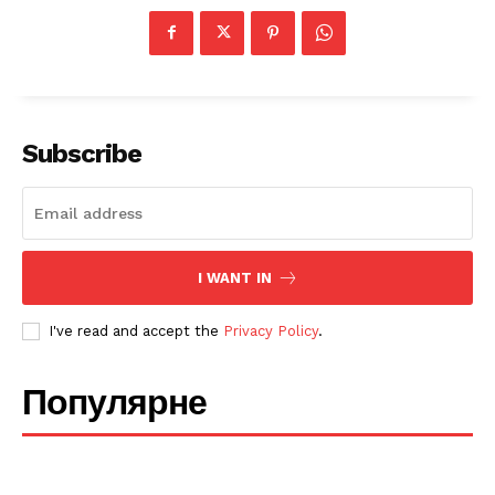
Subscribe
SUBSCRIBE NOW
I WANT IN
Company
I've read and accept the
Privacy Policy
.
Про нас
Політика конфіденційності
Популярне
Редакційна політика
Мапа сайту
Контакти