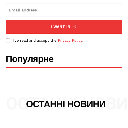
Про нас
Політика конфіденційності
Редакційна політика
I WANT IN
Мапа сайту
Контакти
I've read and accept the
Privacy Policy
.
Популярне
ОСТАННІ НОВ
ОСТАННІ НОВИНИ