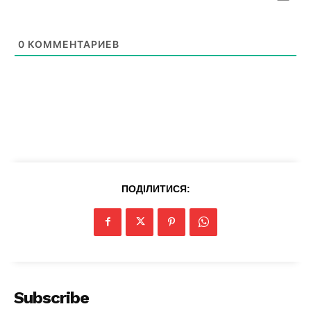
News Week
Magazine PRO
0
КОММЕНТАРИЕВ
ПОДІЛИТИСЯ:
SUBSCRIBE NOW
Company
Subscribe