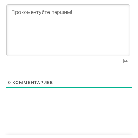
SUBSCRIBE NOW
0
КОММЕНТАРИЕВ
Company
Про нас
Політика конфіденційності
Редакційна політика
Мапа сайту