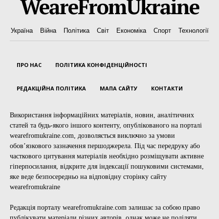
WeareFromUkraine
Україна
Війна
Політика
Світ
Економіка
Спорт
Технології
ПРО НАС
ПОЛІТИКА КОНФІДЕНЦІЙНОСТІ
РЕДАКЦІЙНА ПОЛІТИКА
МАПА САЙТУ
КОНТАКТИ
Використання інформаційних матеріалів, новин, аналітичних
статей та будь-якого іншого контенту, опублікованого на порталі
wearefromukraine.com, дозволяється виключно за умови
обов’язкового зазначення першоджерела. Під час передруку або
часткового цитування матеріалів необхідно розміщувати активне
гіперпосилання, відкрите для індексації пошуковими системами,
яке веде безпосередньо на відповідну сторінку сайту
wearefromukraine
Редакція порталу wearefromukraine.com залишає за собою право
публікувати матеріали різних авторів, однак може не поділяти