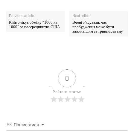
Previous article
Next article
Київ очікує обміну “1000 на
Вчені з’ясували: час
1000” за посередництва США
пробудження може бути
важливішим за тривалість сну
0
Рейтинг статьи
News Week
Magazine PRO
Підписатися