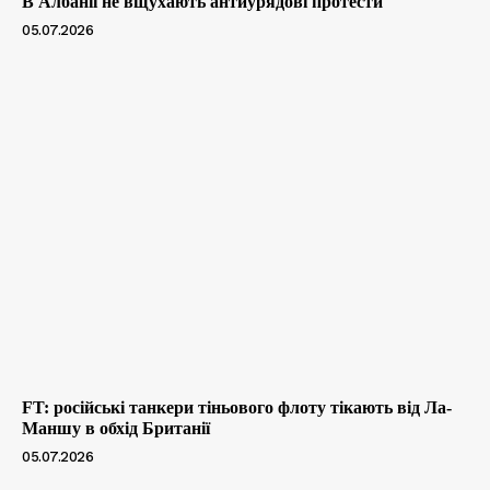
В Албанії не вщухають антиурядові протести
05.07.2026
FT: російські танкери тіньового флоту тікають від Ла-
Маншу в обхід Британії
05.07.2026