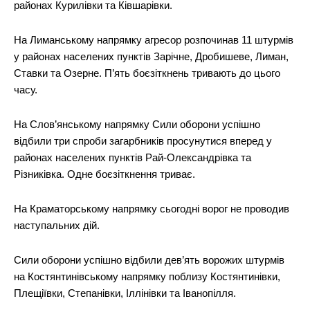
районах Курилівки та Ківшарівки.
На Лиманському напрямку агресор розпочинав 11 штурмів
у районах населених пунктів Зарічне, Дробишеве, Лиман,
Ставки та Озерне. П’ять боєзіткнень тривають до цього
часу.
На Слов’янському напрямку Сили оборони успішно
відбили три спроби загарбників просунутися вперед у
районах населених пунктів Рай-Олександрівка та
Різниківка. Одне боєзіткнення триває.
На Краматорському напрямку сьогодні ворог не проводив
наступальних дій.
Сили оборони успішно відбили дев’ять ворожих штурмів
на Костянтинівському напрямку поблизу Костянтинівки,
Плещіївки, Степанівки, Іллінівки та Іванопілля.