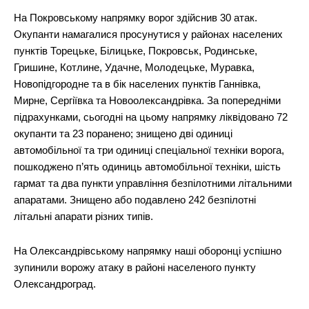
На Покровському напрямку ворог здійснив 30 атак.
Окупанти намагалися просунутися у районах населених
пунктів Торецьке, Білицьке, Покровськ, Родинське,
Гришине, Котлине, Удачне, Молодецьке, Муравка,
Новопідгородне та в бік населених пунктів Ганнівка,
Мирне, Сергіївка та Новоолександрівка. За попередніми
підрахунками, сьогодні на цьому напрямку ліквідовано 72
окупанти та 23 поранено; знищено дві одиниці
автомобільної та три одиниці спеціальної техніки ворога,
пошкоджено п’ять одиниць автомобільної техніки, шість
гармат та два пункти управління безпілотними літальними
апаратами. Знищено або подавлено 242 безпілотні
літальні апарати різних типів.
На Олександрівському напрямку наші оборонці успішно
зупинили ворожу атаку в районі населеного пункту
Олександроград.