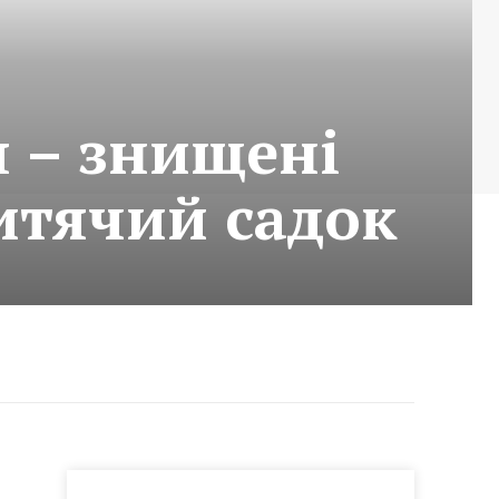
я – знищені
итячий садок