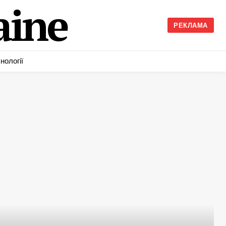
ine
РЕКЛАМА
нології