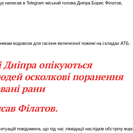
це написав в Telegram міський голова Дніпра Борис Філатов,
никам водовози для гасіння величезної пожежі на складах АТБ.
і Дніпра опікуються
юдей осколкові поранення
рвані рани
сав Філатов.
уацій повідомила, що під час ліквідації наслідків обстрілу воро