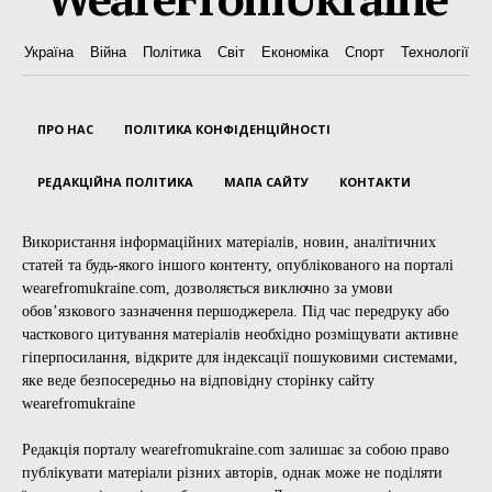
Україна
Війна
Політика
Світ
Економіка
Спорт
Технології
ПРО НАС
ПОЛІТИКА КОНФІДЕНЦІЙНОСТІ
РЕДАКЦІЙНА ПОЛІТИКА
МАПА САЙТУ
КОНТАКТИ
Використання інформаційних матеріалів, новин, аналітичних
статей та будь-якого іншого контенту, опублікованого на порталі
wearefromukraine.com, дозволяється виключно за умови
обов’язкового зазначення першоджерела. Під час передруку або
часткового цитування матеріалів необхідно розміщувати активне
гіперпосилання, відкрите для індексації пошуковими системами,
яке веде безпосередньо на відповідну сторінку сайту
wearefromukraine
Редакція порталу wearefromukraine.com залишає за собою право
публікувати матеріали різних авторів, однак може не поділяти