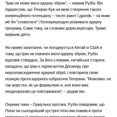
"Іран не може мати ядерну зброю", – заявив Рубіо. Він
підкреслив, що Тегеран був на межі створення такого
конвенційного потенціалу – тисяч ракет і дронів, – за яким
міг би "сховатися" і безперешкодно розвивати ядерну
програму. Саме тому, за словами держсекретаря, Трамп
вирішив діяти.
На пряме запитання, чи погоджується Китай із США в
тому, що Іран не повинен мати ядерну зброю, Рубіо
відповів ствердно. За його словами, китайська сторона
нагадала, що Іран є підписантом Договору про
нерозповсюдження ядерної зброї, і повторила свою
позицію проти ядерного озброєння Тегерана. "Можливо, не
так жорстко, як це формулюю я, але вони вже
неодноразово це повторювали", – додав він.
Окрема тема – Ормузька протока. Рубіо повідомив, що
Пекін на сьогоднішній зустрічі чітко висловився проти
мілітаризації протоки та проти системи зборів за прохід