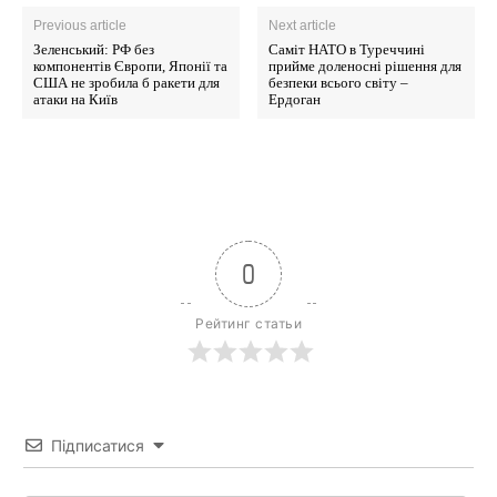
Previous article
Next article
Зеленський: РФ без
Саміт НАТО в Туреччині
компонентів Європи, Японії та
прийме доленосні рішення для
США не зробила б ракети для
безпеки всього світу –
атаки на Київ
Ердоган
0
Рейтинг статьи
Підписатися