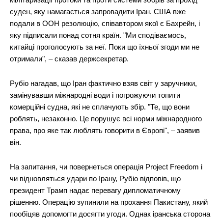
суден, яку намагається запровадити Іран. США вже
подали в ООН резолюцію, співавтором якої є Бахрейн, і
яку підписали понад сотня країн. "Ми сподіваємось,
китайці проголосують за неї. Поки що їхньої згоди ми не
отримали", – сказав держсекретар.
Рубіо нагадав, що Іран фактично взяв світ у заручники,
замінувавши міжнародні води і погрожуючи топити
комерційні судна, які не сплачують збір. "Те, що вони
роблять, незаконно. Це порушує всі норми міжнародного
права, про яке так люблять говорити в Європі", – заявив
він.
На запитання, чи повернеться операція Project Freedom і
чи відновляться удари по Ірану, Рубіо відповів, що
президент Трамп надає перевагу дипломатичному
рішенню. Операцію зупинили на прохання Пакистану, який
пообіцяв допомогти досягти угоди. Однак іранська сторона