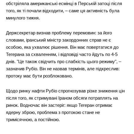
обстріляла американські есмінці в Перській затоці після
того, як ті почали відходити, – саме ця активність була
минулого тижня.
Держсекретар визнав проблему перемовин: за його
словами, іранський міністр закордонних справ не є
особою, яка ухвалює рішення. Він має повертатися до
Тегерана за схваленням, і відповіді часто йдуть по 4-5
днів. "Це також свідчить про слабкість цього режиму", –
зазначив Рубіо. Він не назвав термінів, але підкреслив:
протоку має бути розблоковано.
Щодо ринку нафти Рубіо спрогнозував різке зниження цін
після того, як стримувані Іраном обсяги потраплять на
ринок. Водночас він застеріг: якщо Тегеран отримає
ядерну зброю, проблема з протокою стане не
тримісячною, а постійною.