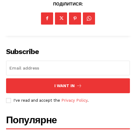
ПОДІЛИТИСЯ:
Company
Про нас
Політика конфіденційності
Subscribe
Редакційна політика
Мапа сайту
Контакти
I WANT IN
I've read and accept the
Privacy Policy
.
Популярне