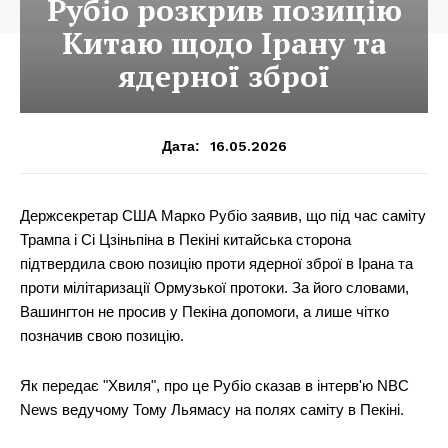
Рубіо розкрив позицію
Китаю щодо Ірану та
ядерної зброї
16.05.2026
Дата:
Держсекретар США Марко Рубіо заявив, що під час саміту
Трампа і Сі Цзіньпіна в Пекіні китайська сторона
підтвердила свою позицію проти ядерної зброї в Ірана та
проти мілітаризації Ормузької протоки. За його словами,
Вашингтон не просив у Пекіна допомоги, а лише чітко
позначив свою позицію.
Як передає "Хвиля", про це Рубіо сказав в інтерв'ю NBC
News ведучому Тому Льямасу на полях саміту в Пекіні.