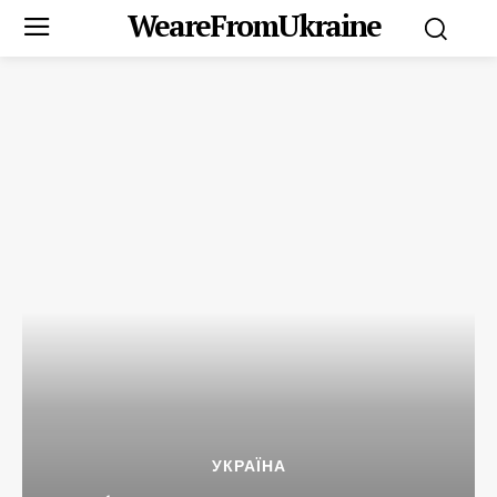
WeareFromUkraine
УКРАЇНА