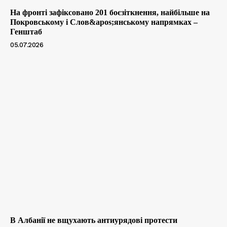
На фронті зафіксовано 201 боєзіткнення, найбільше на
Покровському і Слов&apos;янському напрямках –
Генштаб
05.07.2026
В Албанії не вщухають антиурядові протести