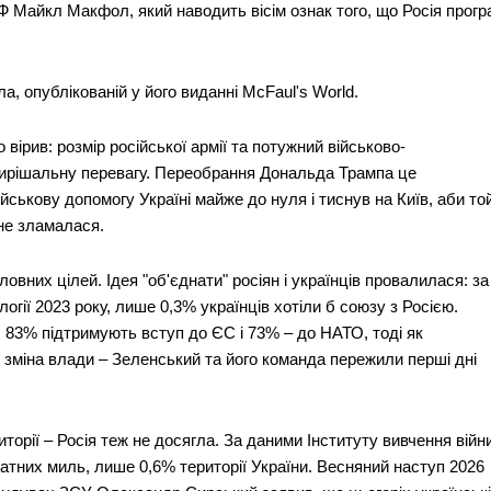
 Майкл Макфол, який наводить вісім ознак того, що Росія прогр
, опублікованій у його виданні McFaul's World.
вірив: розмір російської армії та потужний військово-
вирішальну перевагу. Переобрання Дональда Трампа це
ькову допомогу Україні майже до нуля і тиснув на Київ, аби то
 не зламалася.
ловних цілей. Ідея "об'єднати" росіян і українців провалилася: за
огії 2023 року, лише 0,3% українців хотіли б союзу з Росією.
 83% підтримують вступ до ЄС і 73% – до НАТО, тоді як
 зміна влади – Зеленський та його команда пережили перші дні
иторії – Росія теж не досягла. За даними Інституту вивчення війн
ратних миль, лише 0,6% території України. Весняний наступ 2026