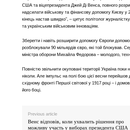
США та віцепрезидента Джей Ді Венса, повного розри
надсилати військову та фінансову допомогу Києву у 20
кінець настав швидко", – цитує політолог журналістк
та українським військовим інноваціям.
Зберегти і навіть розширити допомогу Європи допомог
розблокували 90 мільярдів євро, які той блокував. С
міністра оборони Михайла Федорова – молодого, техн
Повністю звільнити окуповані території Україна поки н
ніколи. Але імпульс на полі бою цієї весни перейшов 
східному фронті Першої світової у 1917 році – і домо
його боці.
Previous article
Венс відповів, коли ухвалить рішення про
можливу участь у виборах президента США