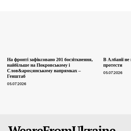
На фронті зафіксовано 201 боєзіткнення,
В Албанії не
найбільше на Покровському і
протести
Слов&apos;янському напрямках –
05.07.2026
Генштаб
05.07.2026
WeareFromUkraine