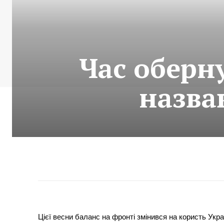
Час оберн
назва
Цієї весни баланс на фронті змінився на користь Укр