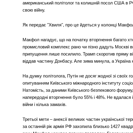
американський політолог та колишній посол США в РФ
свою війну.
Як передає "Хвиля", про це йдеться у колонці Макфола
Макфол нагадує, що на початку вторгнення багато хто 
промисловий комплекс рано чи пізно дадуть Москві 
припущення лише посилило. Трамп скоротив пряму війс
віддав частину Донбасу. Але зима минула, а Україна
На думку політолога, Путін не досяг жодної зі своїх го
опитуванням Київського міжнародного інституту соціол
Натомість, за даними Київського безпекового форуму,
напередодні вторгнення було 55% і 48%. Не вдалася і
війни і кілька замахів.
Третьої мети – анексії великих частин української тер
за останній рік армія РФ захопила близько 1427 квад