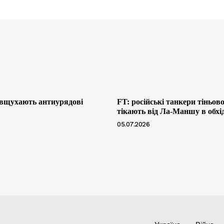
 вщухають антиурядові
FT: російські танкери тіньов
тікають від Ла-Маншу в обхі
05.07.2026