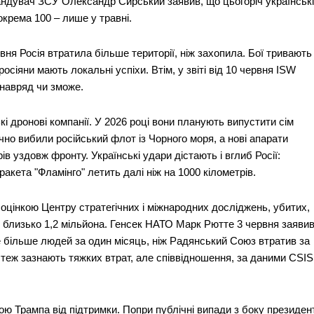
ндувач ЗСУ Олександр Сирський заявив, що цьогоріч українські
окрема 100 – лише у травні.
вня Росія втратила більше території, ніж захопила. Бої тривають
росіяни мають локальні успіхи. Втім, у звіті від 10 червня ISW
навряд чи зможе.
 дронові компанії. У 2026 році вони планують випустити сім
чно вибили російський флот із Чорного моря, а нові апарати
 уздовж фронту. Українські удари дістають і вглиб Росії:
ракета "Фламінго" летить далі ніж на 1000 кілометрів.
 оцінкою Центру стратегічних і міжнародних досліджень, убитих,
е близько 1,2 мільйона. Генсек НАТО Марк Рютте 3 червня заявив
Це більше людей за один місяць, ніж Радянський Союз втратив за
нці теж зазнають тяжких втрат, але співвідношення, за даними CSIS
ою Трампа від підтримки. Попри публічні випади з боку президен