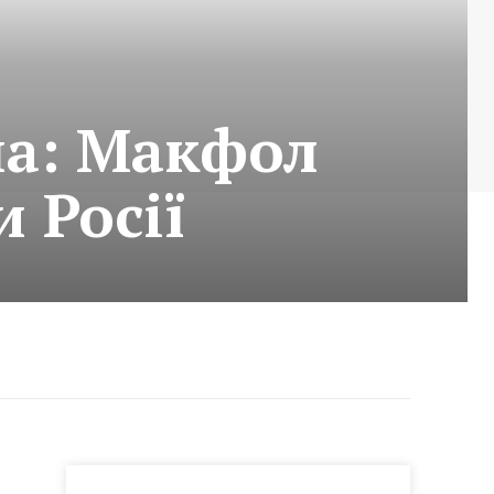
на: Макфол
 Росії