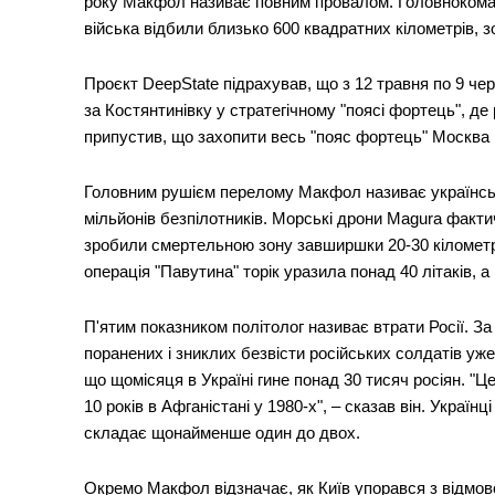
року Макфол називає повним провалом. Головнокома
війська відбили близько 600 квадратних кілометрів, з
Проєкт DeepState підрахував, що з 12 травня по 9 чер
за Костянтинівку у стратегічному "поясі фортець", де 
припустив, що захопити весь "пояс фортець" Москва 
Головним рушієм перелому Макфол називає українські
мільйонів безпілотників. Морські дрони Magura факти
зробили смертельною зону завширшки 20-30 кілометрів
операція "Павутина" торік уразила понад 40 літаків, а 
П'ятим показником політолог називає втрати Росії. За
поранених і зниклих безвісти російських солдатів уж
що щомісяця в Україні гине понад 30 тисяч росіян. "
10 років в Афганістані у 1980-х", – сказав він. Украї
складає щонайменше один до двох.
Окремо Макфол відзначає, як Київ упорався з відмов