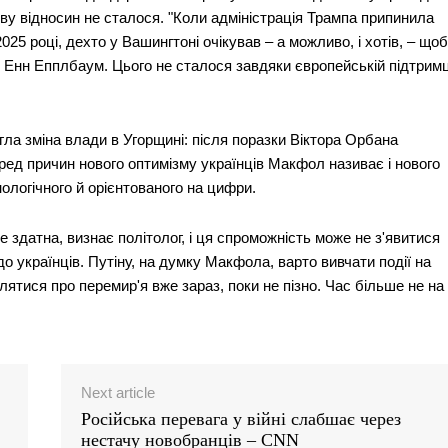
ву відносин не сталося. "Коли адміністрація Трампа припинила
25 році, дехто у Вашингтоні очікував – а можливо, і хотів, – щоб
у Енн Епплбаум. Цього не сталося завдяки європейській підтримц
ла зміна влади в Угорщині: після поразки Віктора Орбана
еред причин нового оптимізму українців Макфол називає і нового
ологічного й орієнтованого на цифри.
е здатна, визнає політолог, і ця спроможність може не з'явитися
до українців. Путіну, на думку Макфола, варто вивчати події на
влятися про перемир'я вже зараз, поки не пізно. Час більше не на
Next article
Російська перевага у війні слабшає через
нестачу новобранців – CNN