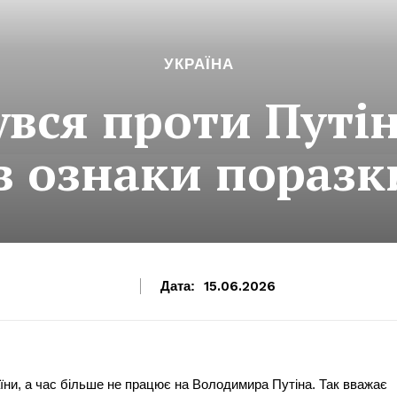
УКРАЇНА
увся проти Путі
в ознаки поразки
Дата:
15.06.2026
аїни, а час більше не працює на Володимира Путіна. Так вважає