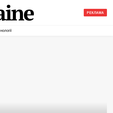
ine
РЕКЛАМА
нології