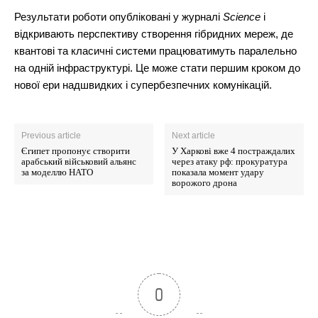
Результати роботи опубліковані у журналі
Science
і
відкривають перспективу створення гібридних мереж, де
квантові та класичні системи працюватимуть паралельно
на одній інфраструктурі. Це може стати першим кроком до
нової ери надшвидких і супербезпечних комунікацій.
Previous article
Next article
Єгипет пропонує створити
У Харкові вже 4 постраждалих
арабський військовий альянс
через атаку рф: прокуратура
за моделлю НАТО
показала момент удару
ворожого дрона
0