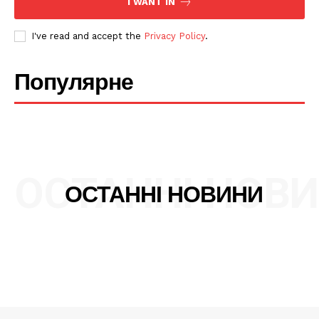
I WANT IN
SUBSCRIBE NOW
I've read and accept the
Privacy Policy
.
Популярне
Company
Про нас
Політика конфіденційності
ОСТАННІ НОВ
Редакційна політика
ОСТАННІ НОВИНИ
Мапа сайту
Контакти