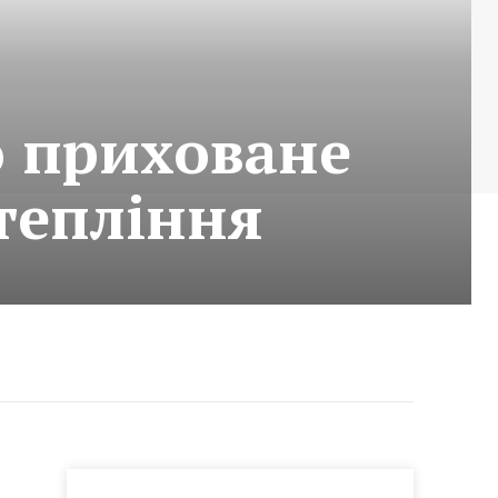
о приховане
тепління