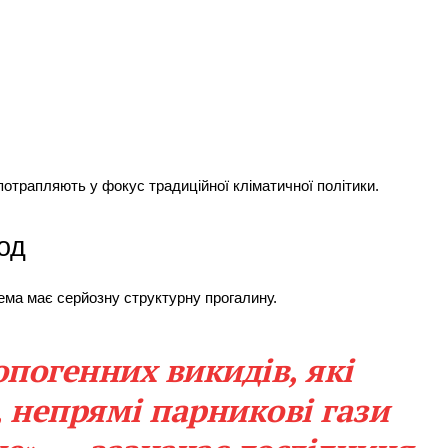
отрапляють у фокус традиційної кліматичної політики.
од
ема має серйозну структурну прогалину.
опогенних викидів, які
, непрямі парникові гази