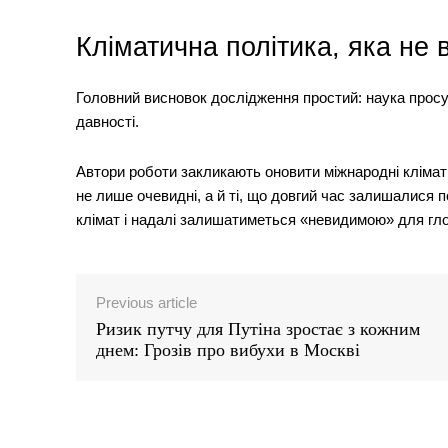
Кліматична політика, яка не 
Головний висновок дослідження простий: наука просу
давності.
Автори роботи закликають оновити міжнародні клімат
не лише очевидні, а й ті, що довгий час залишалися 
клімат і надалі залишатиметься «невидимою» для глоб
Previous article
Ризик путчу для Путіна зростає з кожним
днем: Грозів про вибухи в Москві