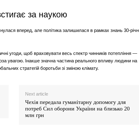
встигає за наукою
нулася вперед, але політика залишилася в рамках знань 30-річн
ичні угоди, щоб враховувати весь спектр чинників потепління —
поза увагою. Інакше значна частина реального впливу людини на
альних стратегій боротьби зі зміною клімату.
Next article
Чехія передала гуманітарну допомогу для
потреб Сил оборони України на близько 20
млн грн