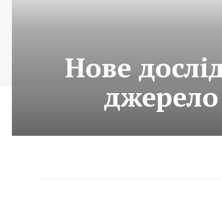
Нове дослі
джерело