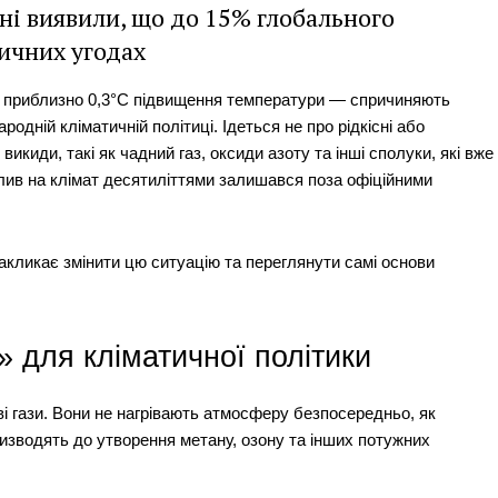
ні виявили, що до 15% глобального
тичних угодах
е приблизно 0,3°C підвищення температури — спричиняють
одній кліматичній політиці. Ідеться не про рідкісні або
икиди, такі як чадний газ, оксиди азоту та інші сполуки, які вже
плив на клімат десятиліттями залишався поза офіційними
закликає змінити цю ситуацію та переглянути самі основи
» для кліматичної політики
ві гази. Вони не нагрівають атмосферу безпосередньо, як
 призводять до утворення метану, озону та інших потужних