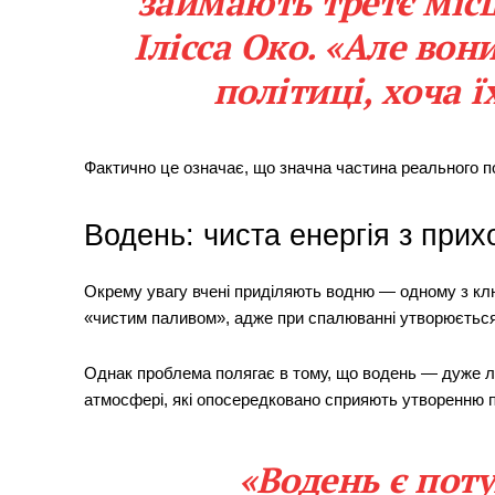
займають третє місц
Ілісса Око. «Але во
політиці, хоча ї
Фактично це означає, що значна частина реального п
Водень: чиста енергія з при
Окрему увагу вчені приділяють водню — одному з кл
«чистим паливом», адже при спалюванні утворюєтьс
Однак проблема полягає в тому, що водень — дуже легк
атмосфері, які опосередковано сприяють утворенню п
«Водень є пот