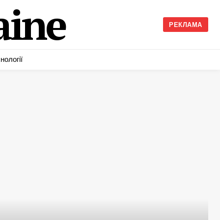
ine
РЕКЛАМА
нології