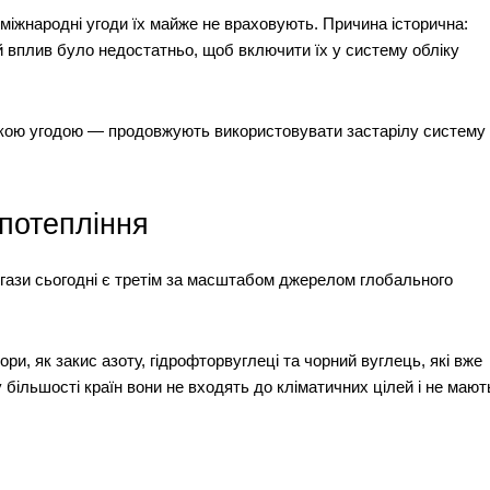
 міжнародні угоди їх майже не враховують. Причина історична:
й вплив було недостатньо, щоб включити їх у систему обліку
ькою угодою — продовжують використовувати застарілу систему
 потепління
гази сьогодні є третім за масштабом джерелом глобального
ри, як закис азоту, гідрофторвуглеці та чорний вуглець, які вже
більшості країн вони не входять до кліматичних цілей і не мают