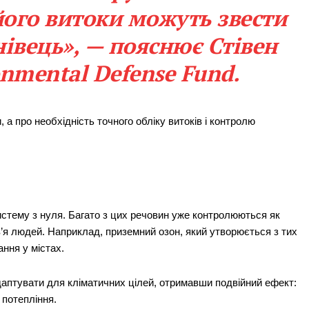
 його витоки можуть звести
нівець», — пояснює Стівен
onmental Defense Fund.
 а про необхідність точного обліку витоків і контролю
стему з нуля. Багато з цих речовин уже контролюються як
в’я людей. Наприклад, приземний озон, який утворюється з тих
ння у містах.
даптувати для кліматичних цілей, отримавши подвійний ефект:
 потепління.