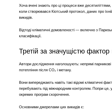
Хоча вчені знають про ці процеси вже десятиліттями,
коли створювався Кіотський протокол, даних про їхні
викидів.
Відтоді кліматичні домовленості — включно з Париз
класифікації.
Третій за значущістю фактор
Автори дослідження наголошують: непрямі парникові 
потепління після CO₂ і метану.
Вони випереджають навіть такі відомі кліматичні факто
перебувають під міжнародним контролем. Попри це, у 
окремих програм скорочення.
Основними джерелами цих викидів є: