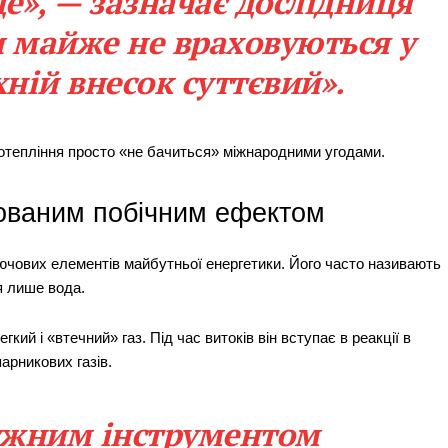
е», — зазначає дослідниця
ни майже не враховуються у
хній внесок суттєвий».
отепління просто «не бачиться» міжнародними угодами.
хованим побічним ефектом
ючових елементів майбутньої енергетики. Його часто називають
я лише вода.
ий і «втечний» газ. Під час витоків він вступає в реакції в
арникових газів.
ужним інструментом