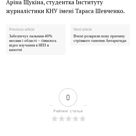
Аріна Щукіна, студентка Інституту
журналістики КНУ імені Тараса Шевченко.
Previous article
Next article
Забезпечує пальним 40%
Вчені розкрили нову причину
москви і області – з'явилось
стрімкого танення Антарктиди
відео влучання в НПЗ в
капотні
0
Рейтинг статьи