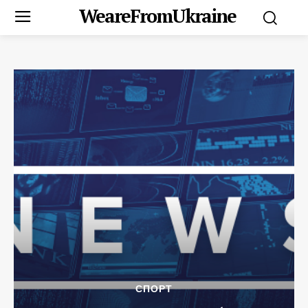
WeareFromUkraine
СПОРТ