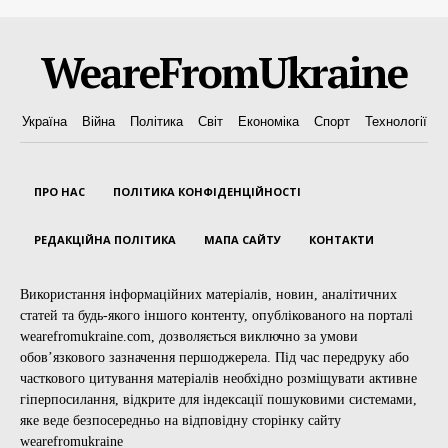
WeareFromUkraine
Україна
Війна
Політика
Світ
Економіка
Спорт
Технології
ПРО НАС
ПОЛІТИКА КОНФІДЕНЦІЙНОСТІ
РЕДАКЦІЙНА ПОЛІТИКА
МАПА САЙТУ
КОНТАКТИ
Використання інформаційних матеріалів, новин, аналітичних
статей та будь-якого іншого контенту, опублікованого на порталі
wearefromukraine.com, дозволяється виключно за умови
обов’язкового зазначення першоджерела. Під час передруку або
часткового цитування матеріалів необхідно розміщувати активне
гіперпосилання, відкрите для індексації пошуковими системами,
яке веде безпосередньо на відповідну сторінку сайту
wearefromukraine