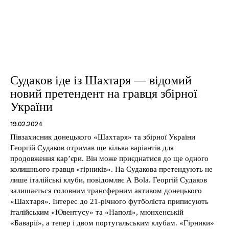
Контакти
Судаков іде із Шахтаря — відомий
новий претендент на гравця збірної
України
19.02.2024
Півзахисник донецького «Шахтаря» та збірної України
Георгій Судаков отримав ще кілька варіантів для
продовження кар’єри. Він може приєднатися до ще одного
колишнього гравця «гірників». На Судакова претендують не
лише італійські клуби, повідомляє A Bola. Георгій Судаков
залишається головним трансферним активом донецького
«Шахтаря». Інтерес до 21-річного футболіста приписують
італійським «Ювентусу» та «Наполі», мюнхенській
«Баварії», а тепер і двом португальським клубам. «Гірники»