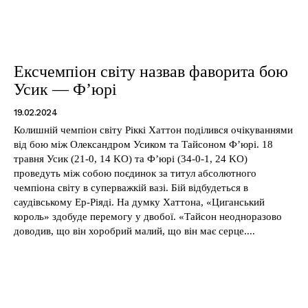
Ексчемпіон світу назвав фаворита бою
Усик — Ф’юрі
19.02.2024
Колишній чемпіон світу Ріккі Хаттон поділився очікуваннями
від бою між Олександром Усиком та Тайсоном Ф’юрі. 18
травня Усик (21-0, 14 KO) та Ф’юрі (34-0-1, 24 KO)
проведуть між собою поєдинок за титул абсолютного
чемпіона світу в суперважкій вазі. Бій відбудеться в
саудівському Ер-Ріяді. На думку Хаттона, «Циганський
король» здобуде перемогу у двобої. «Тайсон неодноразово
доводив, що він хоробрий малий, що він має серце....