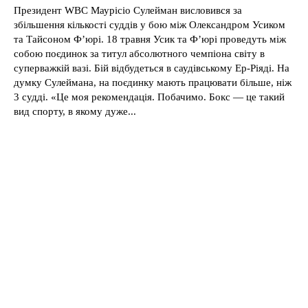
Президент WBC Маурісіо Сулейман висловився за
збільшення кількості суддів у бою між Олександром Усиком
та Тайсоном Ф’юрі. 18 травня Усик та Ф’юрі проведуть між
собою поєдинок за титул абсолютного чемпіона світу в
суперважкій вазі. Бій відбудеться в саудівському Ер-Ріяді. На
думку Сулеймана, на поєдинку мають працювати більше, ніж
3 судді. «Це моя рекомендація. Побачимо. Бокс — це такий
вид спорту, в якому дуже...
News Week
Magazine PRO