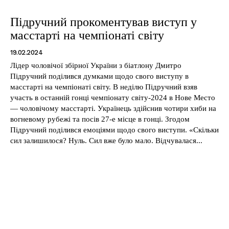
Підручний прокоментував виступ у
масстарті на чемпіонаті світу
19.02.2024
Лідер чоловічої збірної України з біатлону Дмитро
Підручний поділився думками щодо свого виступу в
масстарті на чемпіонаті світу. В неділю Підручний взяв
участь в останній гонці чемпіонату світу-2024 в Нове Место
SUBSCRIBE NOW
— чоловічому масстарті. Українець здійснив чотири хиби на
вогневому рубежі та посів 27-е місце в гонці. Згодом
Підручний поділився емоціями щодо свого виступи. «Скільки
сил залишилося? Нуль. Сил вже було мало. Відчувалася...
Company
Про нас
Політика конфіденційності
Редакційна політика
Мапа сайту