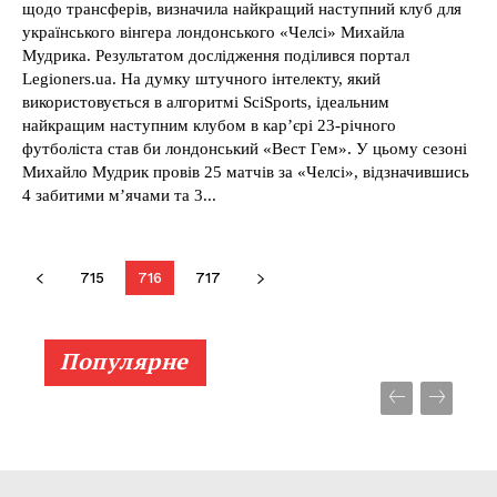
щодо трансферів, визначила найкращий наступний клуб для
українського вінгера лондонського «Челсі» Михайла
Мудрика. Результатом дослідження поділився портал
Legioners.ua. На думку штучного інтелекту, який
використовується в алгоритмі SciSports, ідеальним
найкращим наступним клубом в кар’єрі 23-річного
футболіста став би лондонський «Вест Гем». У цьому сезоні
Михайло Мудрик провів 25 матчів за «Челсі», відзначившись
4 забитими м’ячами та 3...
715
716
717
Популярне