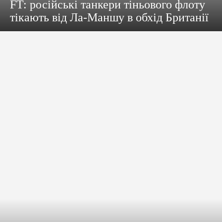
FT: російські танкери тіньового флоту
тікають від Ла-Маншу в обхід Британії