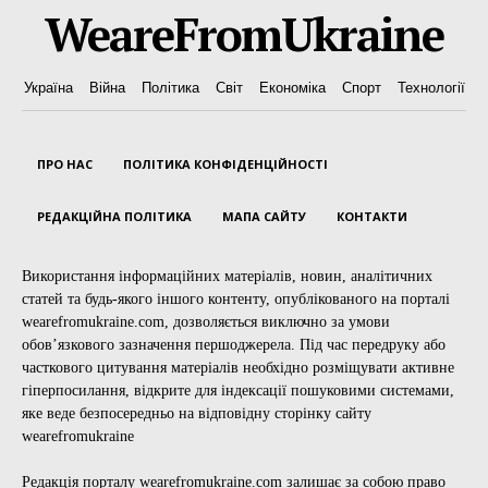
WeareFromUkraine
Україна
Війна
Політика
Світ
Економіка
Спорт
Технології
ПРО НАС
ПОЛІТИКА КОНФІДЕНЦІЙНОСТІ
РЕДАКЦІЙНА ПОЛІТИКА
МАПА САЙТУ
КОНТАКТИ
Використання інформаційних матеріалів, новин, аналітичних
статей та будь-якого іншого контенту, опублікованого на порталі
wearefromukraine.com, дозволяється виключно за умови
обов’язкового зазначення першоджерела. Під час передруку або
часткового цитування матеріалів необхідно розміщувати активне
гіперпосилання, відкрите для індексації пошуковими системами,
яке веде безпосередньо на відповідну сторінку сайту
wearefromukraine
Редакція порталу wearefromukraine.com залишає за собою право