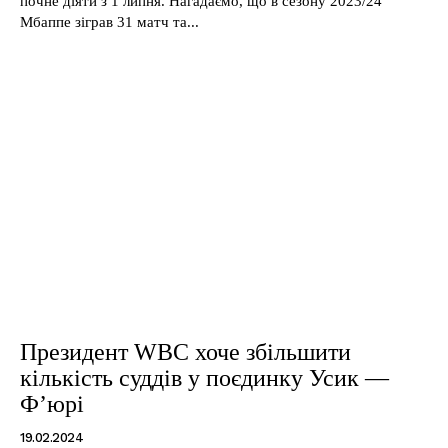
почне діяти з 1 липня. Нагадаємо, що в сезону 2023/24
Мбаппе зіграв 31 матч та...
Президент WBC хоче збільшити
кількість суддів у поєдинку Усик —
Ф’юрі
19.02.2024