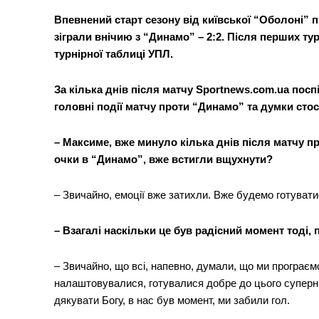
Впевнений старт сезону від київської “Оболоні”
зіграли внічию з “Динамо” – 2:2. Після перших ту
турнірної таблиці УПЛ.
За кілька днів після матчу Sportnews.com.ua по
головні події матчу проти “Динамо” та думки сто
– Максиме, вже минуло кілька днів після матчу пр
очки в “Динамо”, вже встигли вщухнути?
– Звичайно, емоції вже затихли. Вже будемо готуватис
– Взагалі наскільки це був радісний момент тоді,
– Звичайно, що всі, напевно, думали, що ми програєм
налаштовувалися, готувалися добре до цього суперник
дякувати Богу, в нас був момент, ми забили гол.