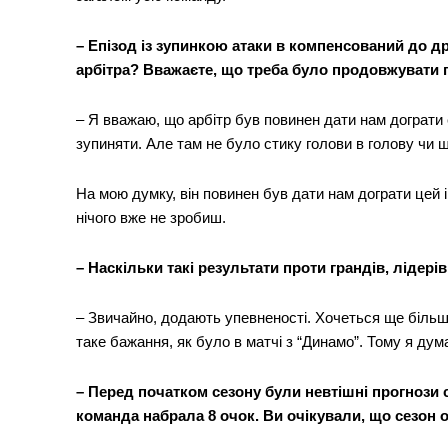
– Епізод із зупинкою атаки в компенсований до дру
арбітра? Вважаєте, що треба було продовжувати 
– Я вважаю, що арбітр був повинен дати нам дограти е
зупиняти. Але там не було стику голови в голову чи 
На мою думку, він повинен був дати нам дограти цей і
нічого вже не зробиш.
– Наскільки такі результати проти грандів, лідер
News 
Magazin
– Звичайно, додають упевненості. Хочеться ще більш
таке бажання, як було в матчі з “Динамо”. Тому я дум
– Перед початком сезону були невтішні прогнози с
команда набрала 8 очок. Ви очікували, що сезон 