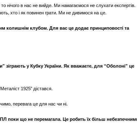
 то нічого в нас не вийде. Ми намагаємося не слухати експертів.
Редакційна політика
ють, хто і як повинен грати. Ми не дивимося на це.
Мапа сайту
Контакти
шим колишнім клубом. Для вас це додає принциповості та
E NOW
и” зіграють у Кубку України. Як вважаєте, для “Оболоні” це
“Металіст 1925” дістався.
чимо, перевага це для нас чи ні.
 УПЛ поки що не перемагала. Це робить їх більш небезпечним