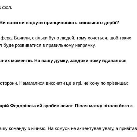
в фол.
Ви встигли відчути принциповість київського дербі?
фера. Бачили, скільки було людей, тому хочеться, щоб таких
ол буде розвиватися в правильному напрямку.
чних моментів. На вашу думку, завдяки чому вдавалося
 сторони. Намагалися виконати це в грі, не хочу по прізвищах
арій Федорівський зробив асист. Після матчу вітали його з
шу команду з нічиєю. На комусь не акцентував увагу, а привітав