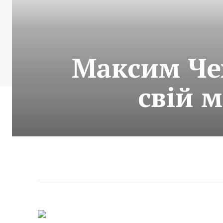
Максим Чех
свій 