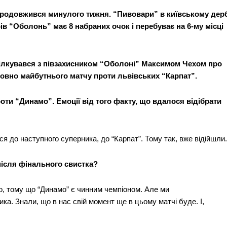
 продовжився минулого тижня. “Пивовари” в київському дер
рів “Оболонь” має 8 набраних очок і перебуває на 6-му місці
спілкувався з півзахисником “Оболоні” Максимом Чехом про
совно майбутнього матчу проти львівських “Карпат”.
оти “Динамо”. Емоції від того факту, що вдалося відібрати
я до наступного суперника, до “Карпат”. Тому так, вже відійшли.
 після фінального свистка?
о, тому що “Динамо” є чинним чемпіоном. Але ми
а. Знали, що в нас свій момент ще в цьому матчі буде. І,