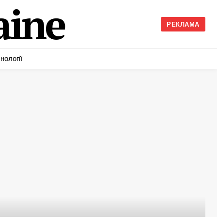
ine
РЕКЛАМА
нології