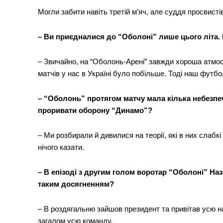
Могли забити навіть третій м’яч, але суддя просвисті
– Ви приєдналися до “Оболоні” лише цього літа. 
– Звичайно, на “Оболонь-Арені” завжди хороша атмос
матчів у нас в Україні було побільше. Тоді наш футб
– “Оболонь” протягом матчу мала кілька небезпе
проривати оборону “Динамо”?
– Ми розбирали й дивилися на теорії, які в них слабкі
нічого казати.
– В епізоді з другим голом воротар “Оболоні” Наз
таким досягненням?
– В роздягальню зайшов президент та привітав усю на
загалом усю команду.