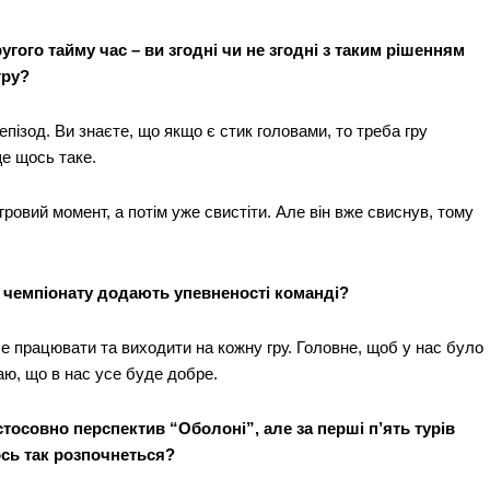
гого тайму час – ви згодні чи не згодні з таким рішенням
гру?
пізод. Ви знаєте, що якщо є стик головами, то треба гру
ще щось таке.
гровий момент, а потім уже свистіти. Але він вже свиснув, тому
ів чемпіонату додають упевненості команді?
Week
e PRO
е працювати та виходити на кожну гру. Головне, щоб у нас було
аю, що в нас усе буде добре.
Company
тосовно перспектив “Оболоні”, але за перші п’ять турів
Про нас
ось так розпочнеться?
Політика конфіденційності