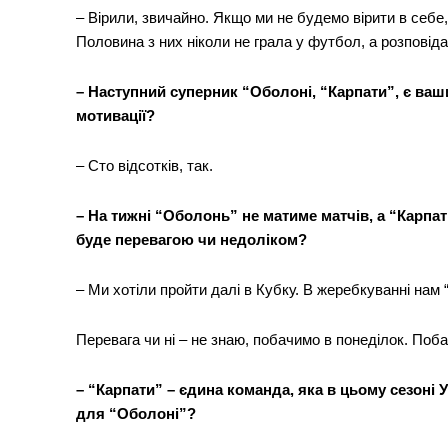
– Вірили, звичайно. Якщо ми не будемо вірити в себе,
Половина з них ніколи не грала у футбол, а розповіда
– Наступний суперник “Оболоні, “Карпати”, є ва
мотивації?
SUBSCRIB
– Сто відсотків, так.
– На тижні “Оболонь” не матиме матчів, а “Карпат
буде перевагою чи недоліком?
– Ми хотіли пройти далі в Кубку. В жеребкуванні нам 
Перевага чи ні – не знаю, побачимо в понеділок. Поба
– “Карпати” – єдина команда, яка в цьому сезоні
для “Оболоні”?