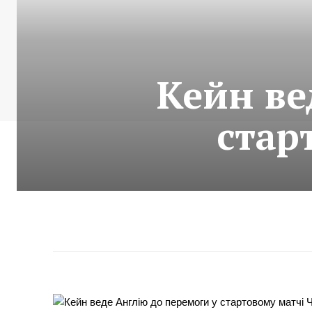
Кейн ве
стар