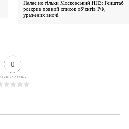
Палає не тільки Московський НПЗ: Генштаб
розкрив повний список об’єктів РФ,
уражених вночі
Week
e PRO
0
Company
Рейтинг статьи
Про нас
Політика конфіденційності
Редакційна політика
Мапа сайту
Контакти