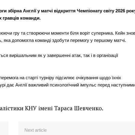
и збірна Англії у матчі відкриття Чемпіонату світу 2026 рок
х гравців команди.
люючи гру та створюючи моменти біля воріт суперника. Кейн зно
ь, яка допомогла команді здобути перемогу у першому матчі.
ся вирішальним як у завершенні атак, так і в організації
перемога на старті турніру підсилює очікування щодо їхніх
рі дає Англії важливий психологічний імпульс перед наступним
налістики КНУ імені Тараса Шевченко.
Next article