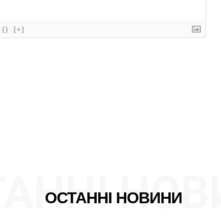
E NOW
{}
[+]
ТАННІ НОВ
ОСТАННІ НОВИНИ