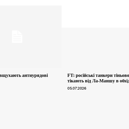
 вщухають антиурядові
FT: російські танкери тіньов
тікають від Ла-Маншу в обхі
05.07.2026