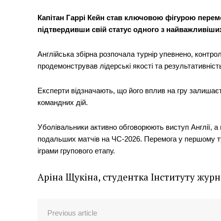
Капітан Гаррі Кейн став ключовою фігурою перемог
підтвердивши свій статус одного з найважливіши
Англійська збірна розпочала турнір упевнено, контро
продемонстрував лідерські якості та результативніст
Експерти відзначають, що його вплив на гру залишаєть
командних дій.
Уболівальники активно обговорюють виступ Англії, а 
подальших матчів на ЧС-2026. Перемога у першому ту
іграми групового етапу.
Аріна Щукіна, студентка Інституту жур
Previous article