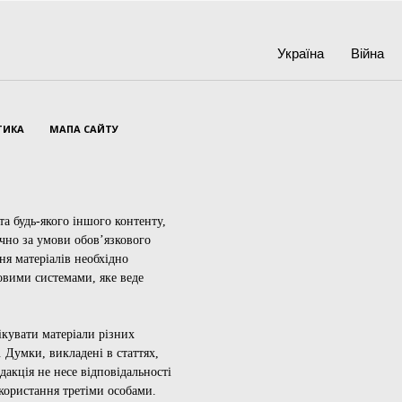
Україна
Війна
ТИКА
МАПА САЙТУ
а будь-якого іншого контенту,
ючно за умови обов’язкового
ня матеріалів необхідно
овими системами, яке веде
ікувати матеріали різних
 Думки, викладені в статтях,
дакція не несе відповідальності
икористання третіми особами.