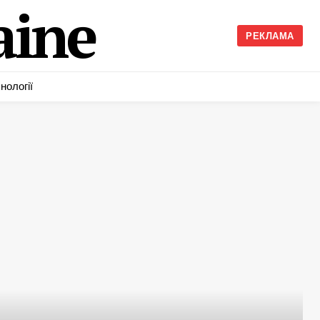
ine
РЕКЛАМА
нології