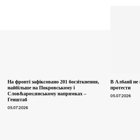
На фронті зафіксовано 201 боєзіткнення,
В Албанії не
найбільше на Покровському і
протести
Слов&apos;янському напрямках –
05.07.2026
Генштаб
05.07.2026