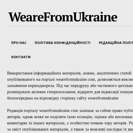
WeareFromUkraine
ПРО НАС
ПОЛІТИКА КОНФІДЕНЦІЙНОСТІ
РЕДАКЦІЙНА ПОЛІ
КОНТАКТИ
Використання інформаційних матеріалів, новин, аналітичних статей т
опублікованого на порталі wearefromukraine.com, дозволяється викл
зазначення першоджерела. Під час передруку або часткового цитуван
розміщувати активне гіперпосилання, відкрите для індексації пошук
безпосередньо на відповідну сторінку сайту wearefromukraine
Редакція порталу wearefromukraine.com залишає за собою право публ
авторів, однак може не поділяти їхню позицію, оцінки або висновки.
коментарях та інших матеріалах, є особистою точкою зору авторів. Ре
за зміст опублікованих матеріалів, а також за можливі наслідки їх в