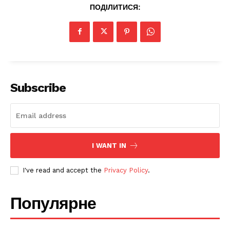
ПОДІЛИТИСЯ:
Subscribe
SUBSCRIBE NOW
Company
I WANT IN
I've read and accept the
Privacy Policy
.
Про нас
Політика конфіденційності
Популярне
Редакційна політика
Мапа сайту