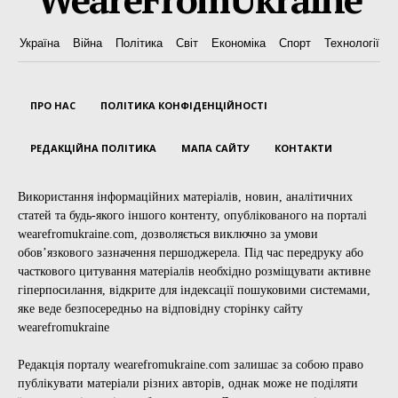
Україна
Війна
Політика
Світ
Економіка
Спорт
Технології
ПРО НАС
ПОЛІТИКА КОНФІДЕНЦІЙНОСТІ
РЕДАКЦІЙНА ПОЛІТИКА
МАПА САЙТУ
КОНТАКТИ
Використання інформаційних матеріалів, новин, аналітичних
статей та будь-якого іншого контенту, опублікованого на порталі
wearefromukraine.com, дозволяється виключно за умови
обов’язкового зазначення першоджерела. Під час передруку або
часткового цитування матеріалів необхідно розміщувати активне
гіперпосилання, відкрите для індексації пошуковими системами,
яке веде безпосередньо на відповідну сторінку сайту
wearefromukraine
Редакція порталу wearefromukraine.com залишає за собою право
публікувати матеріали різних авторів, однак може не поділяти