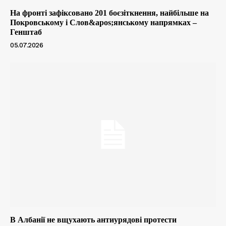
На фронті зафіксовано 201 боєзіткнення, найбільше на
Покровському і Слов&apos;янському напрямках –
Генштаб
05.07.2026
В Албанії не вщухають антиурядові протести