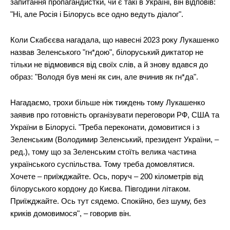
запитання пропагандистки, чи є такі в Україні, він відповів:
"Ні, але Росія і Білорусь все одно ведуть діалог".
Коли Скабєєва нагадала, що навесні 2023 року Лукашенко
назвав Зеленського "гн*дою", білоруський диктатор не
тільки не відмовився від своїх слів, а й знову вдався до
образ: "Володя був мені як син, але вчинив як гн*да".
Нагадаємо, трохи більше ніж тиждень тому Лукашенко
заявив про готовність організувати переговори РФ, США та
України в Білорусі. "Треба переконати, домовитися і з
Зеленським (Володимир Зеленський, президент України, –
ред.), тому що за Зеленським стоїть велика частина
українського суспільства. Тому треба домовлятися.
Хочете – приїжджайте. Ось, поруч – 200 кілометрів від
білоруського кордону до Києва. Півгодини літаком.
Приїжджайте. Ось тут сядемо. Спокійно, без шуму, без
криків домовимося", – говорив він.