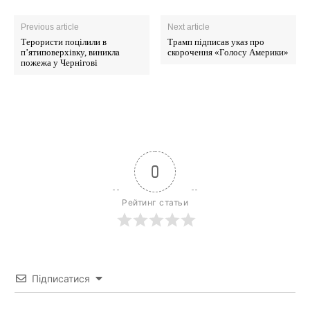
Previous article
Next article
Терористи поцілили в
Трамп підписав указ про
п’ятиповерхівку, виникла
скорочення «Голосу Америки»
пожежа у Чернігові
0
Рейтинг статьи
Підписатися