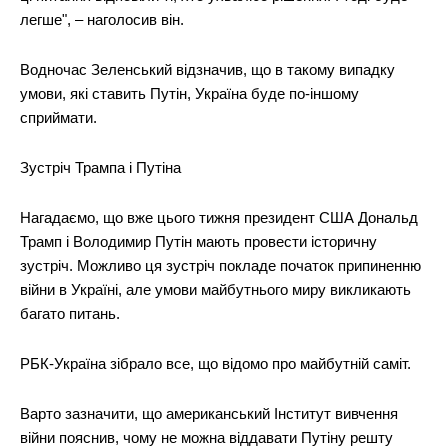
легше", – наголосив він.
Водночас Зеленський відзначив, що в такому випадку
умови, які ставить Путін, Україна буде по-іншому
сприймати.
Зустріч Трампа і Путіна
SUBSCRIBE NOW
Нагадаємо, що вже цього тижня президент США Дональд
Трамп і Володимир Путін мають провести історичну
зустріч. Можливо ця зустріч покладе початок припиненню
війни в Україні, але умови майбутнього миру викликають
Company
багато питань.
Про нас
РБК-Україна зібрало все, що відомо про майбутній саміт.
Політика конфіденційності
Варто зазначити, що американський Інститут вивчення
Редакційна політика
війни пояснив, чому не можна віддавати Путіну решту