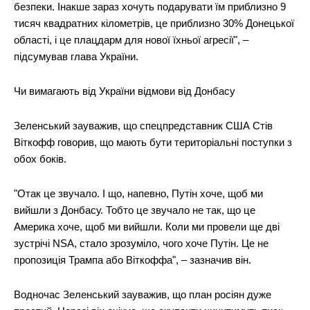
безпеки. Інакше зараз хочуть подарувати їм приблизно 9
тисяч квадратних кілометрів, це приблизно 30% Донецької
області, і це плацдарм для нової їхньої агресії", –
підсумував глава України.
Чи вимагають від України відмови від Донбасу
Зеленський зауважив, що спецпредставник США Стів
Віткофф говорив, що мають бути територіальні поступки з
обох боків.
"Отак це звучало. І що, напевно, Путін хоче, щоб ми
вийшли з Донбасу. Тобто це звучало не так, що це
Америка хоче, щоб ми вийшли. Коли ми провели ще дві
зустрічі NSA, стало зрозуміло, чого хоче Путін. Це не
пропозиція Трампа або Віткоффа", – зазначив він.
Водночас Зеленський зауважив, що план росіян дуже