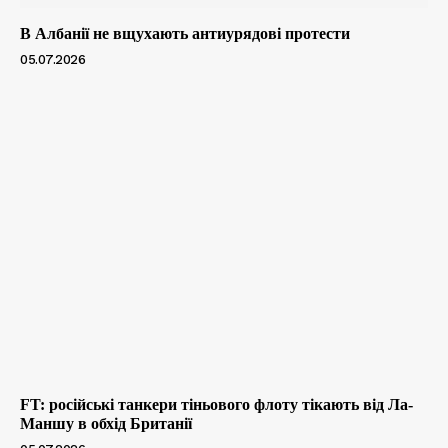
В Албанії не вщухають антиурядові протести
05.07.2026
FT: російські танкери тіньового флоту тікають від Ла-
Маншу в обхід Британії