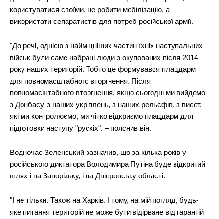
користуватися своїми, не робити мобілізацію, а
використати сепаратистів для потреб російської армії.
"До речі, однією з найміцніших частин їхніх наступальних
військ були саме набрані люди з окупованих після 2014
року наших територій. Тобто це формувався плацдарм
для повномасштабного вторгнення. Після
повномасштабного вторгнення, якщо сьогодні ми вийдемо
з Донбасу, з наших укріплень, з наших рельєфів, з висот,
які ми контролюємо, ми чітко відкриємо плацдарм для
підготовки наступу "рускіх", – пояснив він.
Водночас Зеленський зазначив, що за кілька років у
російського диктатора Володимира Путіна буде відкритий
шлях і на Запорізьку, і на Дніпровську області.
"І не тільки. Також на Харків. І тому, на мій погляд, будь-
яке питання територій не може бути відірване від гарантій