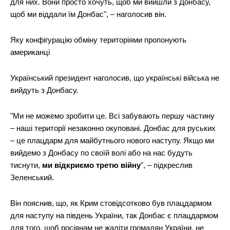
для них. Вони просто хочуть, щоб ми вийшли з Донбасу,
щоб ми віддали їм Донбас", – наголосив він.
Яку конфігурацію обміну територіями пропонують
американці
Український президент наголосив, що українські війська не
вийдуть з Донбасу.
"Ми не можемо зробити це. Всі забувають першу частину
– наші території незаконно окуповані. Донбас для руських
– це плацдарм для майбутнього нового наступу. Якщо ми
вийдемо з Донбасу по своїй волі або на нас будуть
тиснути,
ми відкриємо третю війну
", – підкреслив
Зеленський.
Він пояснив, що, як Крим стовідсотково був плацдармом
для наступу на південь України, так Донбас є плацдармом
для того, щоб росіянам не жаліти громадян України, не