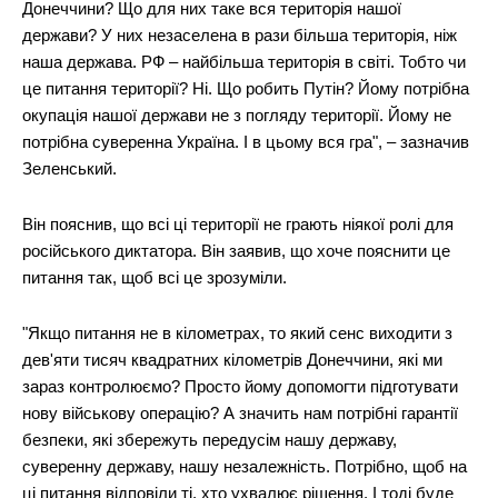
Донеччини? Що для них таке вся територія нашої
держави? У них незаселена в рази більша територія, ніж
наша держава. РФ – найбільша територія в світі. Тобто чи
це питання території? Ні. Що робить Путін? Йому потрібна
окупація нашої держави не з погляду території. Йому не
потрібна суверенна Україна. І в цьому вся гра", – зазначив
Зеленський.
Він пояснив, що всі ці території не грають ніякої ролі для
російського диктатора. Він заявив, що хоче пояснити це
питання так, щоб всі це зрозуміли.
"Якщо питання не в кілометрах, то який сенс виходити з
дев'яти тисяч квадратних кілометрів Донеччини, які ми
зараз контролюємо? Просто йому допомогти підготувати
News Week
нову військову операцію? А значить нам потрібні гарантії
Magazine PRO
безпеки, які збережуть передусім нашу державу,
суверенну державу, нашу незалежність. Потрібно, щоб на
ці питання відповіли ті, хто ухвалює рішення. І тоді буде