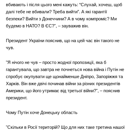
вбивають і після цього мені кажуть: “Слухай, хочеш, щоб
далі тебе не вбивали? Треба вийти”. А які гарантії
безпеки? Вийти з Донеччини? А в чому компроміс? Ми
будемо в НАТО? В ЄС?", – зауважив він.
Президент України пояснив, що на цей час він такого не
чув.
"Я нічого не чув – просто жодної пропозиції, яка б
гарантувала, що завтра не почнеться нова війна і Путін не
спробує окупувати ще щонайменше Дніпро, Запоріжжя та
Харків. Він вже двічі починав війни за різних президентів
Америки, що його утримає від третьої війни?", – пояснив
президент.
Чому Путін хоче Донецьку область
"Скільки в Росії територій? Що для них таке третина нашої