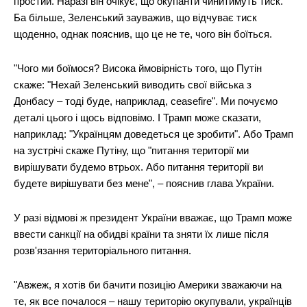
простий. Наразі він очікує, що окупанти чинитимуть тиск.
Ба більше, Зеленський зауважив, що відчуває тиск
щоденно, однак пояснив, що це не те, чого він боїться.
"Чого ми боїмося? Висока ймовірність того, що Путін
скаже: "Нехай Зеленський виводить свої війська з
Донбасу – тоді буде, наприклад, ceasefire". Ми почуємо
деталі цього і щось відповімо. І Трамп може сказати,
наприклад: "Українцям доведеться це зробити". Або Трамп
на зустрічі скаже Путіну, що "питання території ми
вирішувати будемо втрьох. Або питання території ви
будете вирішувати без мене", – пояснив глава України.
У разі відмові ж президент України вважає, що Трамп може
ввести санкції на обидві країни та зняти їх лише після
розв'язання територіального питання.
"Авжеж, я хотів би бачити позицію Америки зважаючи на
те, як все почалося – нашу територію окупували, українців