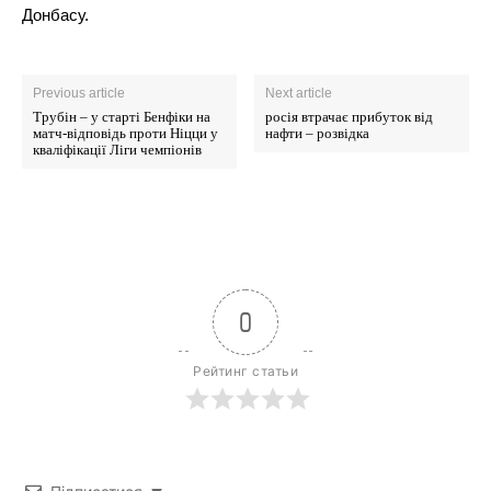
Мапа сайту
Донбасу.
Контакти
Previous article
Next article
Трубін – у старті Бенфіки на
росія втрачає прибуток від
матч-відповідь проти Ніцци у
нафти – розвідка
кваліфікації Ліги чемпіонів
0
Рейтинг статьи