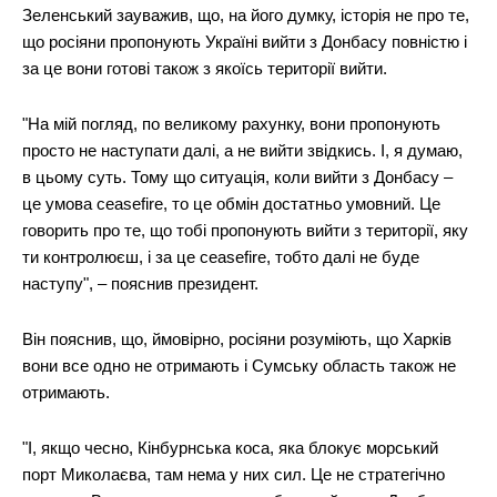
Зеленський зауважив, що, на його думку, історія не про те,
що росіяни пропонують Україні вийти з Донбасу повністю і
за це вони готові також з якоїсь території вийти.
"На мій погляд, по великому рахунку, вони пропонують
просто не наступати далі, а не вийти звідкись. І, я думаю,
в цьому суть. Тому що ситуація, коли вийти з Донбасу –
це умова ceasefire, то це обмін достатньо умовний. Це
говорить про те, що тобі пропонують вийти з території, яку
ти контролюєш, і за це ceasefire, тобто далі не буде
наступу", – пояснив президент.
Він пояснив, що, ймовірно, росіяни розуміють, що Харків
вони все одно не отримають і Сумську область також не
отримають.
"І, якщо чесно, Кінбурнська коса, яка блокує морський
порт Миколаєва, там нема у них сил. Це не стратегічно