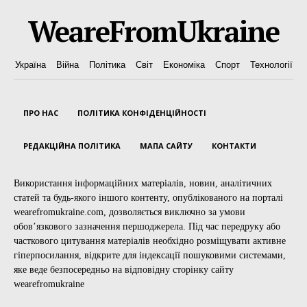
WeareFromUkraine
Україна
Війна
Політика
Світ
Економіка
Спорт
Технології
ПРО НАС
ПОЛІТИКА КОНФІДЕНЦІЙНОСТІ
РЕДАКЦІЙНА ПОЛІТИКА
МАПА САЙТУ
КОНТАКТИ
Використання інформаційних матеріалів, новин, аналітичних
статей та будь-якого іншого контенту, опублікованого на порталі
wearefromukraine.com, дозволяється виключно за умови
обов’язкового зазначення першоджерела. Під час передруку або
часткового цитування матеріалів необхідно розміщувати активне
гіперпосилання, відкрите для індексації пошуковими системами,
яке веде безпосередньо на відповідну сторінку сайту
wearefromukraine