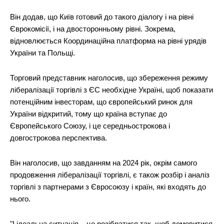
Він додав, що Київ готовий до такого діалогу і на рівні
Єврокомісії, і на двосторонньому рівні. Зокрема,
відновлюється Координаційна платформа на рівні урядів
України та Польщі.
Торговий представник наголосив, що збереження режиму
лібералізації торгівлі з ЄС необхідне Україні, щоб показати
потенційним інвесторам, що європейський ринок для
України відкритий, тому що країна вступає до
Європейського Союзу, і це середньострокова і
довгострокова перспектива.
Він наголосив, що завданням на 2024 рік, окрім самого
продовження лібералізації торгівлі, є також розбір і аналіз
торгівлі з партнерами з Євросоюзу і країн, які входять до
нього.
"І ідеальна ситуація – це розібратися так, щоб домовитися