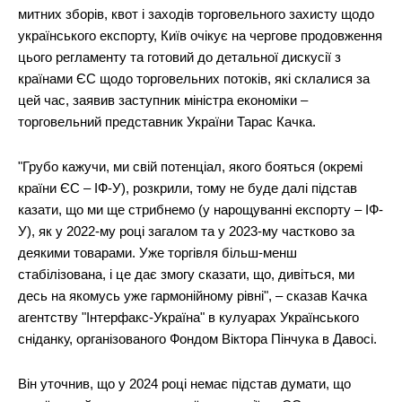
митних зборів, квот і заходів торговельного захисту щодо
українського експорту, Київ очікує на чергове продовження
цього регламенту та готовий до детальної дискусії з
країнами ЄС щодо торговельних потоків, які склалися за
цей час, заявив заступник міністра економіки –
торговельний представник України Тарас Качка.
"Грубо кажучи, ми свій потенціал, якого бояться (окремі
країни ЄС – ІФ-У), розкрили, тому не буде далі підстав
казати, що ми ще стрибнемо (у нарощуванні експорту – ІФ-
У), як у 2022-му році загалом та у 2023-му частково за
деякими товарами. Уже торгівля більш-менш
стабілізована, і це дає змогу сказати, що, дивіться, ми
десь на якомусь уже гармонійному рівні", – сказав Качка
агентству "Інтерфакс-Україна" в кулуарах Українського
сніданку, організованого Фондом Віктора Пінчука в Давосі.
Він уточнив, що у 2024 році немає підстав думати, що