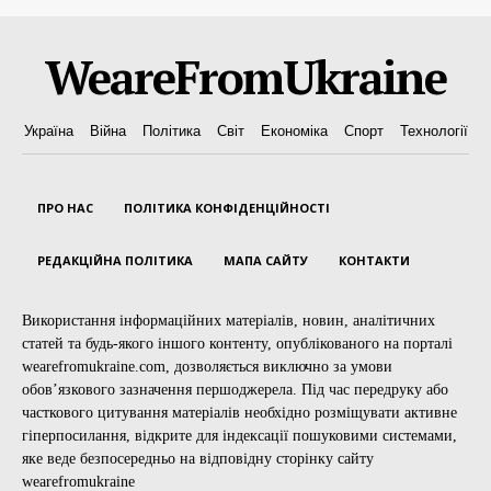
WeareFromUkraine
Україна
Війна
Політика
Світ
Економіка
Спорт
Технології
ПРО НАС
ПОЛІТИКА КОНФІДЕНЦІЙНОСТІ
РЕДАКЦІЙНА ПОЛІТИКА
МАПА САЙТУ
КОНТАКТИ
Використання інформаційних матеріалів, новин, аналітичних
статей та будь-якого іншого контенту, опублікованого на порталі
wearefromukraine.com, дозволяється виключно за умови
обов’язкового зазначення першоджерела. Під час передруку або
часткового цитування матеріалів необхідно розміщувати активне
гіперпосилання, відкрите для індексації пошуковими системами,
яке веде безпосередньо на відповідну сторінку сайту
wearefromukraine