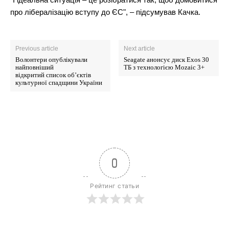
про лібералізацію вступу до ЄС", – підсумував Качка.
Previous article
Next article
Волонтери опублікували
Seagate анонсує диск Exos 30
найповніший
ТБ з технологією Mozaic 3+
відкритий список об’єктів
культурної спадщини України
0
Рейтинг статьи
News Week
Magazine PRO