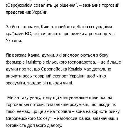
(Євро)комісія схвалить це рішення", – зазначив торговий
представник України.
За його словами, Київ готовий до дебатів із сусідніми
країнами ЄС, які заявляють про ризики агроекспорту з
України.
Як вважає Качка, думки, які висловлюються з боку
фермерів і міністрів сільського господарства, – це більше
думки про те, що Європейська Комісія має детально
вивчати весь товарний експорт України, щоб чітко
зрозуміти, завдає він шкоди чи ні.
"Ми за таку увагу, тому що чим уважніше дивишся на
торговельні потоки, тим більше розумієш, що шкоди як
такої немає, що це зміна торгівлі – вона на користь ринку
Європейського Союзу", – наголосив Качка, відзначивши
готовність до такого діалогу.