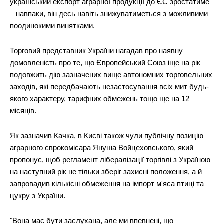
український експорт аграрної продукції до ЄС зростатиме
– навпаки, він десь навіть знижуватиметься з можливими
поодинокими винятками.
Торговий представник України нагадав про наявну
домовленість про те, що Європейський Союз іще на рік
подовжить дію зазначених вище автономних торговельних
заходів, які передбачають незастосування всіх мит будь-
якого характеру, тарифних обмежень тощо ще на 12
місяців.
Як зазначив Качка, в Києві також чули публічну позицію
аграрного єврокомісара Януша Войцеховського, який
пропонує, щоб регламент лібералізації торгівлі з Україною
на наступний рік не тільки зберіг захисні положення, а й
запровадив кількісні обмеження на імпорт м'яса птиці та
цукру з України.
"Вона має бути заслухана, але ми впевнені, що