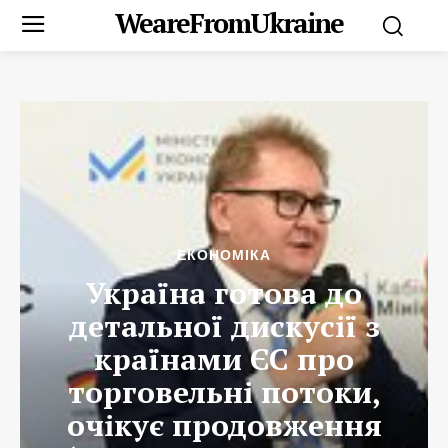
WeareFromUkraine
ЕКОНОМІКА
Україна готова до
детальної дискусії з
країнами ЄС про
торговельні потоки,
очікує продовження