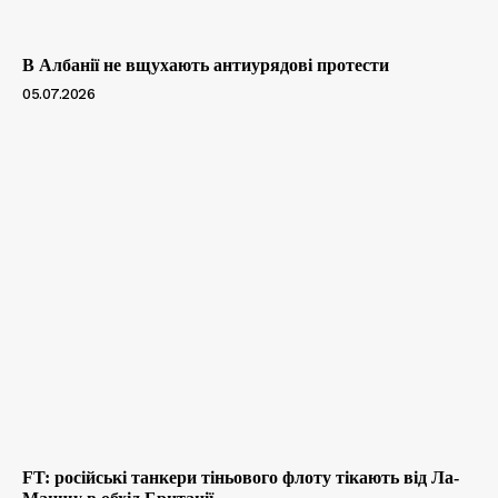
В Албанії не вщухають антиурядові протести
05.07.2026
FT: російські танкери тіньового флоту тікають від Ла-