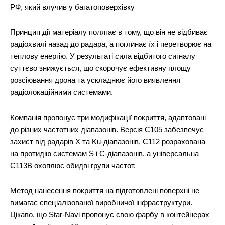
РФ, який влучив у багатоповерхівку
Принцип дії матеріалу полягає в тому, що він не відбиває
радіохвилі назад до радара, а поглинає їх і перетворює на
теплову енергію. У результаті сила відбитого сигналу
суттєво знижується, що скорочує ефективну площу
розсіювання дрона та ускладнює його виявлення
радіолокаційними системами.
Компанія пропонує три модифікації покриття, адаптовані
до різних частотних діапазонів. Версія C105 забезпечує
захист від радарів X та Ku-діапазонів, C112 розрахована
на протидію системам S і C-діапазонів, а універсальна
C113B охоплює обидві групи частот.
Метод нанесення покриття на підготовлені поверхні не
вимагає спеціалізованої виробничої інфраструктури.
Цікаво, що Star-Navi пропонує свою фарбу в контейнерах