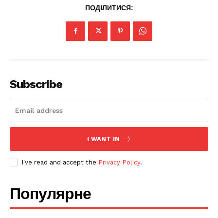
ПОДІЛИТИСЯ:
Subscribe
SUBSCRIBE NOW
Company
I WANT IN
I've read and accept the
Privacy Policy
.
Про нас
Політика конфіденційності
Популярне
Редакційна політика
Мапа сайту