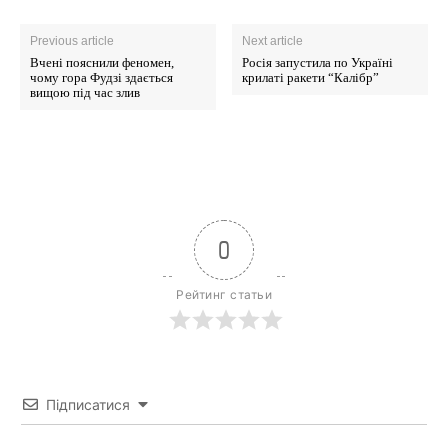
Previous article
Next article
Вчені пояснили феномен,
Росія запустила по Україні
чому гора Фудзі здається
крилаті ракети “Калібр”
вищою під час злив
0
Рейтинг статьи
Підписатися