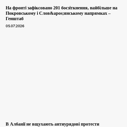
На фронті зафіксовано 201 боєзіткнення, найбільше на
Покровському і Слов&apos;янському напрямках –
Генштаб
05.07.2026
В Албанії не вщухають антиурядові протести