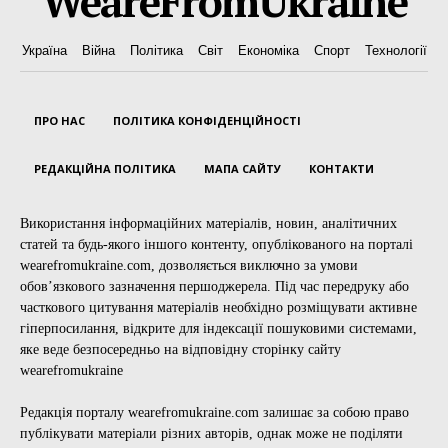
WeareFromUkraine
Україна
Війна
Політика
Світ
Економіка
Спорт
Технології
ПРО НАС
ПОЛІТИКА КОНФІДЕНЦІЙНОСТІ
РЕДАКЦІЙНА ПОЛІТИКА
МАПА САЙТУ
КОНТАКТИ
Використання інформаційних матеріалів, новин, аналітичних
статей та будь-якого іншого контенту, опублікованого на порталі
wearefromukraine.com, дозволяється виключно за умови
обов’язкового зазначення першоджерела. Під час передруку або
часткового цитування матеріалів необхідно розміщувати активне
гіперпосилання, відкрите для індексації пошуковими системами,
яке веде безпосередньо на відповідну сторінку сайту
wearefromukraine
Редакція порталу wearefromukraine.com залишає за собою право
публікувати матеріали різних авторів, однак може не поділяти