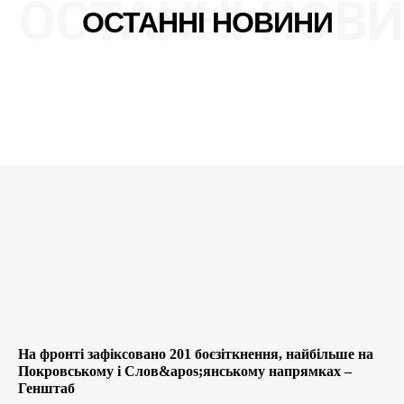
ОСТАННІ НОВ
ОСТАННІ НОВИНИ
На фронті зафіксовано 201 боєзіткнення, найбільше на
Покровському і Слов&apos;янському напрямках –
Генштаб