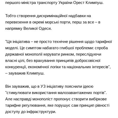
першого міністра транспорту України Орест Климпуш.
Тобто створення дискримінаційної надбавки на
перевезення в окремі морські порти, перш за все – в
напрямку Великої Одеси.
"Ця ініціатива – не просто технічне рішення щодо тарифної
моделі. Це симптом набагато глибшої проблеми: спроба
державної монополії керувати ринком, переслідуючи
власні цілі, без врахування принципів добросовісної
конкуренції, економічної логіки та національних інтересів",
– зауважив Климпуш.
Він зауважив, що в УЗ ініціативу пояснили ідеєю
"стимулювати використання малозавантажених портів".
Але насправді монополіст пропонує створити вибіркове
тарифне регулювання, яке порушує сам принцип рівності
доступу до інфраструктури.