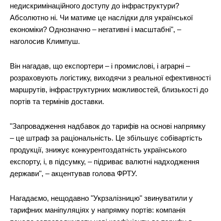
недискримінаційного доступу до інфраструктури?
Абсолютно ні. Чи матиме це наслідки для української
економіки? Однозначно – негативні і масштабні", –
наголосив Климпуш.
Він нагадав, що експортери – і промислові, і аграрні –
розраховують логістику, виходячи з реальної ефективності
маршрутів, інфраструктурних можливостей, близькості до
портів та термінів доставки.
"Запровадження надбавок до тарифів на основі напрямку
– це штраф за раціональність. Це збільшує собівартість
продукції, знижує конкурентоздатність українського
експорту, і, в підсумку, – підриває валютні надходження
держави", – акцентував голова ФРТУ.
Нагадаємо, нещодавно "Укрзалізницю" звинуватили у
тарифних маніпуляціях у напрямку портів: компанія