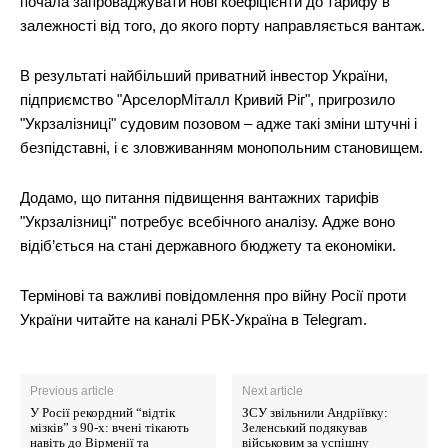
почала запроваджувати нові коефіцієнти до тарифу в
залежності від того, до якого порту направляється вантаж.
В результаті найбільший приватний інвестор України,
підприємство "АрселорМіталл Кривий Ріг", пригрозило
"Укрзалізниці" судовим позовом – адже такі зміни штучні і
безпідставні, і є зловживанням монопольним становищем.
Додамо, що питання підвищення вантажних тарифів
"Укрзалізниці" потребує всебічного аналізу. Адже воно
відіб’ється на стані державного бюджету та економіки.
Термінові та важливі повідомлення про війну Росії проти
України читайте на каналі РБК-Україна в Telegram.
Previous article
Next article
У Росії рекордний “відтік
ЗСУ звільнили Андріївку:
мізків” з 90-х: вчені тікають
Зеленський подякував
навіть до Вірменії та
військовим за успішну