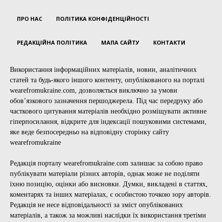
ПРО НАС
ПОЛІТИКА КОНФІДЕНЦІЙНОСТІ
РЕДАКЦІЙНА ПОЛІТИКА
МАПА САЙТУ
КОНТАКТИ
Використання інформаційних матеріалів, новин, аналітичних
статей та будь-якого іншого контенту, опублікованого на порталі
wearefromukraine.com, дозволяється виключно за умови
обов’язкового зазначення першоджерела. Під час передруку або
часткового цитування матеріалів необхідно розміщувати активне
гіперпосилання, відкрите для індексації пошуковими системами,
яке веде безпосередньо на відповідну сторінку сайту
wearefromukraine
Редакція порталу wearefromukraine.com залишає за собою право
публікувати матеріали різних авторів, однак може не поділяти
їхню позицію, оцінки або висновки. Думки, викладені в статтях,
коментарях та інших матеріалах, є особистою точкою зору авторів.
Редакція не несе відповідальності за зміст опублікованих
матеріалів, а також за можливі наслідки їх використання третіми