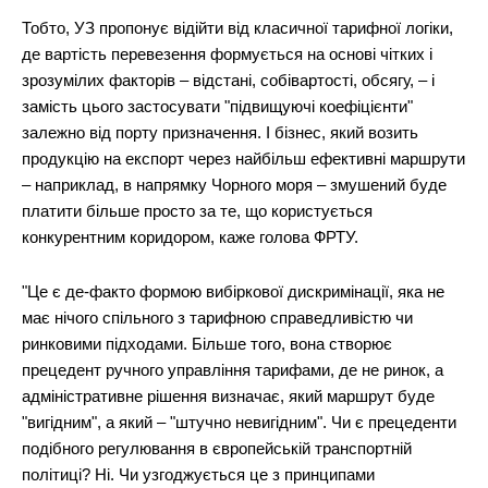
Тобто, УЗ пропонує відійти від класичної тарифної логіки,
де вартість перевезення формується на основі чітких і
зрозумілих факторів – відстані, собівартості, обсягу, – і
замість цього застосувати "підвищуючі коефіцієнти"
залежно від порту призначення. І бізнес, який возить
продукцію на експорт через найбільш ефективні маршрути
– наприклад, в напрямку Чорного моря – змушений буде
платити більше просто за те, що користується
конкурентним коридором, каже голова ФРТУ.
"Це є де-факто формою вибіркової дискримінації, яка не
має нічого спільного з тарифною справедливістю чи
ринковими підходами. Більше того, вона створює
прецедент ручного управління тарифами, де не ринок, а
адміністративне рішення визначає, який маршрут буде
"вигідним", а який – "штучно невигідним". Чи є прецеденти
подібного регулювання в європейській транспортній
політиці? Ні. Чи узгоджується це з принципами