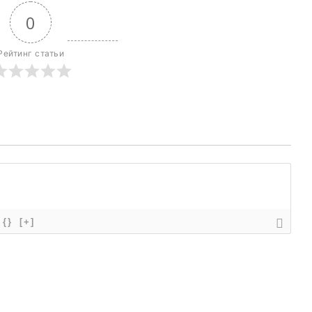
0
Рейтинг статьи
{}
[+]