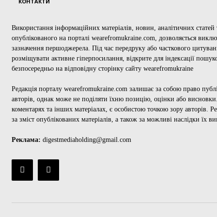
КОНТАКТИ
Використання інформаційних матеріалів, новин, аналітичних статей т
опублікованого на порталі wearefromukraine.com, дозволяється викл
зазначення першоджерела. Під час передруку або часткового цитуван
розміщувати активне гіперпосилання, відкрите для індексації пошук
безпосередньо на відповідну сторінку сайту wearefromukraine
Редакція порталу wearefromukraine.com залишає за собою право публ
авторів, однак може не поділяти їхню позицію, оцінки або висновки.
коментарях та інших матеріалах, є особистою точкою зору авторів. Ре
за зміст опублікованих матеріалів, а також за можливі наслідки їх в
Реклама:
digestmediaholding@gmail.com