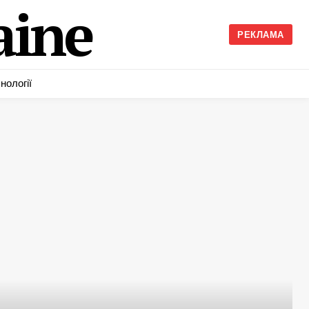
ine
РЕКЛАМА
нології