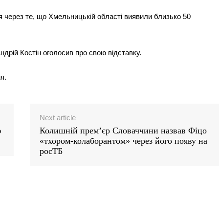
я через те, що Хмельницькій області виявили близько 50
дрій Костін оголосив про свою відставку.
я.
Next article
ю
Колишній прем’єр Словаччини назвав Фіцо
«тхором-колаборантом» через його появу на
росТБ