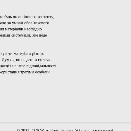
а будь-якого іншого контенту,
ючно за умови обов’язкового
ня матеріалів необхідно
овими системами, яке веде
ікувати матеріали різних
 Думки, викладені в статтях,
дакція не несе відповідальності
икористання третіми особами.
© 2023-2026 WeareFromUkraine. Усі права застережені.