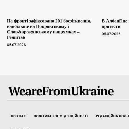
На фронті зафіксовано 201 боєзіткнення,
В Албанії не
найбільше на Покровському і
протести
Слов&apos;янському напрямках –
05.07.2026
Генштаб
05.07.2026
WeareFromUkraine
ПРО НАС
ПОЛІТИКА КОНФІДЕНЦІЙНОСТІ
РЕДАКЦІЙНА ПОЛІ