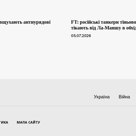
 вщухають антиурядові
FT: російські танкери тіньов
тікають від Ла-Маншу в обхі
05.07.2026
Україна
Війна
ТИКА
МАПА САЙТУ