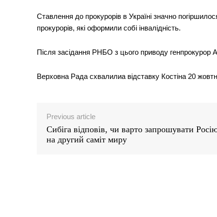
Ставлення до прокурорів в Україні значно погіршилос
прокурорів, які оформили собі інвалідність.
Після засідання РНБО з цього приводу генпрокурор Ан
Верховна Рада схвалилиа відставку Костіна 20 жовтн
Previous article
Сибіга відповів, чи варто запрошувати Росі
на другий саміт миру