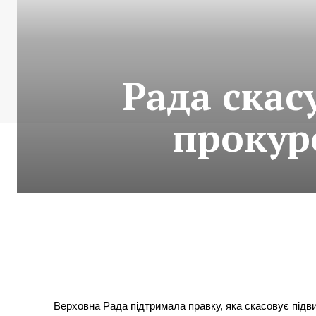
Рада скас
прокур
Верховна Рада підтримала правку, яка скасовує підв