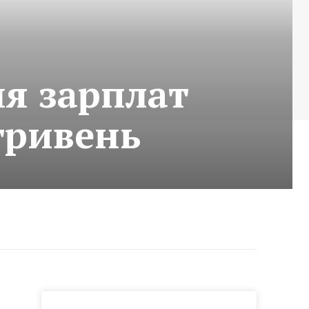
ня зарплат
гривень