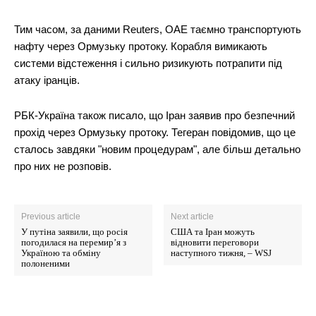
Тим часом, за даними Reuters, ОАЕ таємно транспортують
нафту через Ормузьку протоку. Корабля вимикають
системи відстеження і сильно ризикують потрапити під
атаку іранців.
РБК-Україна також писало, що Іран заявив про безпечний
прохід через Ормузьку протоку. Тегеран повідомив, що це
сталось завдяки "новим процедурам", але більш детально
про них не розповів.
Previous article
Next article
У путіна заявили, що росія
США та Іран можуть
погодилася на перемир’я з
відновити переговори
Україною та обміну
наступного тижня, – WSJ
полоненими