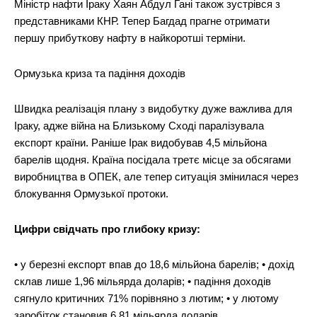
Міністр нафти Іраку Хаян Абдул Гані також зустрівся з
представниками КНР. Тепер Багдад прагне отримати
першу прибуткову нафту в найкоротші терміни.
Ормузька криза та падіння доходів
Швидка реалізація плану з видобутку дуже важлива для
Іраку, адже війна на Близькому Сході паралізувала
експорт країни. Раніше Ірак видобував 4,5 мільйона
барелів щодня. Країна посідала третє місце за обсягами
виробництва в ОПЕК, але тепер ситуація змінилася через
блокування Ормузької протоки.
Цифри свідчать про глибоку кризу:
• у березні експорт впав до 18,6 мільйона барелів; • дохід
склав лише 1,96 мільярда доларів; • падіння доходів
сягнуло критичних 71% порівняно з лютим; • у лютому
заробіток становив 6,81 мільярда доларів.