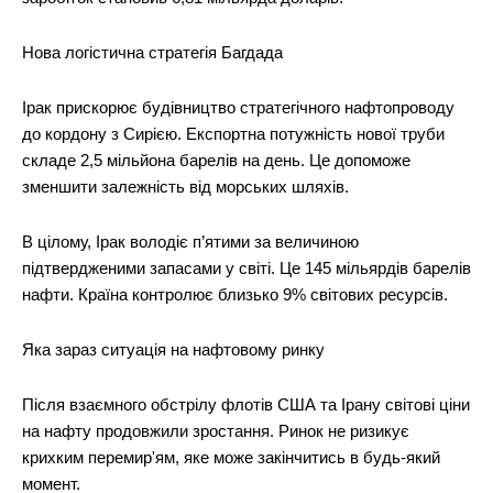
Нова логістична стратегія Багдада
Ірак прискорює будівництво стратегічного нафтопроводу
до кордону з Сирією. Експортна потужність нової труби
складе 2,5 мільйона барелів на день. Це допоможе
зменшити залежність від морських шляхів.
В цілому, Ірак володіє п’ятими за величиною
підтвердженими запасами у світі. Це 145 мільярдів барелів
нафти. Країна контролює близько 9% світових ресурсів.
Яка зараз ситуація на нафтовому ринку
Після взаємного обстрілу флотів США та Ірану світові ціни
на нафту продовжили зростання. Ринок не ризикує
крихким перемир'ям, яке може закінчитись в будь-який
момент.